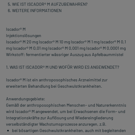
WIE IST ISCADOR® M AUFZUBEWAHREN?
WEITERE INFORMATIONEN
Iscador® M
Injektionslösungen
Iscador® M 20 mg Iscador® M 10 mg Iscador® M 1 mg Iscador® M 0,1
mg Iscador® M 0,01 mg Iscador® M 0,001 mg Iscador® M 0,0001 mg
Wirkstoff: fermentierter wässriger Auszug aus Apfelbaummistel
1. WAS IST ISCADOR® M UND WOFÜR WIRD ES ANGEWENDET?
Iscador® M ist ein anthroposophisches Arzneimittel zur
erweiterten Behandlung bei Geschwulstkrankheiten.
Anwendungsgebiete:
Gemäß der anthroposophischen Menschen- und Naturerkenntnis
wird Iscador® M angewendet, um bei Erwachsenen die Form- und
Integrationskräfte zur Auflösung und Wiedereingliederung
verselbständigter Wachstumsprozesse anzuregen, z.B.
bei bösartigen Geschwulstkrankheiten, auch mit begleitenden