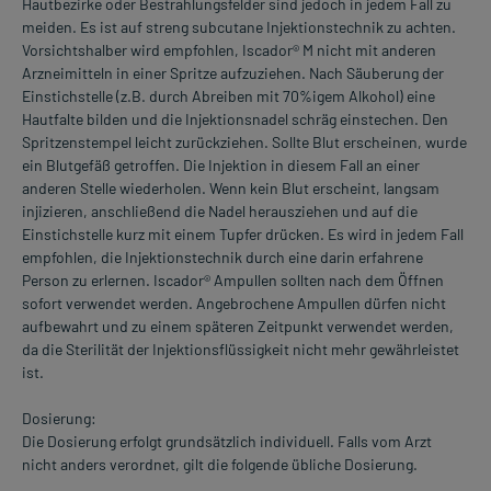
Hautbezirke oder Bestrahlungsfelder sind jedoch in jedem Fall zu
meiden. Es ist auf streng subcutane Injektionstechnik zu achten.
Vorsichtshalber wird empfohlen, Iscador® M nicht mit anderen
Arzneimitteln in einer Spritze aufzuziehen. Nach Säuberung der
Einstichstelle (z.B. durch Abreiben mit 70%igem Alkohol) eine
Hautfalte bilden und die Injektionsnadel schräg einstechen. Den
Spritzenstempel leicht zurückziehen. Sollte Blut erscheinen, wurde
ein Blutgefäß getroffen. Die Injektion in diesem Fall an einer
anderen Stelle wiederholen. Wenn kein Blut erscheint, langsam
injizieren, anschließend die Nadel herausziehen und auf die
Einstichstelle kurz mit einem Tupfer drücken. Es wird in jedem Fall
empfohlen, die Injektionstechnik durch eine darin erfahrene
Person zu erlernen. Iscador® Ampullen sollten nach dem Öffnen
sofort verwendet werden. Angebrochene Ampullen dürfen nicht
aufbewahrt und zu einem späteren Zeitpunkt verwendet werden,
da die Sterilität der Injektionsflüssigkeit nicht mehr gewährleistet
ist.
Dosierung:
Die Dosierung erfolgt grundsätzlich individuell. Falls vom Arzt
nicht anders verordnet, gilt die folgende übliche Dosierung.