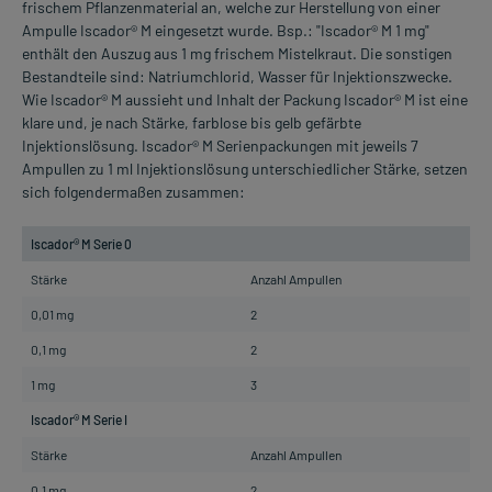
frischem Pflanzenmaterial an, welche zur Herstellung von einer
Ampulle Iscador® M eingesetzt wurde. Bsp.: "Iscador® M 1 mg"
enthält den Auszug aus 1 mg frischem Mistelkraut. Die sonstigen
Bestandteile sind: Natriumchlorid, Wasser für Injektionszwecke.
Wie Iscador® M aussieht und Inhalt der Packung Iscador® M ist eine
klare und, je nach Stärke, farblose bis gelb gefärbte
Injektionslösung. Iscador® M Serienpackungen mit jeweils 7
Ampullen zu 1 ml Injektionslösung unterschiedlicher Stärke, setzen
sich folgendermaßen zusammen:
Iscador® M Serie 0
Stärke
Anzahl Ampullen
0,01 mg
2
0,1 mg
2
1 mg
3
Iscador® M Serie I
Stärke
Anzahl Ampullen
0,1 mg
2