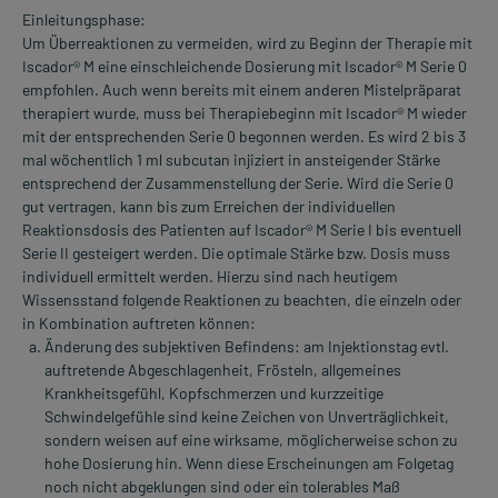
Einleitungsphase:
Um Überreaktionen zu vermeiden, wird zu Beginn der Therapie mit
Iscador® M eine einschleichende Dosierung mit Iscador® M Serie 0
empfohlen. Auch wenn bereits mit einem anderen Mistelpräparat
therapiert wurde, muss bei Therapiebeginn mit Iscador® M wieder
mit der entsprechenden Serie 0 begonnen werden. Es wird 2 bis 3
mal wöchentlich 1 ml subcutan injiziert in ansteigender Stärke
entsprechend der Zusammenstellung der Serie. Wird die Serie 0
gut vertragen, kann bis zum Erreichen der individuellen
Reaktionsdosis des Patienten auf Iscador® M Serie I bis eventuell
Serie II gesteigert werden. Die optimale Stärke bzw. Dosis muss
individuell ermittelt werden. Hierzu sind nach heutigem
Wissensstand folgende Reaktionen zu beachten, die einzeln oder
in Kombination auftreten können:
Änderung des subjektiven Befindens: am Injektionstag evtl.
auftretende Abgeschlagenheit, Frösteln, allgemeines
Krankheitsgefühl, Kopfschmerzen und kurzzeitige
Schwindelgefühle sind keine Zeichen von Unverträglichkeit,
sondern weisen auf eine wirksame, möglicherweise schon zu
hohe Dosierung hin. Wenn diese Erscheinungen am Folgetag
noch nicht abgeklungen sind oder ein tolerables Maß