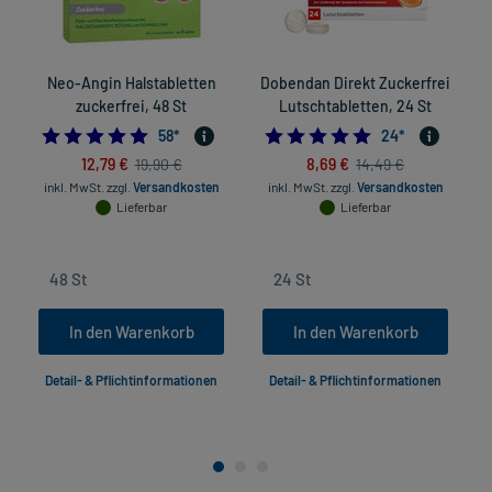
Neo-Angin Halstabletten
Dobendan Direkt Zuckerfrei
zuckerfrei, 48 St
Lutschtabletten, 24 St
4.948275862068965
4.875
58
*
24
*
12,79 €
8,69 €
19,90 €
14,49 €
inkl. MwSt.
zzgl.
Versandkosten
inkl. MwSt.
zzgl.
Versandkosten
Lieferbar
Lieferbar
In den Warenkorb
In den Warenkorb
Detail- & Pflichtinformationen
Detail- & Pflichtinformationen