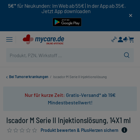
5€*
für Neukunden: Im Web ab 55€ | In der App ab 35€.
Jetzt App downloaden
Bei Tumorerkrankungen
/
Iscador M Serie II Injektionslösung
Nur für kurze Zeit:
Gratis-Versand* ab 19€
Mindestbestellwert!
Iscador M Serie II Injektionslösung, 14X1 ml
Produkt bewerten & PlusHerzen sichern