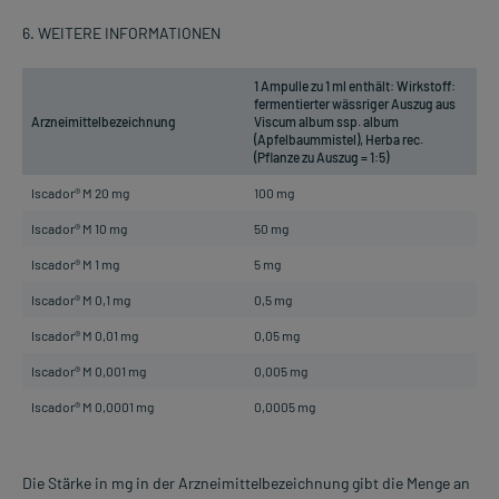
6. WEITERE INFORMATIONEN
1 Ampulle zu 1 ml enthält: Wirkstoff:
fermentierter wässriger Auszug aus
Arzneimittelbezeichnung
Viscum album ssp. album
(Apfelbaummistel), Herba rec.
(Pflanze zu Auszug = 1:5)
Iscador® M 20 mg
100 mg
Iscador® M 10 mg
50 mg
Iscador® M 1 mg
5 mg
Iscador® M 0,1 mg
0,5 mg
Iscador® M 0,01 mg
0,05 mg
Iscador® M 0,001 mg
0,005 mg
Iscador® M 0,0001 mg
0,0005 mg
Die Stärke in mg in der Arzneimittelbezeichnung gibt die Menge an