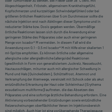
oder Tumorfieber zu denken. Bei Fieber über 38 °C (evtl. mit
Abgeschlagenheit, Frösteln, allgemeinem Krankheitsgefühl,
Kopfschmerzen und kurzzeitigen Schwindelgefühlen) oder bei
größeren örtlichen Reaktionen über 5 cm Durchmesser sollte die
nächste Injektion erst nach Abklingen dieser Symptome und in
reduzierter Stärke bzw. Dosis gegeben werden. Übermäßige
örtliche Reaktionen lassen sich durch die Anwendung einer
geringeren Stärke des Präparates oder auch einer geringeren
Menge von Iscador® M vermeiden. In diesem Fall wird die
Anwendung von 0,1 - 0,5 ml Iscador® M mit Hilfe einer skalierten 1
ml-Spritze empfohlen. Es können örtliche oder allgemeine
allergische oder allergieähnliche (allergoide) Reaktionen
(gewöhnlich in Form von generalisiertem Juckreiz, Nesselsucht,
Hautausschlägen, mitunter auch mit allergischer Schwellung in
Mund und Hals [Quinckeödem], Schüttelfrost, Atemnot und
Verkrampfung der Atemwege, vereinzelt mit Schock oder als akut
entzündliche Erkrankung der Haut oder Schleimhaut [Erythema
exsudativum multiforme]) auftreten, die das Absetzen des
Präparates und eine sofortige ärztliche Behandlung erfordern. Eine
Aktivierung vorbestehender Entzündungen sowie entzündliche
Reizerscheinungen oberflächlicher Venen im Injektionsbereich
sind möglich. Auch hier ist eine vorübergehende Therapiepause