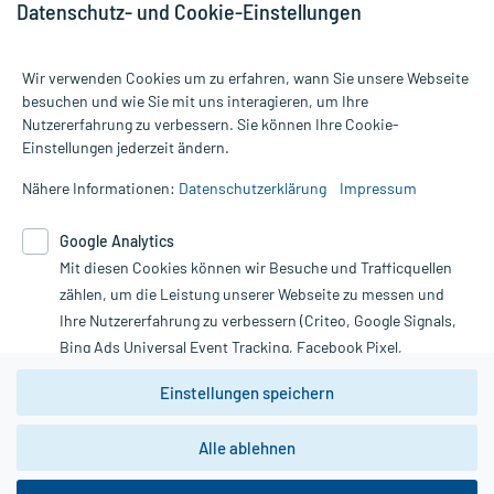
Datenschutz- und Cookie-Einstellungen
Wir verwenden Cookies um zu erfahren, wann Sie unsere Webseite
besuchen und wie Sie mit uns interagieren, um Ihre
Nutzererfahrung zu verbessern. Sie können Ihre Cookie-
Alle Preise gelten inkl. MwSt., ggf. zzgl. Versandkosten
Einstellungen jederzeit ändern.
Informationen auf dieser Website werden ausschließlich für
informative Zwecke zur Verfügung gestellt. Sie ersetzen keinesfalls
Nähere Informationen:
Datenschutzerklärung
Impressum
die Untersuchung und Behandlung durch einen Arzt. Bitte
beachten Sie, dass hierdurch weder Diagnosen gestellt noch
Google Analytics
Therapien eingeleitet werden können. | Diese Webseite benutzt
Mit diesen Cookies können wir Besuche und Trafficquellen
Google Analytics. Lesen Sie bitte dazu die wichtigen Hinweise in
unserer Datenschutzerklärung. Für den Widerruf einer Bestellung
zählen, um die Leistung unserer Webseite zu messen und
nutzen Sie das Formular:
Ihre Nutzererfahrung zu verbessern (Criteo, Google Signals,
Bing Ads Universal Event Tracking, Facebook Pixel,
Vertrag widerrufen
Youtube-Social Plugin).
Einstellungen speichern
Wir weisen darauf hin, dass die
Datenschutzbestimmungen von
Google Analytics
nicht
Alle ablehnen
*Hinweise zu unseren Aktionen und Bewertungen
zwingend den Europäischen Anforderungen gem. EU-
DSGVO genügen und ein Datentransfer in Drittstaaten bzw.
die USA nicht ausgeschlossen werden kann. Wie die