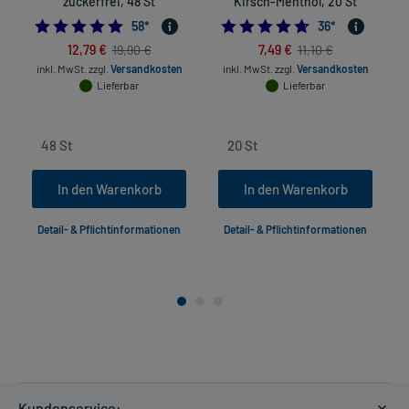
zuckerfrei, 48 St
Kirsch-Menthol, 20 St
4.948275862068965
4.722222222222
58
*
36
*
12,79 €
7,49 €
19,90 €
11,10 €
inkl. MwSt.
zzgl.
Versandkosten
inkl. MwSt.
zzgl.
Versandkosten
Lieferbar
Lieferbar
In den Warenkorb
In den Warenkorb
Detail- & Pflichtinformationen
Detail- & Pflichtinformationen
Kundenservice: