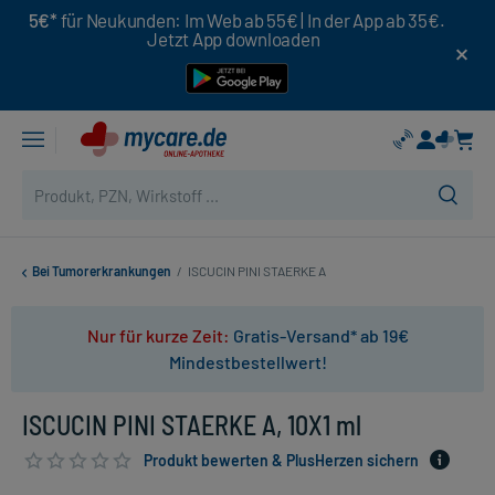
5€*
für Neukunden: Im Web ab 55€ | In der App ab 35€.
Jetzt App downloaden
Bei Tumorerkrankungen
/
ISCUCIN PINI STAERKE A
Nur für kurze Zeit:
Gratis-Versand* ab 19€
Mindestbestellwert!
ISCUCIN PINI STAERKE A, 10X1 ml
Produkt bewerten & PlusHerzen sichern