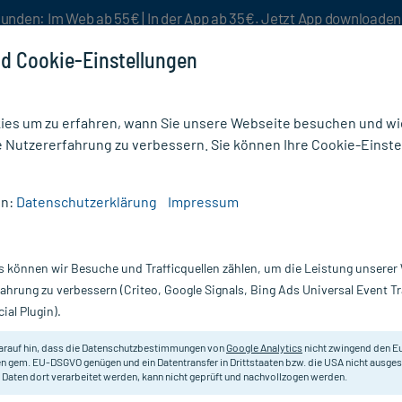
unden: Im Web ab 55€ | In der App ab 35€. Jetzt App downloade
d Cookie-Einstellungen
es um zu erfahren, wann Sie unsere Webseite besuchen und wie
e Nutzererfahrung zu verbessern. Sie können Ihre Cookie-Einste
nlösen
Rezeptur
Aktion %
en:
Datenschutzerklärung
Impressum
krankungen
/
ISCUCIN QUERCUS PR I
s können wir Besuche und Trafficquellen zählen, um die Leistung unsere
Nur für kurze Zeit:
Gratis-Versand* ab 19€ Mindestbestellwert!
fahrung zu verbessern (Criteo, Google Signals, Bing Ads Universal Event 
ial Plugin).
ml
arauf hin, dass die Datenschutzbestimmungen von
Google Analytics
nicht zwingend den E
ISCUCIN QUERCUS Potenzreihe I A
n gem. EU-DSGVO genügen und ein Datentransfer in Drittstaaten bzw. die USA nicht ausg
 Daten dort verarbeitet werden, kann nicht geprüft und nachvollzogen werden.
Darreichung:
A