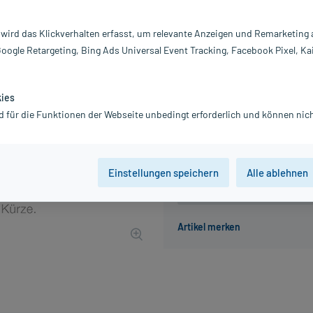
Inhalt:
10
PZN:
0
 wird das Klickverhalten erfasst, um relevante Anzeigen und Remarketing
Hersteller:
W
Google Retargeting, Bing Ads Universal Event Tracking, Facebook Pixel, Ka
67,50 €
675
PlusHerzen s
inkl. MwSt.
Gratis-Versand
innerhalb D.
kies
Grundpreis: 6.750,00 € / l
d für die Funktionen der Webseite unbedingt erforderlich und können nich
Einstellungen speichern
Alle ablehnen
Der Artikel ist momentan nicht
Beratung für Produktalternat