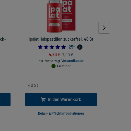
sch-
Ipalat Halspastillen zuckerfrei, 40 St
Dolo-Dob
H
4.8
25
*
2222222222
4,83 €
7,40 €
inkl. MwSt.
zzgl.
Versandkosten
Lieferbar
inkl
In den Warenkorb
Detail- & Pflichtinformationen
Deta