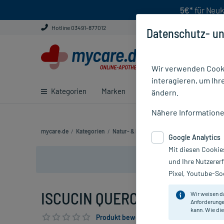
5€*
für Neuk
Hotline 03491-877012
Datenschutz- un
Wir verwenden Cooki
interagieren, um Ihr
Kategorien
Marken
Ratgeber
E-Rezept ei
ändern.
Nähere Information
mycare.de
/
Kategorien
/
Natur- & Pflanzenheilkunde
/
Bei Tumorer
Google Analytics
Mit diesen Cookie
und Ihre Nutzerer
Pixel, Youtube-Soc
ISCUCIN QUERCUS PR I, 10X1 
Wir weisen d
Anforderunge
kann. Wie die
Produkt bewerten & PlusHerzen sichern