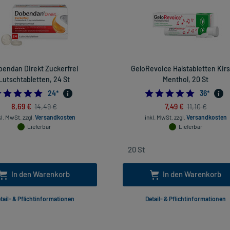
endan Direkt Zuckerfrei
GeloRevoice Halstabletten Kir
Lutschtabletten, 24 St
Menthol, 20 St
4.875
4.72222
24
*
36
*
8,69 €
7,49 €
14,49 €
11,10 €
kl. MwSt.
zzgl.
Versandkosten
inkl. MwSt.
zzgl.
Versandkosten
Lieferbar
Lieferbar
In den Warenkorb
In den Warenkorb
tail- & Pflichtinformationen
Detail- & Pflichtinformationen