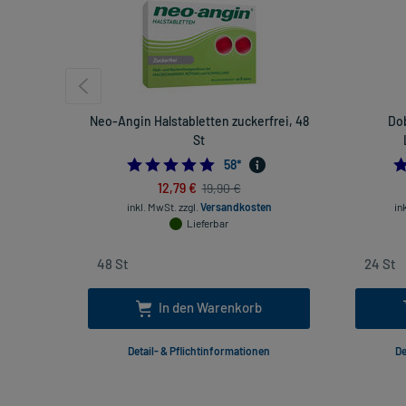
Neo-Angin Halstabletten zuckerfrei, 48
Dob
St
4.948275862068965
58
*
12,79 €
19,90 €
inkl. MwSt.
zzgl.
Versandkosten
in
Lieferbar
In den Warenkorb
Detail- & Pflichtinformationen
De