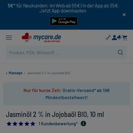
5€*
für Neukunden: Im Web ab 55€ | In der App ab 35€.
Jetzt App downloaden
Massage
/
Jasminöl 2 % in Jojobaöl BIO
Nur für kurze Zeit:
Gratis-Versand* ab 19€
Mindestbestellwert!
Jasminöl 2 % in Jojobaöl BIO, 10 ml
5.0
1 Kundenbewertung*