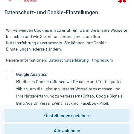
Datenschutz- und Cookie-Einstellungen
Für die Produkte der Kategorie Stress & Burn-out wurden 454
Wir verwenden Cookies um zu erfahren, wann Sie unsere Webseite
Bewertungen mit durchschnittlich 4,7 von 5 Sternen abgegeben.
besuchen und wie Sie mit uns interagieren, um Ihre
Nutzererfahrung zu verbessern. Sie können Ihre Cookie-
Alle Preise gelten inkl. MwSt., ggf. zzgl. Versandkosten
Einstellungen jederzeit ändern.
Informationen auf dieser Website werden ausschließlich für
informative Zwecke zur Verfügung gestellt. Sie ersetzen keinesfalls
Nähere Informationen:
Datenschutzerklärung
Impressum
die Untersuchung und Behandlung durch einen Arzt. Bitte
beachten Sie, dass hierdurch weder Diagnosen gestellt noch
Google Analytics
Therapien eingeleitet werden können. | Diese Webseite benutzt
Mit diesen Cookies können wir Besuche und Trafficquellen
Google Analytics. Lesen Sie bitte dazu die wichtigen Hinweise in
unserer Datenschutzerklärung. Für den Widerruf einer Bestellung
zählen, um die Leistung unserer Webseite zu messen und
nutzen Sie das Formular:
Ihre Nutzererfahrung zu verbessern (Criteo, Google Signals,
Bing Ads Universal Event Tracking, Facebook Pixel,
Vertrag widerrufen
Youtube-Social Plugin).
Einstellungen speichern
Wir weisen darauf hin, dass die
Datenschutzbestimmungen von
Google Analytics
nicht
Alle ablehnen
*Hinweise zu unseren Aktionen und Bewertungen
zwingend den Europäischen Anforderungen gem. EU-