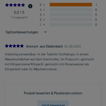
5.0
5
1
4
0
5,0 / 5
3
0
1 insgesamt
2
0
1
0
5.0
Anonym aus Gladenbach
02.09.2020
Vielseitig verwendbar: In der Teelicht-Duftlampe, in einem
Wasserschälchen auf dem Kaminofen, im Potpourri, gemischt
mit Körpercreme/Körperöl, gemischt mit Rosenwasser als
Körperduft oder im Wäschetrockner.
Produkt bewerten & PlusHerzen sichern
Jetzt bewerten