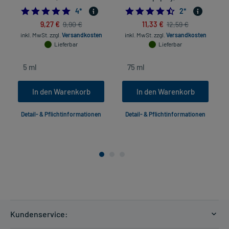
5.0
4.5
4
*
2
*
9,27 €
11,33 €
9,90 €
12,59 €
inkl. MwSt.
zzgl.
Versandkosten
inkl. MwSt.
zzgl.
Versandkosten
Lieferbar
Lieferbar
In den Warenkorb
In den Warenkorb
Detail- & Pflichtinformationen
Detail- & Pflichtinformationen
Kundenservice: