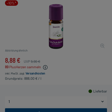
-10%*
Abbildung ähnlich
8,88 €
UVP
9,90 €
89
PlusHerzen sammeln
inkl. MwSt.
zzgl.
Versandkosten
Grundpreis: 888,00 € / l
Lieferbar