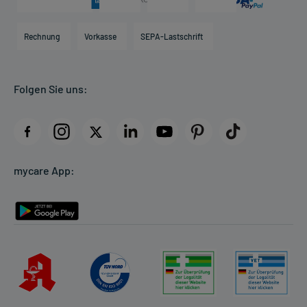
Karriere
Hilfsmittelbox
Engagement
Direktabrechnung PKV
Rechnung
Vorkasse
SEPA-Lastschrift
Partner
Apotheke vor Ort
Kundenbewertungen
Folgen Sie uns:
AGB
Impressum
Datenschutz
Cookie-Einstellungen
mycare App:
Rückgabe/Widerruf
Barrierefreiheitserklärung