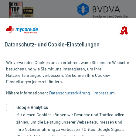
Datenschutz- und Cookie-Einstellungen
Wir verwenden Cookies um zu erfahren, wann Sie unsere Webseite
besuchen und wie Sie mit uns interagieren, um Ihre
Nutzererfahrung zu verbessern. Sie können Ihre Cookie-
Alle Preise gelten inkl. MwSt., ggf. zzgl. Versandkosten
Einstellungen jederzeit ändern.
Informationen auf dieser Website werden ausschließlich für
informative Zwecke zur Verfügung gestellt. Sie ersetzen keinesfalls
Nähere Informationen:
Datenschutzerklärung
Impressum
die Untersuchung und Behandlung durch einen Arzt. Bitte
beachten Sie, dass hierdurch weder Diagnosen gestellt noch
Google Analytics
Therapien eingeleitet werden können. | Diese Webseite benutzt
Mit diesen Cookies können wir Besuche und Trafficquellen
Google Analytics. Lesen Sie bitte dazu die wichtigen Hinweise in
unserer Datenschutzerklärung. Für den Widerruf einer Bestellung
zählen, um die Leistung unserer Webseite zu messen und
nutzen Sie das Formular:
Ihre Nutzererfahrung zu verbessern (Criteo, Google Signals,