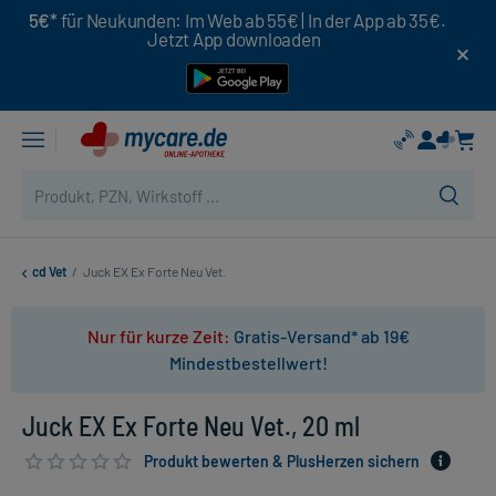
5€*
für Neukunden: Im Web ab 55€ | In der App ab 35€.
Jetzt App downloaden
cd Vet
/
Juck EX Ex Forte Neu Vet.
Nur für kurze Zeit:
Gratis-Versand* ab 19€
Mindestbestellwert!
Juck EX Ex Forte Neu Vet., 20 ml
Produkt bewerten & PlusHerzen sichern