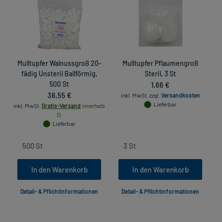
Mulltupfer Walnussgroß 20-
Mulltupfer Pflaumengroß
M
fädig Unsteril Ballförmig,
Steril, 3 St
500 St
1,66 €
38,55 €
inkl. MwSt.
zzgl.
Versandkosten
in
Lieferbar
inkl. MwSt.
Gratis-Versand
innerhalb
D.
Lieferbar
In den Warenkorb
In den Warenkorb
Detail- & Pflichtinformationen
Detail- & Pflichtinformationen