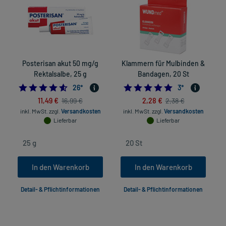
Posterisan akut 50 mg/g
Klammern für Mulbinden &
Rektalsalbe, 25 g
Bandagen, 20 St
4.538461538461538
5.0
26
*
3
*
11,49 €
2,28 €
16,99 €
2,38 €
inkl. MwSt.
zzgl.
Versandkosten
inkl. MwSt.
zzgl.
Versandkosten
Lieferbar
Lieferbar
In den Warenkorb
In den Warenkorb
Detail- & Pflichtinformationen
Detail- & Pflichtinformationen