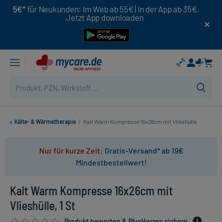
5€*
für Neukunden: Im Web ab 55€ | In der App ab 35€.
Jetzt App downloaden
Kälte- & Wärmetherapie
/
Kalt Warm Kompresse 16x26cm mit Vlieshülle
Nur für kurze Zeit:
Gratis-Versand* ab 19€
Mindestbestellwert!
Kalt Warm Kompresse 16x26cm mit
Vlieshülle, 1 St
Produkt bewerten & PlusHerzen sichern