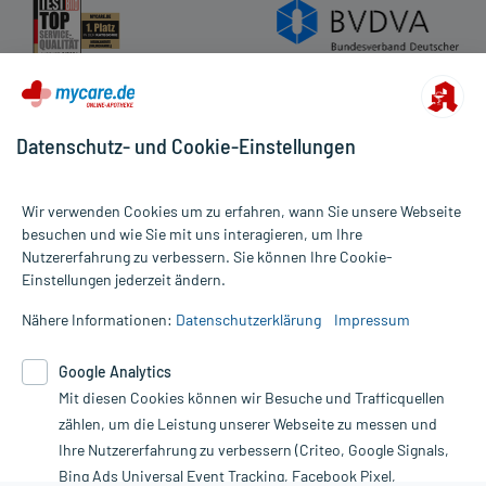
Datenschutz- und Cookie-Einstellungen
Wir verwenden Cookies um zu erfahren, wann Sie unsere Webseite
besuchen und wie Sie mit uns interagieren, um Ihre
Nutzererfahrung zu verbessern. Sie können Ihre Cookie-
Alle Preise gelten inkl. MwSt., ggf. zzgl. Versandkosten
Einstellungen jederzeit ändern.
Informationen auf dieser Website werden ausschließlich für
informative Zwecke zur Verfügung gestellt. Sie ersetzen keinesfalls
Nähere Informationen:
Datenschutzerklärung
Impressum
die Untersuchung und Behandlung durch einen Arzt. Bitte
beachten Sie, dass hierdurch weder Diagnosen gestellt noch
Google Analytics
Therapien eingeleitet werden können. | Diese Webseite benutzt
Mit diesen Cookies können wir Besuche und Trafficquellen
Google Analytics. Lesen Sie bitte dazu die wichtigen Hinweise in
unserer Datenschutzerklärung. Für den Widerruf einer Bestellung
zählen, um die Leistung unserer Webseite zu messen und
nutzen Sie das Formular:
Ihre Nutzererfahrung zu verbessern (Criteo, Google Signals,
Bing Ads Universal Event Tracking, Facebook Pixel,