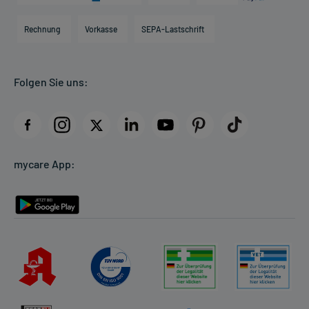
Hilfsmittelbox
Engagement
Direktabrechnung PKV
Rechnung
Vorkasse
SEPA-Lastschrift
Partner
Apotheke vor Ort
Kundenbewertungen
Folgen Sie uns:
AGB
Impressum
Datenschutz
Cookie-Einstellungen
mycare App:
Rückgabe/Widerruf
Barrierefreiheitserklärung