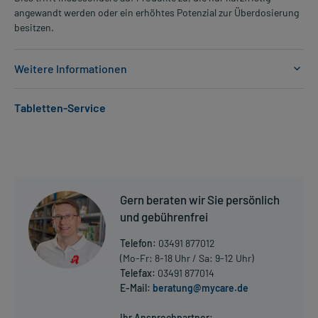
angewandt werden oder ein erhöhtes Potenzial zur Überdosierung
besitzen.
Weitere Informationen
Anwendungsgebiete:
Tabletten-Service
- Epilepsie, wie:
- Epilepsie, fokal (auf einen Körperteil oder Funktion begrenzte
Anfälle)
- Epilepsie, fokal, sekundär generalisiert (erst lokal, dann
ausgeweitet)
- Epilepsie, wie:
Gern beraten wir Sie persönlich
- Epilepsie (den ganzen Körper betreffende Anfälle)
- Impulsiv-Petit-mal Epilepsie (spezielle Form der Epilepsie mit
und gebührenfrei
kleinen Muskelzuckungen)
Telefon:
03491 877012
(Mo-Fr: 8-18 Uhr / Sa: 9-12 Uhr)
Dosierung und Anwendungshinweise:
Telefax:
03491 877014
Jugendliche ab 16 Jahren (ab 50 kg Körpergewicht) und
E-Mail:
beratung@mycare.de
Mehr anzeigen
Erwachsene
1 Tablette
Ihr Ansprechpartner: