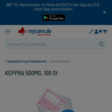
5€*
für Neukunden: Im Web ab 55€ | In der App ab 35€.
Jetzt App downloaden
Rezeptpflichtige Medikamente
/
KEPPRA 500MG
KEPPRA 500MG, 100 St