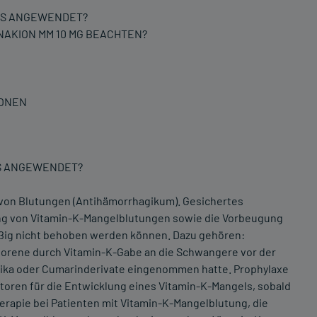
 ES ANGEWENDET?
NAKION MM 10 MG BEACHTEN?
IONEN
 ES ANGEWENDET?
 von Blutungen (Antihämorrhagikum). Gesichertes
ng von Vitamin-K-Mangelblutungen sowie die Vorbeugung
ßig nicht behoben werden können. Dazu gehören:
borene durch Vitamin-K-Gabe an die Schwangere vor der
tika oder Cumarinderivate eingenommen hatte. Prophylaxe
ktoren für die Entwicklung eines Vitamin-K-Mangels, sobald
erapie bei Patienten mit Vitamin-K-Mangelblutung, die