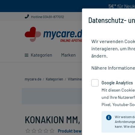
5€*
für Neuk
Hotline 03491-877012
Datenschutz- un
Wir verwenden Cooki
interagieren, um Ihr
Kategorien
Marken
Ratgeber
E-Rezept ei
ändern.
Nähere Information
mycare.de
/
Kategorien
/
Vitamine, Mineralien & Enzyme
/
KONAKIO
Google Analytics
Mit diesen Cookie
und Ihre Nutzerer
Pixel, Youtube-Soc
KONAKION MM, 10 St
Wir weisen d
Anforderunge
kann. Wie die
Produkt bewerten & PlusHerzen sichern