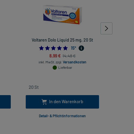
Voltaren Dolo Liquid 25 mg, 20 St
Aco
421052632
5.0
15
*
8,99 €
14,48 €
inkl. MwSt.
zzgl.
Versandkosten
inkl
Lieferbar
In den Warenkorb
Detail- & Pflichtinformationen
Deta