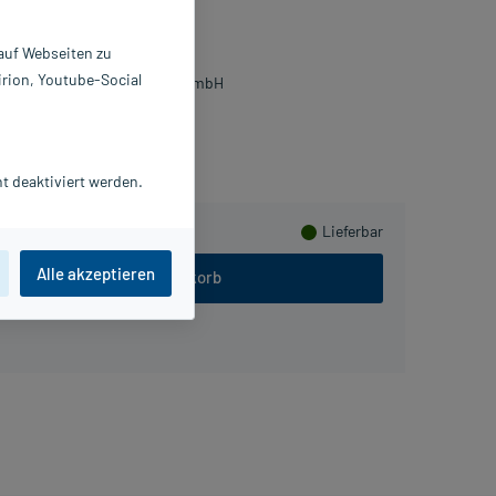
ösung
 St
 auf Webseiten zu
4273031
irion, Youtube-Social
HEPLAPHARM Arzneimittel GmbH
PlusHerzen sammeln
t deaktiviert werden.
Lieferbar
Alle akzeptieren
In den Warenkorb