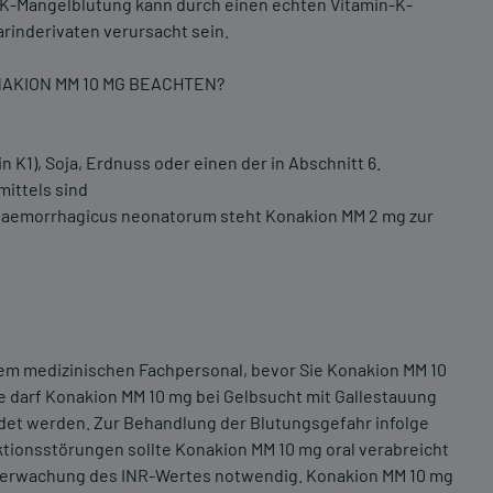
n-K-Mangelblutung kann durch einen echten Vitamin-K-
rinderivaten verursacht sein.
AKION MM 10 MG BEACHTEN?
K1), Soja, Erdnuss oder einen der in Abschnitt 6.
ittels sind
haemorrhagicus neonatorum steht Konakion MM 2 mg zur
dem medizinischen Fachpersonal, bevor Sie Konakion MM 10
 darf Konakion MM 10 mg bei Gelbsucht mit Gallestauung
ndet werden. Zur Behandlung der Blutungsgefahr infolge
ionsstörungen sollte Konakion MM 10 mg oral verabreicht
 Überwachung des INR-Wertes notwendig. Konakion MM 10 mg