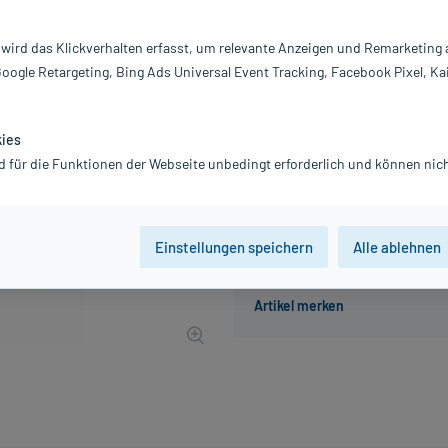
Darreichung:
L
Inhalt:
10
 wird das Klickverhalten erfasst, um relevante Anzeigen und Remarketing
PZN:
0
Google Retargeting, Bing Ads Universal Event Tracking, Facebook Pixel, Ka
Hersteller:
C
40,07 €
UVP
45,35 €
401
kies
inkl. MwSt.
Gratis-Versand
innerhalb D.
d für die Funktionen der Webseite unbedingt erforderlich und können nich
Einstellungen speichern
Alle ablehnen