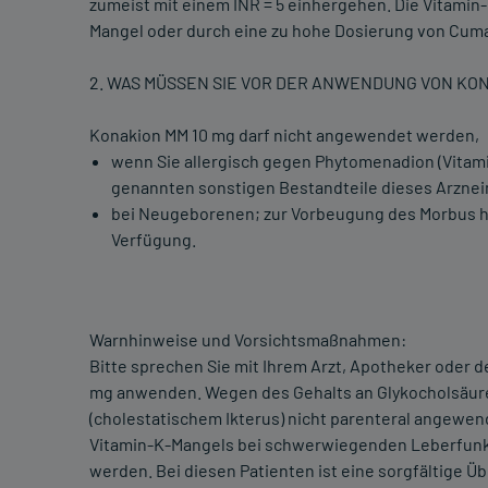
zumeist mit einem INR = 5 einhergehen. Die Vitami
Mangel oder durch eine zu hohe Dosierung von Cuma
2. WAS MÜSSEN SIE VOR DER ANWENDUNG VON KON
Konakion MM 10 mg darf nicht angewendet werden,
wenn Sie allergisch gegen Phytomenadion (Vitamin 
genannten sonstigen Bestandteile dieses Arzneim
bei Neugeborenen; zur Vorbeugung des Morbus 
Verfügung.
Warnhinweise und Vorsichtsmaßnahmen:
Bitte sprechen Sie mit Ihrem Arzt, Apotheker oder 
mg anwenden. Wegen des Gehalts an Glykocholsäure
(cholestatischem Ikterus) nicht parenteral angewe
Vitamin-K-Mangels bei schwerwiegenden Leberfunkt
werden. Bei diesen Patienten ist eine sorgfältige