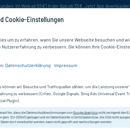
unden: Im Web ab 55€ | In der App ab 35€. Jetzt App downloade
d Cookie-Einstellungen
es um zu erfahren, wann Sie unsere Webseite besuchen und wie
e Nutzererfahrung zu verbessern. Sie können Ihre Cookie-Einste
nlösen
Rezeptur
Aktion %
en:
Datenschutzerklärung
Impressum
N MM
s können wir Besuche und Trafficquellen zählen, um die Leistung unsere
Nur für kurze Zeit:
Gratis-Versand* ab 19€ Mindestbestellwert!
fahrung zu verbessern (Criteo, Google Signals, Bing Ads Universal Event 
ial Plugin).
arauf hin, dass die Datenschutzbestimmungen von
Google Analytics
nicht zwingend den E
Zur Behandlung von Vitamin-K-Man
n gem. EU-DSGVO genügen und ein Datentransfer in Drittstaaten bzw. die USA nicht ausg
 Daten dort verarbeitet werden, kann nicht geprüft und nachvollzogen werden.
Mangelzuständen