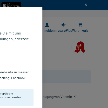
n
E-Rezept App
Anmelden
mycarePlus
Warenkorb
 Sie mit uns
llungen jederzeit
r Webseite zu messen
Tracking, Facebook
uropäischen
gelblutungen sowie zur Vorbeugung von Vitamin-K-
eschlossen werden