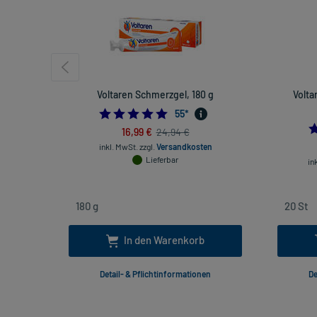
Voltaren Schmerzgel, 180 g
Volta
4.872727272727273
55
*
16,99 €
24,94 €
inkl. MwSt.
zzgl.
Versandkosten
Lieferbar
in
In den Warenkorb
Detail- & Pflichtinformationen
De