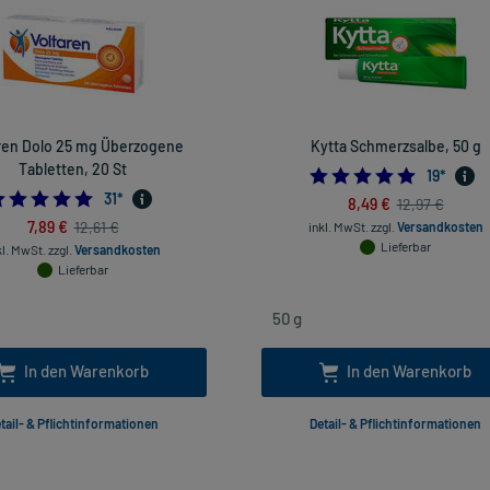
ren Dolo 25 mg Überzogene
Kytta Schmerzsalbe, 50 g
Tabletten, 20 St
4.947368
19
*
4.67741935483871
31
*
8,49 €
12,97 €
7,89 €
12,61 €
inkl. MwSt.
zzgl.
Versandkosten
Lieferbar
kl. MwSt.
zzgl.
Versandkosten
Lieferbar
In den Warenkorb
In den Warenkorb
tail- & Pflichtinformationen
Detail- & Pflichtinformationen