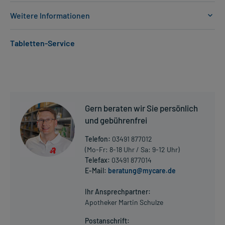
Weitere Informationen
Anwendungsgebiete:
Tabletten-Service
- Epilepsie, wie:
- Epilepsie, fokal (auf einen Körperteil oder Funktion begrenzte
Anfälle)
- Epilepsie, fokal, sekundär generalisiert (erst lokal, dann
ausgeweitet)
- Epilepsie (den ganzen Körper betreffende Anfälle)
Gern beraten wir Sie persönlich
- Lennox-Gastaut-Syndrom (spezielle Form der Epilepsie)
- Vorbeugung gegen ein Wiederauftreten einer Depression
und gebührenfrei
- Vorbeugung gegen ein Wiederauftreten einer Depression bei
Telefon:
03491 877012
bipolarer Störung
(Mo-Fr: 8-18 Uhr / Sa: 9-12 Uhr)
- Epilepsie, wie:
Telefax:
03491 877014
- Absence (spezielle Form der Epilepsie)
E-Mail:
beratung@mycare.de
Mehr anzeigen
Dosierung und Anwendungshinweise:
Ihr Ansprechpartner:
Jugendliche ab 13 Jahren und Erwachsene
Apotheker Martin Schulze
1 Tablette
Postanschrift:
1-2 mal täglich