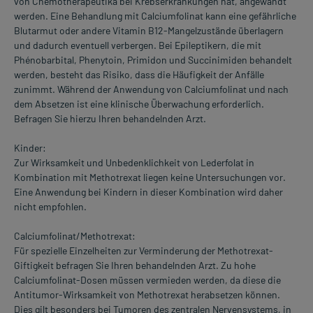
von Chemotherapeutika bei Krebserkrankungen hat, angewandt
werden. Eine Behandlung mit Calciumfolinat kann eine gefährliche
Blutarmut oder andere Vitamin B12-Mangelzustände überlagern
und dadurch eventuell verbergen. Bei Epileptikern, die mit
Phénobarbital, Phenytoin, Primidon und Succinimiden behandelt
werden, besteht das Risiko, dass die Häufigkeit der Anfälle
zunimmt. Während der Anwendung von Calciumfolinat und nach
dem Absetzen ist eine klinische Überwachung erforderlich.
Befragen Sie hierzu Ihren behandelnden Arzt.
Kinder:
Zur Wirksamkeit und Unbedenklichkeit von Lederfolat in
Kombination mit Methotrexat liegen keine Untersuchungen vor.
Eine Anwendung bei Kindern in dieser Kombination wird daher
nicht empfohlen.
Calciumfolinat/Methotrexat:
Für spezielle Einzelheiten zur Verminderung der Methotrexat-
Giftigkeit befragen Sie Ihren behandelnden Arzt. Zu hohe
Calciumfolinat-Dosen müssen vermieden werden, da diese die
Antitumor-Wirksamkeit von Methotrexat herabsetzen können.
Dies gilt besonders bei Tumoren des zentralen Nervensystems, in