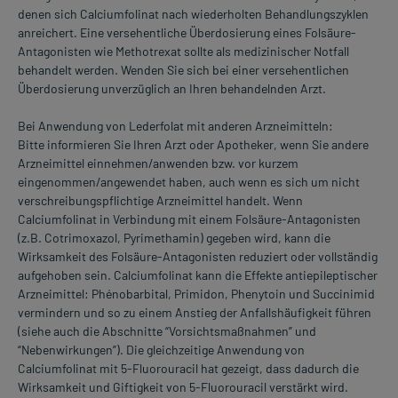
denen sich Calciumfolinat nach wiederholten Behandlungszyklen
anreichert. Eine versehentliche Überdosierung eines Folsäure-
Antagonisten wie Methotrexat sollte als medizinischer Notfall
behandelt werden. Wenden Sie sich bei einer versehentlichen
Überdosierung unverzüglich an Ihren behandelnden Arzt.
Bei Anwendung von Lederfolat mit anderen Arzneimitteln:
Bitte informieren Sie Ihren Arzt oder Apotheker, wenn Sie andere
Arzneimittel einnehmen/anwenden bzw. vor kurzem
eingenommen/angewendet haben, auch wenn es sich um nicht
verschreibungspflichtige Arzneimittel handelt. Wenn
Calciumfolinat in Verbindung mit einem Folsäure-Antagonisten
(z.B. Cotrimoxazol, Pyrimethamin) gegeben wird, kann die
Wirksamkeit des Folsäure-Antagonisten reduziert oder vollständig
aufgehoben sein. Calciumfolinat kann die Effekte antiepileptischer
Arzneimittel: Phénobarbital, Primidon, Phenytoin und Succinimid
vermindern und so zu einem Anstieg der Anfallshäufigkeit führen
(siehe auch die Abschnitte “Vorsichtsmaßnahmen” und
“Nebenwirkungen”). Die gleichzeitige Anwendung von
Calciumfolinat mit 5-Fluorouracil hat gezeigt, dass dadurch die
Wirksamkeit und Giftigkeit von 5-Fluorouracil verstärkt wird.