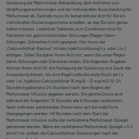
Dosierung der Methotrexat-Behandlung, dem Auftreten von
Vergiftungserscheinungen und der individuellen Ausscheidung für
Methotrexat ab. Deshalb muss Ihr behandelnder Arzt für Sie ein
individuelles Dosierungsschema erstellen, an das Sie sich genau
halten müssen. Lederfolat Tabletten zum Einnehmen sind für
Patienten mit gastrointestinalen Störungen (Magen-Darm-
Störungen, Erbrechen) nicht geeignet. Hier muss der
„Calciumfolinat-Rescue“ mittels Injektionslösung (i.v. oder i.m.)
erfolgen. Teilen Sie daher Ihrem Arzt mit, wenn Sie unter Magen-
Darm-Störungen oder Erbrechen leiden. Die folgenden Angaben
können Ihrem Arzt für die Festlegung der Dosierung und Dauer der
Anwendung dienen: Als eine Regel sollte die erste Dosis als i.v.
oder i.m. Injektion Calciumfolinat 15 mg (6 - 12 mg/m2) 12-24
Stunden (spätestens 24 Stunden) nach dem Beginn der
Methotrexat-Infusion gegeben werden. Die gleiche Dosis wird
während der folgenden 72 Stunden alle 6 Stunden verabreicht.
Nach mehreren parenteralen Dosen kann auf die orale Form
übergegangen werden. 48 Stunden nach dem Start der
Methotrexat-Infusion sollte der verbliebene Methotrexat-Spiegel
gemessen werden. Wenn der verbliebene Methotrexat-Spiegel > 0,5
pmol/l ist, sollten die Calciumfolinat-Dosierungen nach der