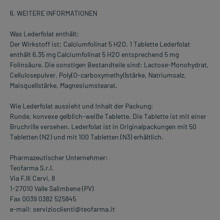
6. WEITERE INFORMATIONEN
Was Lederfolat enthält:
Der Wirkstoff ist: Calciumfolinat 5 H2O. 1 Tablette Lederfolat
enthält 6,35 mg Calciumfolinat 5 H2O entsprechend 5 mg
Folinsäure. Die sonstigen Bestandteile sind: Lactose-Monohydrat,
Cellulosepulver, Poly(O-carboxymethyl)stärke, Natriumsalz,
Maisquellstärke, Magnesiumstearat.
Wie Lederfolat aussieht und Inhalt der Packung:
Runde, konvexe gelblich-weiße Tablette. Die Tablette ist mit einer
Bruchrille versehen. Lederfolat ist in Originalpackungen mit 50
Tabletten (N2) und mit 100 Tabletten (N3) erhältlich.
Pharmazeutischer Unternehmer:
Teofarma S.r.l.
Via F.lli Cervi, 8
1-27010 Valle Salimbene (PV)
Fax 0039 0382 525845
e-mail: servizioclienti@teofarma.it