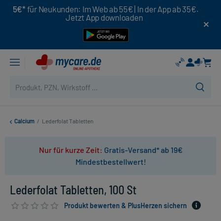
5€*
für Neukunden: Im Web ab 55€ | In der App ab 35€.
Jetzt App downloaden
Calcium
/
Lederfolat Tabletten
Nur für kurze Zeit:
Gratis-Versand* ab 19€
Mindestbestellwert!
Lederfolat Tabletten, 100 St
Produkt bewerten & PlusHerzen sichern