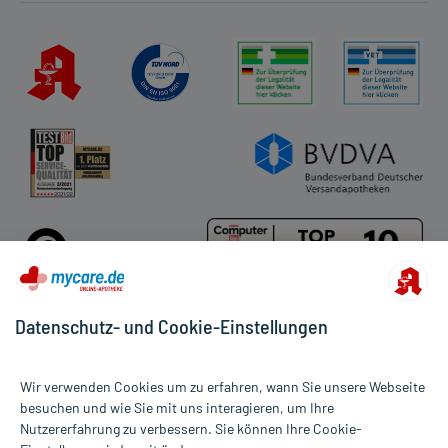
Datenschutz- und Cookie-Einstellungen
Für die Produkte der Kategorie Flöhe & Haarlinge wurden 159
Wir verwenden Cookies um zu erfahren, wann Sie unsere Webseite
Bewertungen mit durchschnittlich 4,7 von 5 Sternen abgegeben.
besuchen und wie Sie mit uns interagieren, um Ihre
Nutzererfahrung zu verbessern. Sie können Ihre Cookie-
Alle Preise gelten inkl. MwSt., ggf. zzgl. Versandkosten