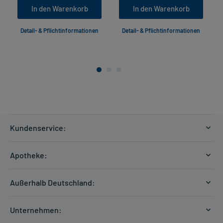
In den Warenkorb
In den Warenkorb
Detail- & Pflichtinformationen
Detail- & Pflichtinformationen
Kundenservice:
Versandkosten
Apotheke:
Zahlungsarten
Ratgeber
Kontakt
Außerhalb Deutschland:
E-Rezept
FAQ
Versandkosten Schweiz
Papierrezept einlösen
Hilfe
Unternehmen:
Formular anfordern
mycarePlus