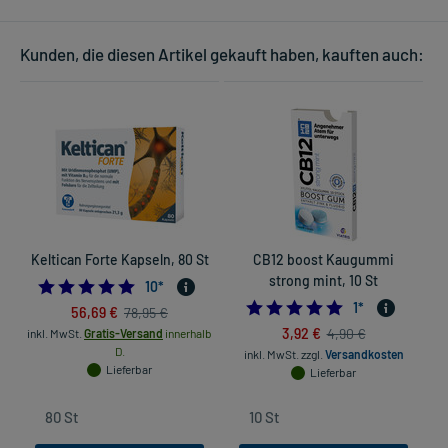
Kunden, die diesen Artikel gekauft haben, kauften auch:
Keltican Forte Kapseln, 80 St
CB12 boost Kaugummi
strong mint, 10 St
4.9
10
*
5.0
1
*
56,69 €
78,95 €
3,92 €
4,90 €
inkl. MwSt.
Gratis-Versand
innerhalb
D.
inkl. MwSt.
zzgl.
Versandkosten
Lieferbar
Lieferbar