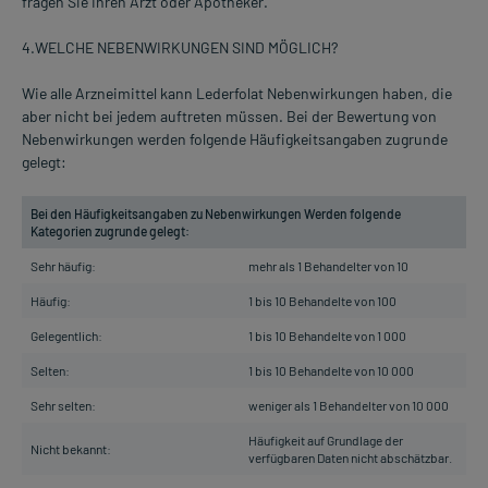
fragen Sie Ihren Arzt oder Apotheker.
4.WELCHE NEBENWIRKUNGEN SIND MÖGLICH?
Wie alle Arzneimittel kann Lederfolat Nebenwirkungen haben, die
aber nicht bei jedem auftreten müssen. Bei der Bewertung von
Nebenwirkungen werden folgende Häufigkeitsangaben zugrunde
gelegt:
Bei den Häufigkeitsangaben zu Nebenwirkungen Werden folgende
Kategorien zugrunde gelegt:
Sehr häufig:
mehr als 1 Behandelter von 10
Häufig:
1 bis 10 Behandelte von 100
Gelegentlich:
1 bis 10 Behandelte von 1 000
Selten:
1 bis 10 Behandelte von 10 000
Sehr selten:
weniger als 1 Behandelter von 10 000
Häufigkeit auf Grundlage der
Nicht bekannt:
verfügbaren Daten nicht abschätzbar.