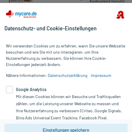
Datenschutz- und Cookie-Einstellungen
Wir verwenden Cookies um zu erfahren, wann Sie unsere Webseite
besuchen und wie Sie mit uns interagieren, um Ihre
Nutzererfahrung zu verbessern. Sie können Ihre Cookie-
Alle Preise gelten inkl. MwSt., ggf. zzgl. Versandkosten
Einstellungen jederzeit ändern.
Informationen auf dieser Website werden ausschließlich für
informative Zwecke zur Verfügung gestellt. Sie ersetzen keinesfalls
Nähere Informationen:
Datenschutzerklärung
Impressum
die Untersuchung und Behandlung durch einen Arzt. Bitte
beachten Sie, dass hierdurch weder Diagnosen gestellt noch
Google Analytics
Therapien eingeleitet werden können. | Diese Webseite benutzt
Google Analytics. Lesen Sie bitte dazu die wichtigen Hinweise in
Mit diesen Cookies können wir Besuche und Trafficquellen
unserer Datenschutzerklärung. Für den Widerruf einer Bestellung
zählen, um die Leistung unserer Webseite zu messen und
nutzen Sie das Formular:
Ihre Nutzererfahrung zu verbessern (Criteo, Google Signals,
Bing Ads Universal Event Tracking, Facebook Pixel,
Vertrag widerrufen
Youtube-Social Plugin).
Einstellungen speichern