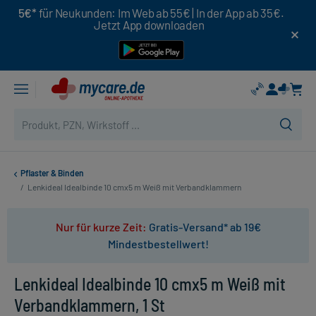
5€*
für Neukunden: Im Web ab 55€ | In der App ab 35€.
Jetzt App downloaden
Pflaster & Binden
/
Lenkideal Idealbinde 10 cmx5 m Weiß mit Verbandklammern
Nur für kurze Zeit:
Gratis-Versand* ab 19€
Mindestbestellwert!
Lenkideal Idealbinde 10 cmx5 m Weiß mit
Verbandklammern, 1 St