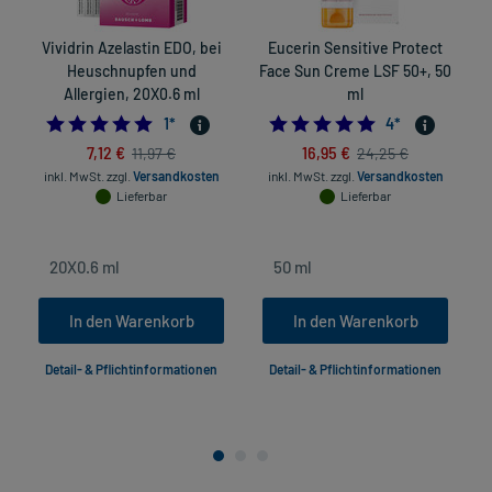
Vividrin Azelastin EDO, bei
Eucerin Sensitive Protect
Heuschnupfen und
Face Sun Creme LSF 50+, 50
Allergien, 20X0.6 ml
ml
H
5.0
5.0
1
*
4
*
7,12 €
16,95 €
11,97 €
24,25 €
inkl. MwSt.
zzgl.
Versandkosten
inkl. MwSt.
zzgl.
Versandkosten
Lieferbar
Lieferbar
In den Warenkorb
In den Warenkorb
Detail- & Pflichtinformationen
Detail- & Pflichtinformationen