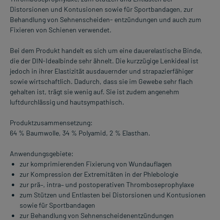
Distorsionen und Kontusionen sowie für Sportbandagen, zur
Behandlung von Sehnenscheiden- entzündungen und auch zum
Fixieren von Schienen verwendet.
Bei dem Produkt handelt es sich um eine dauerelastische Binde,
die der DIN-Idealbinde sehr ähnelt. Die kurzzügige Lenkideal ist
jedoch in ihrer Elastizität ausdauernder und strapazierfähiger
sowie wirtschaftlich. Dadurch, dass sie im Gewebe sehr flach
gehalten ist, trägt sie wenig auf. Sie ist zudem angenehm
luftdurchlässig und hautsympathisch.
Produktzusammensetzung:
64 % Baumwolle, 34 % Polyamid, 2 % Elasthan.
Anwendungsgebiete:
zur komprimierenden Fixierung von Wundauflagen
zur Kompression der Extremitäten in der Phlebologie
zur prä–, intra– und postoperativen Thromboseprophylaxe
zum Stützen und Entlasten bei Distorsionen und Kontusionen
sowie für Sportbandagen
zur Behandlung von Sehnenscheidenentzündungen