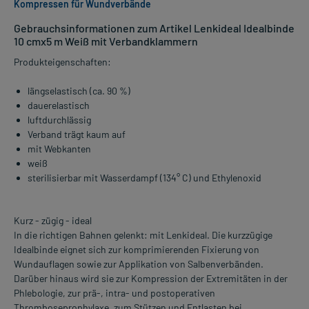
Kompressen für Wundverbände
Gebrauchsinformationen zum Artikel Lenkideal Idealbinde
10 cmx5 m Weiß mit Verbandklammern
Produkteigenschaften:
längselastisch (ca. 90 %)
dauerelastisch
luftdurchlässig
Verband trägt kaum auf
mit Webkanten
weiß
sterilisierbar mit Wasserdampf (134° C) und Ethylenoxid
Kurz - zügig - ideal
In die richtigen Bahnen gelenkt: mit Lenkideal. Die kurzzügige
Idealbinde eignet sich zur komprimierenden Fixierung von
Wundauflagen sowie zur Applikation von Salbenverbänden.
Darüber hinaus wird sie zur Kompression der Extremitäten in der
Phlebologie, zur prä-, intra- und postoperativen
Thromboseprophylaxe, zum Stützen und Entlasten bei