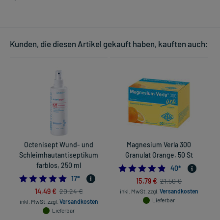
Kunden, die diesen Artikel gekauft haben, kauften auch:
Octenisept Wund- und
Magnesium Verla 300
Schleimhautantiseptikum
Granulat Orange, 50 St
farblos, 250 ml
4.825
40
*
4.9411764705882355
17
*
15,79 €
21,50 €
14,49 €
20,24 €
inkl. MwSt.
zzgl.
Versandkosten
Lieferbar
inkl. MwSt.
zzgl.
Versandkosten
Lieferbar