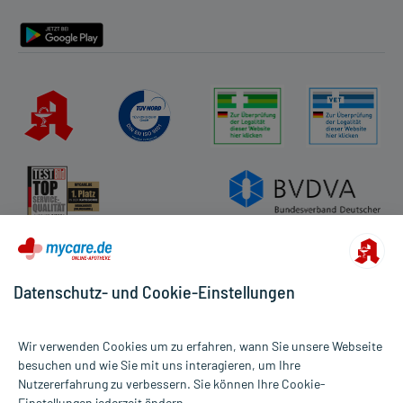
Barrierefreiheitserklärung
Datenschutz- und Cookie-Einstellungen
Wir verwenden Cookies um zu erfahren, wann Sie unsere Webseite
besuchen und wie Sie mit uns interagieren, um Ihre
Nutzererfahrung zu verbessern. Sie können Ihre Cookie-
Alle Preise gelten inkl. MwSt., ggf. zzgl. Versandkosten
Einstellungen jederzeit ändern.