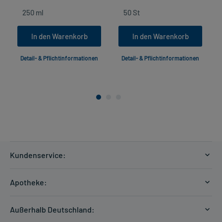
In den Warenkorb
In den Warenkorb
Detail- & Pflichtinformationen
Detail- & Pflichtinformationen
Kundenservice:
Versandkosten
Apotheke:
Zahlungsarten
Ratgeber
Kontakt
Außerhalb Deutschland:
E-Rezept
FAQ