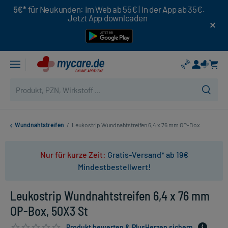
5€*
für Neukunden: Im Web ab 55€ | In der App ab 35€.
Jetzt App downloaden
Wundnahtstreifen
/
Leukostrip Wundnahtstreifen 6,4 x 76 mm OP-Box
Nur für kurze Zeit:
Gratis-Versand* ab 19€
Mindestbestellwert!
Leukostrip Wundnahtstreifen 6,4 x 76 mm
OP-Box, 50X3 St
Produkt bewerten & PlusHerzen sichern