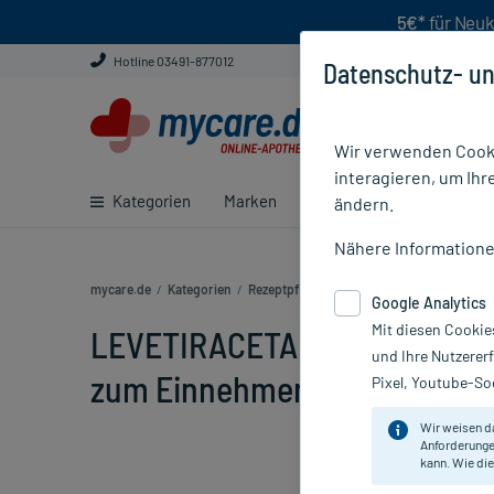
5€*
für Neuk
Hotline 03491-877012
Datenschutz- un
Wir verwenden Cooki
interagieren, um Ihr
Kategorien
Marken
Ratgeber
E-Rezept ei
ändern.
Nähere Information
mycare.de
/
Kategorien
/
Rezeptpflichtige Medikamente
/
LEVETIRA
Google Analytics
Mit diesen Cookie
LEVETIRACETAM BASICS 100 
und Ihre Nutzerer
zum Einnehmen, 300 ml
Pixel, Youtube-Soc
Wir weisen d
Anforderunge
kann. Wie die