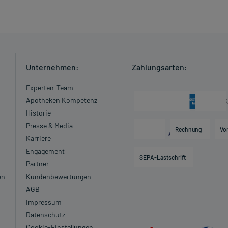
enen Zeitpunkt ganz normal (also nicht mit der doppelten
Unternehmen:
Zahlungsarten:
 Kleinkindern und älteren Menschen auf eine gewissenhafte
Experten-Team
oder Apotheker nach etwaigen Auswirkungen oder
Apotheken Kompetenz
Historie
Presse & Media
ngaben der Packungsbeilage abweichen. Da der Arzt sie
Rechnung
Vo
Karriere
 daher nach seinen Anweisungen anwenden.
Engagement
SEPA-Lastschrift
Partner
en
Kundenbewertungen
AGB
Impressum
Datenschutz
Cookie-Einstellungen