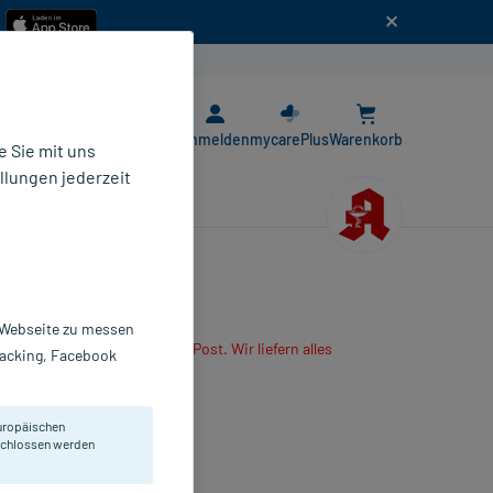
n
E-Rezept App
Anmelden
mycarePlus
Warenkorb
 Sie mit uns
llungen jederzeit
r Webseite zu messen
are App oder senden es per Post. Wir liefern alles
Tracking, Facebook
r mitbestellten Produkte.
ösung zum Einnehmen
uropäischen
0 ml
eschlossen werden
233661
asics GmbH