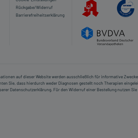
Rückgabe/Widerruf
zt oder Apotheker:
Barrierefreiheitserklärung
Arzneimittel darf nicht angewendet werden.
lte das Arzneimittel nur bei bestimmten
hierzu Ihren Arzt oder Apotheker.
rmationen auf dieser Website werden ausschließlich für informative Zwecke z
Es spielen verschiedene Überlegungen eine Rolle, ob und
ten Sie, dass hierdurch weder Diagnosen gestellt noch Therapien eingele
wendet werden kann.
nserer Datenschutzerklärung. Für den Widerruf einer Bestellung nutzen Sie
heker. Er wird Ihre besondere Ausgangslage prüfen und Sie
len weitermachen können.
 verordnet worden, sprechen Sie mit Ihrem Arzt oder
in, als das Risiko, das die Anwendung bei einer