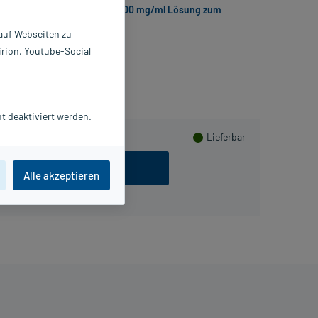
LEVETIRACETAM BASICS 100 mg/ml Lösung zum
innehmen
 auf Webseiten zu
irion, Youtube-Social
t deaktiviert werden.
Lieferbar
ezept einlösen
Alle akzeptieren