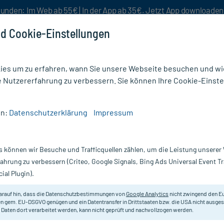
unden: Im Web ab 55€ | In der App ab 35€. Jetzt App downloade
d Cookie-Einstellungen
es um zu erfahren, wann Sie unsere Webseite besuchen und wie
e Nutzererfahrung zu verbessern. Sie können Ihre Cookie-Einste
nlösen
Rezeptur
Aktion %
en:
Datenschutzerklärung
Impressum
CETAM BASICS 100 mg/ml Lösung zum Einnehmen
s können wir Besuche und Trafficquellen zählen, um die Leistung unsere
mg/ml Lösung
Scannen Sie Ihr E-Rezept in der myc
fahrung zu verbessern (Criteo, Google Signals, Bing Ads Universal Event 
versandkostenfrei* - inklusive Ihre
ial Plugin).
Darreichung:
L
arauf hin, dass die Datenschutzbestimmungen von
Google Analytics
nicht zwingend den E
Inhalt:
30
n gem. EU-DSGVO genügen und ein Datentransfer in Drittstaaten bzw. die USA nicht ausg
PZN:
15
 Daten dort verarbeitet werden, kann nicht geprüft und nachvollzogen werden.
Hersteller:
B