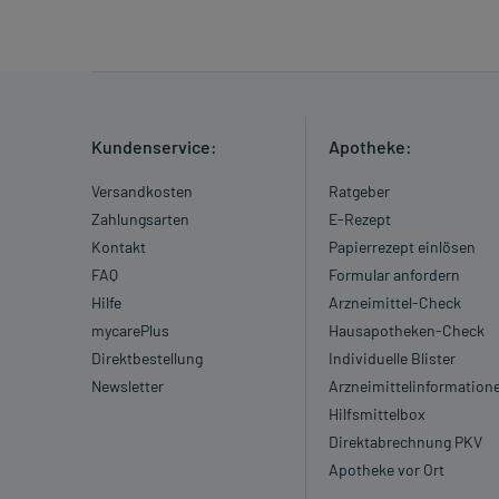
in Verbindung.
Einnahme vergessen?
Setzen Sie die Einnahme zum nächsten vorgeschrieb
Menge) fort.
Kundenservice:
Apotheke:
Generell gilt: Achten Sie vor allem bei Säuglingen,
Versandkosten
Ratgeber
Dosierung. Im Zweifelsfalle fragen Sie Ihren Arzt 
Zahlungsarten
E-Rezept
Vorsichtsmaßnahmen.
Kontakt
Papierrezept einlösen
FAQ
Formular anfordern
Eine vom Arzt verordnete Dosierung kann von den A
Hilfe
Arzneimittel-Check
individuell abstimmt, sollten Sie das Arzneimittel
mycarePlus
Hausapotheken-Check
Direktbestellung
Individuelle Blister
Gegenanzeigen:
Newsletter
Arzneimittelinformation
Was spricht gegen eine Anwendung?
Hilfsmittelbox
Direktabrechnung PKV
Immer:
Apotheke vor Ort
- Überempfindlichkeit gegen die Inhaltsstoffe