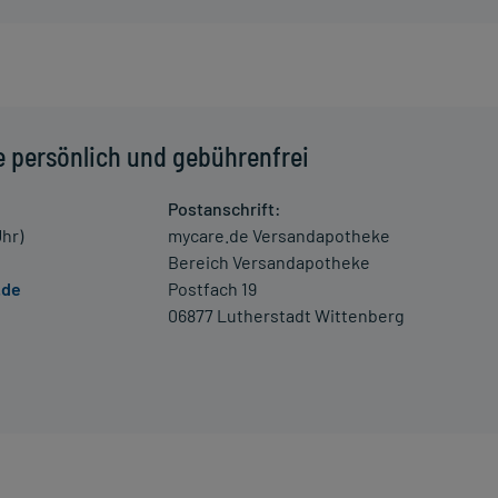
ht) und Erwachsene
e persönlich und gebührenfrei
 einem Arzt oder Apotheker überschritten werden.
Postanschrift:
Uhr)
mycare.de Versandapotheke
zneimittel mit Wasser oder Tee verdünnen.
Bereich Versandapotheke
.de
Postfach 19
06877 Lutherstadt Wittenberg
schwerde und/oder Dauer der Erkrankung und wird deshalb
er der Anwendung zeitlich nicht begrenzt, das Arzneimittel
u Aggression, Benommenheit, Bewusstseinsstörungen und
rdacht auf eine Überdosierung umgehend mit einem Arzt