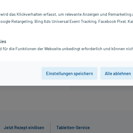
Information:
E
 wird das Klickverhalten erfasst, um relevante Anzeigen und Remarketing
Google Retargeting, Bing Ads Universal Event Tracking, Facebook Pixel, Ka
43,16 €
inkl. MwSt.
Gratis-Versand
innerhalb D.
kies
Grundpreis: 143,87 € / l
d für die Funktionen der Webseite unbedingt erforderlich und können nich
Jetzt R
Einstellungen speichern
Alle ablehnen
Jetzt Rezept einlösen
Tabletten-Service