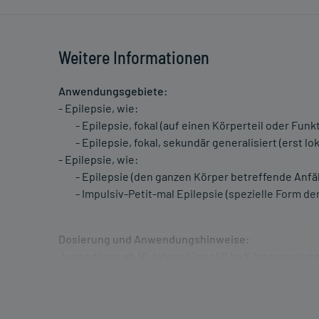
Weitere Informationen
Anwendungsgebiete:
- Epilepsie, wie:
- Epilepsie, fokal (auf einen Körperteil oder Funkt
- Epilepsie, fokal, sekundär generalisiert (erst lo
- Epilepsie, wie:
- Epilepsie (den ganzen Körper betreffende Anfäl
- Impulsiv-Petit-mal Epilepsie (spezielle Form der
Dosierung und Anwendungshinweise:
Jugendliche ab 16 Jahren (über 50 kg Körpergewich
5 ml
2-mal täglich
morgens und abends, unabhängig von der Mahlzeit