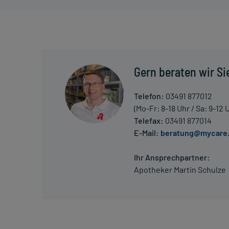
Jugendliche ab 12 Jahren (über 50 kg Körpergewic
5 ml
2-mal täglich
morgens und abends, unabhängig von der Mahlzeit
Gern beraten wir Si
Die Gesamtdosis sollte nicht ohne Rücksprache mit
Telefon:
03491 877012
Art der Anwendung?
(Mo-Fr: 8-18 Uhr / Sa: 9-12 
Nehmen Sie das Arzneimittel ein. Sie können das Ar
Telefax:
03491 877014
E-Mail:
beratung@mycare
Dauer der Anwendung?
Die Anwendungsdauer richtet sich nach Art der Be
Ihr Ansprechpartner:
nur von Ihrem Arzt bestimmt. Prinzipiell ist die Dau
Apotheker Martin Schulze
kann daher längerfristig angewendet werden.
Überdosierung?
Bei einer Überdosierung kann es unter anderem z
Atemstörungen kommen. Setzen Sie sich bei dem Ve