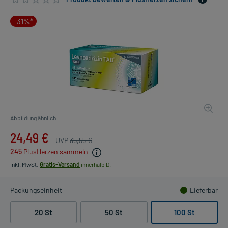
-31%*
Abbildung ähnlich
24,49 €
UVP
35,55 €
245
PlusHerzen sammeln
inkl. MwSt.
Gratis-Versand
innerhalb D.
Packungseinheit
Lieferbar
20 St
50 St
100 St