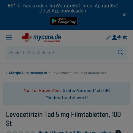
5€*
für Neukunden: Im Web ab 55€ | In der App ab 35€.
Jetzt App downloaden
Allergie & Heuschnupfen
/
Levocetirizin Tad 5 mg Filmtabletten
Nur für kurze Zeit:
Gratis-Versand* ab 19€
Mindestbestellwert!
Levocetirizin Tad 5 mg Filmtabletten, 100
St
Produkt bewerten & PlusHerzen sichern