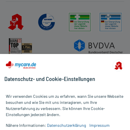
Anwendung bei einer Gegenanzeige in sich birgt.
Kundenbewertungen
AGB
Nebenwirkungen:
Impressum
Welche unerwünschten Wirkungen können auftreten?
Datenschutz
Jugendliche ab 12 Jahren und Erwachsene
Cookie-Einstellungen
- Kopfschmerzen
- Schläfrigkeit
Rückgabe/Widerruf
- Mundtrockenheit
Barrierefreiheitserklärung
- Müdigkeit
- Abgeschlagenheit
- Bauchschmerzen
Datenschutz- und Cookie-Einstellungen
Kinder und Jugendliche
- Durchfälle
Wir verwenden Cookies um zu erfahren, wann Sie unsere Webseite
- Erbrechen
besuchen und wie Sie mit uns interagieren, um Ihre
- Verstopfung
Nutzererfahrung zu verbessern. Sie können Ihre Cookie-
- Schläfrigkeit
Alle Preise gelten inkl. MwSt., ggf. zzgl. Versandkosten
Einstellungen jederzeit ändern.
- Ein- und Durchschlafstörung
Informationen auf dieser Website werden ausschließlich für
- Kopfschmerzen
informative Zwecke zur Verfügung gestellt. Sie ersetzen keinesfalls
Nähere Informationen:
Datenschutzerklärung
Impressum
die Untersuchung und Behandlung durch einen Arzt. Bitte