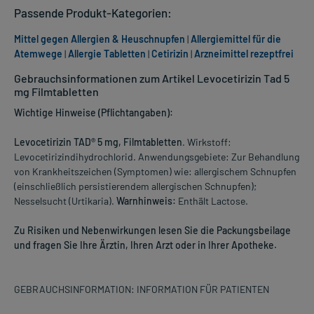
Passende Produkt-Kategorien:
Mittel gegen Allergien & Heuschnupfen
|
Allergiemittel für die
Atemwege
|
Allergie Tabletten
|
Cetirizin
|
Arzneimittel rezeptfrei
Gebrauchsinformationen zum Artikel Levocetirizin Tad 5
mg Filmtabletten
Wichtige Hinweise (Pflichtangaben):
Levocetirizin TAD® 5 mg, Filmtabletten
. Wirkstoff:
Levocetirizindihydrochlorid. Anwendungsgebiete: Zur Behandlung
von Krankheitszeichen (Symptomen) wie: allergischem Schnupfen
(einschließlich persistierendem allergischen Schnupfen);
Nesselsucht (Urtikaria).
Warnhinweis:
Enthält Lactose.
Zu Risiken und Nebenwirkungen lesen Sie die Packungsbeilage
und fragen Sie Ihre Ärztin, Ihren Arzt oder in Ihrer Apotheke.
GEBRAUCHSINFORMATION: INFORMATION FÜR PATIENTEN