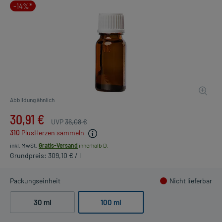
-14%*
Abbildung ähnlich
30,91 €
UVP
36,08 €
310
PlusHerzen sammeln
inkl. MwSt.
Gratis-Versand
innerhalb D.
Grundpreis: 309,10 € / l
Packungseinheit
Nicht lieferbar
30 ml
100 ml