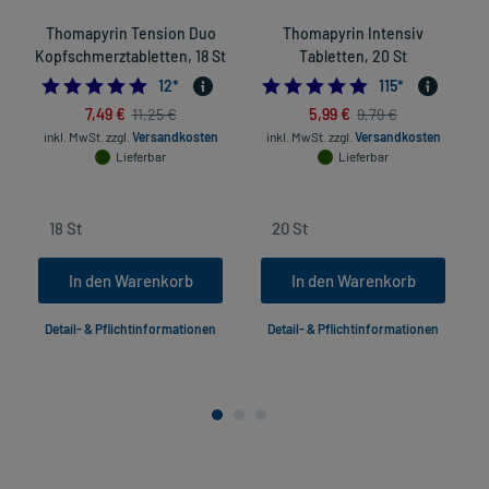
Thomapyrin Tension Duo
Thomapyrin Intensiv
Kopfschmerztabletten, 18 St
Tabletten, 20 St
4.916666666666667
4.9130434782608
12
*
115
*
7,49 €
5,99 €
11,25 €
9,79 €
inkl. MwSt.
zzgl.
Versandkosten
inkl. MwSt.
zzgl.
Versandkosten
Lieferbar
Lieferbar
In den Warenkorb
In den Warenkorb
Detail- & Pflichtinformationen
Detail- & Pflichtinformationen