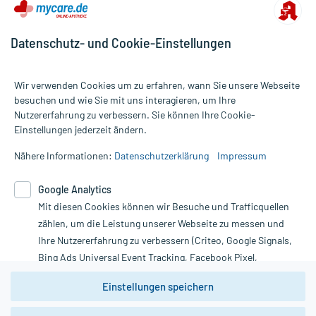
Datenschutz- und Cookie-Einstellungen
Wir verwenden Cookies um zu erfahren, wann Sie unsere Webseite
besuchen und wie Sie mit uns interagieren, um Ihre
Nutzererfahrung zu verbessern. Sie können Ihre Cookie-
Alle Preise gelten inkl. MwSt., ggf. zzgl. Versandkosten
Einstellungen jederzeit ändern.
Informationen auf dieser Website werden ausschließlich für
informative Zwecke zur Verfügung gestellt. Sie ersetzen keinesfalls
Nähere Informationen:
Datenschutzerklärung
Impressum
die Untersuchung und Behandlung durch einen Arzt. Bitte
beachten Sie, dass hierdurch weder Diagnosen gestellt noch
Google Analytics
Therapien eingeleitet werden können. | Diese Webseite benutzt
Mit diesen Cookies können wir Besuche und Trafficquellen
Google Analytics. Lesen Sie bitte dazu die wichtigen Hinweise in
unserer Datenschutzerklärung. Für den Widerruf einer Bestellung
zählen, um die Leistung unserer Webseite zu messen und
nutzen Sie das Formular:
Ihre Nutzererfahrung zu verbessern (Criteo, Google Signals,
Bing Ads Universal Event Tracking, Facebook Pixel,
Vertrag widerrufen
Youtube-Social Plugin).
Einstellungen speichern
Wir weisen darauf hin, dass die
Datenschutzbestimmungen von
Google Analytics
nicht