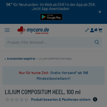
5€*
für Neukunden: Im Web ab 55€ | In der App ab 35€.
Jetzt App downloaden
Arzneimittel rezeptfrei
/
LILIUM COMPOSITUM HEEL
Nur für kurze Zeit:
Gratis-Versand* ab 19€
Mindestbestellwert!
LILIUM COMPOSITUM HEEL, 100 ml
Produkt bewerten & PlusHerzen sichern