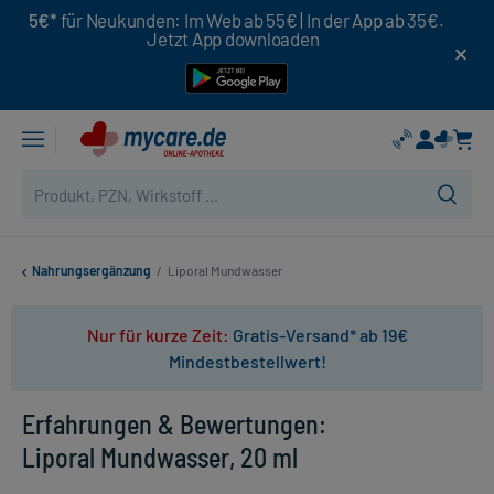
5€*
für Neukunden: Im Web ab 55€ | In der App ab 35€.
Jetzt App downloaden
Nahrungsergänzung
/
Liporal Mundwasser
Nur für kurze Zeit:
Gratis-Versand* ab 19€
Mindestbestellwert!
Erfahrungen & Bewertungen:
Liporal Mundwasser, 20 ml