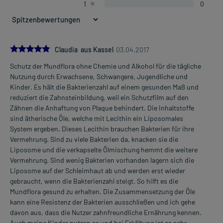
1
0
5.0
Claudia aus Kassel
03.04.2017
Schutz der Mundflora ohne Chemie und Alkohol für die tägliche
Nutzung durch Erwachsene, Schwangere, Jugendliche und
Kinder. Es hält die Bakterienzahl auf einem gesunden Maß und
reduziert die Zahnsteinbildung, weil ein Schutzfilm auf den
Zähnen die Anhaftung von Plaque behindert. Die Inhaltstoffe
sind ätherische Öle, welche mit Lecithin ein Liposomales
System ergeben. Dieses Lecithin brauchen Bakterien für ihre
Vermehrung. Sind zu viele Bakterien da, knacken sie die
Liposome und die verkapselte Ölmischung hemmt die weitere
Vermehrung. Sind wenig Bakterien vorhanden lagern sich die
Liposome auf der Schleimhaut ab und werden erst wieder
gebraucht, wenn die Bakterienzahl steigt. So hilft es die
Mundflora gesund zu erhalten. Die Zusammensetzung der Öle
kann eine Resistenz der Bakterien ausschließen und ich gehe
davon aus, dass die Nutzer zahnfreundliche Ernährung kennen.
Auch meine Kinder nutzen es und bei Erkältung ist es sehr