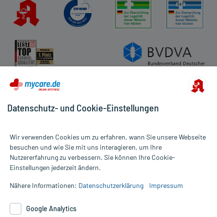
Datenschutz- und Cookie-Einstellungen
Wir verwenden Cookies um zu erfahren, wann Sie unsere Webseite
besuchen und wie Sie mit uns interagieren, um Ihre
Nutzererfahrung zu verbessern. Sie können Ihre Cookie-
Alle Preise gelten inkl. MwSt., ggf. zzgl. Versandkosten
Einstellungen jederzeit ändern.
Informationen auf dieser Website werden ausschließlich für
informative Zwecke zur Verfügung gestellt. Sie ersetzen keinesfalls
Nähere Informationen:
Datenschutzerklärung
Impressum
die Untersuchung und Behandlung durch einen Arzt. Bitte
beachten Sie, dass hierdurch weder Diagnosen gestellt noch
Google Analytics
Therapien eingeleitet werden können. | Diese Webseite benutzt