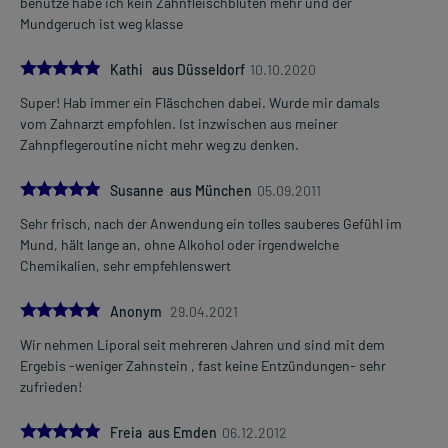
benutze habe ich kein Zahnfleischbluten mehr und der
Mundgeruch ist weg klasse
5.0
Kathi aus Düsseldorf
10.10.2020
Super! Hab immer ein Fläschchen dabei. Wurde mir damals
vom Zahnarzt empfohlen. Ist inzwischen aus meiner
Zahnpflegeroutine nicht mehr weg zu denken.
5.0
Susanne aus München
05.09.2011
Sehr frisch, nach der Anwendung ein tolles sauberes Gefühl im
Mund, hält lange an, ohne Alkohol oder irgendwelche
Chemikalien, sehr empfehlenswert
5.0
Anonym
29.04.2021
Wir nehmen Liporal seit mehreren Jahren und sind mit dem
Ergebis -weniger Zahnstein , fast keine Entzündungen- sehr
zufrieden!
5.0
Freia aus Emden
06.12.2012