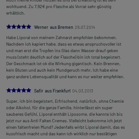
wohltuend. Zu 7,92€ pro Flasche als Vorrat sehr günstig
erhältlich.
5.0
Werner aus Bremen
29.07.2014
Habe Liporal von meinem Zahnarzt empfohlen bekommen.
Nachdem ich kapiert habe, dass es etwas anspruchsvoller ist
und man erst die Tropfen ins Glas dann Wasser drauf geben
muss (steht deutlich auf der Flasche) bin ich total begeistert.
Der Geschmack ist ok die Wirkung gigantisch. Kein Brennen,
kein Bluten und auch kein Mundgeruch mehr. Ich habe eine
ganz andere Lebensqualität und kann es nur weiter empfehlen.
5.0
Safir aus Frankfurt
04.03.2013
Super, ich bin begeistert. Erfrischend, natürlich, ohne Chemie
oder Alkohol, für die ganze Familie, hinterlässt ein super
sauberes Gefühl. Liporal enthält Liposome, die kannte ich bis
jetzt nur aus Anti Falten Cremes. Vielleicht bekomme ich jetzt
einen faltenfreien Mund? Jedenfalls wirbt Liporal damit, das es
kussfrisch macht und das kann ich wirklich nur bestätigen