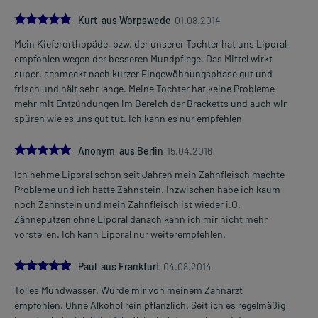
5.0
Kurt aus Worpswede
01.08.2014
Mein Kieferorthopäde, bzw. der unserer Tochter hat uns Liporal
empfohlen wegen der besseren Mundpflege. Das Mittel wirkt
super, schmeckt nach kurzer Eingewöhnungsphase gut und
frisch und hält sehr lange. Meine Tochter hat keine Probleme
mehr mit Entzündungen im Bereich der Bracketts und auch wir
spüren wie es uns gut tut. Ich kann es nur empfehlen
5.0
Anonym aus Berlin
15.04.2016
Ich nehme Liporal schon seit Jahren mein Zahnfleisch machte
Probleme und ich hatte Zahnstein. Inzwischen habe ich kaum
noch Zahnstein und mein Zahnfleisch ist wieder i.O.
Zähneputzen ohne Liporal danach kann ich mir nicht mehr
vorstellen. Ich kann Liporal nur weiterempfehlen.
5.0
Paul aus Frankfurt
04.08.2014
Tolles Mundwasser. Wurde mir von meinem Zahnarzt
empfohlen. Ohne Alkohol rein pflanzlich. Seit ich es regelmäßig