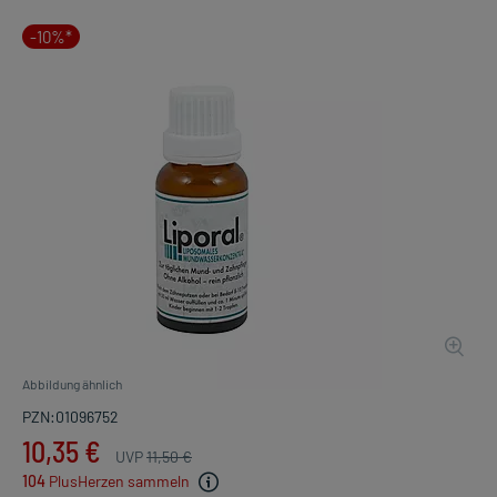
-10%*
Abbildung ähnlich
PZN:01096752
10,35 €
UVP
11,50 €
104
PlusHerzen sammeln