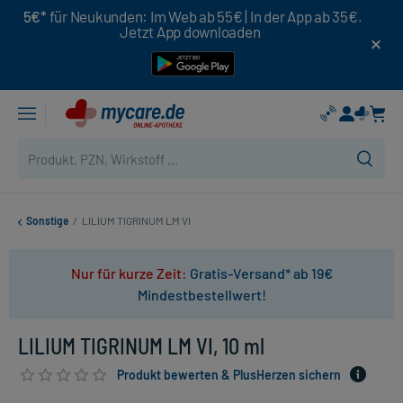
5€*
für Neukunden: Im Web ab 55€ | In der App ab 35€.
Jetzt App downloaden
Sonstige
/
LILIUM TIGRINUM LM VI
Nur für kurze Zeit:
Gratis-Versand* ab 19€
Mindestbestellwert!
LILIUM TIGRINUM LM VI, 10 ml
Produkt bewerten & PlusHerzen sichern