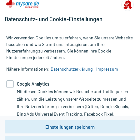
Datenschutz- und Cookie-Einstellungen
Wir verwenden Cookies um zu erfahren, wann Sie unsere Webseite
besuchen und wie Sie mit uns interagieren, um Ihre
Nutzererfahrung zu verbessern. Sie können Ihre Cookie-
Alle Preise gelten inkl. MwSt., ggf. zzgl. Versandkosten
Einstellungen jederzeit ändern.
Informationen auf dieser Website werden ausschließlich für
informative Zwecke zur Verfügung gestellt. Sie ersetzen keinesfalls
Nähere Informationen:
Datenschutzerklärung
Impressum
die Untersuchung und Behandlung durch einen Arzt. Bitte
beachten Sie, dass hierdurch weder Diagnosen gestellt noch
Google Analytics
Therapien eingeleitet werden können. | Diese Webseite benutzt
Mit diesen Cookies können wir Besuche und Trafficquellen
Google Analytics. Lesen Sie bitte dazu die wichtigen Hinweise in
unserer Datenschutzerklärung. Für den Widerruf einer Bestellung
zählen, um die Leistung unserer Webseite zu messen und
nutzen Sie das Formular:
Ihre Nutzererfahrung zu verbessern (Criteo, Google Signals,
Bing Ads Universal Event Tracking, Facebook Pixel,
Vertrag widerrufen
Youtube-Social Plugin).
Einstellungen speichern
Wir weisen darauf hin, dass die
Datenschutzbestimmungen von
Google Analytics
nicht