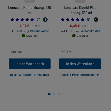
Lenscare Kombilösung, 380
Lenscare Kombi Plus
ml
Lösung, 380 ml
5.0
5.0
3
*
5
*
4,87 €
6,45 €
5,99 €
7,99 €
inkl. MwSt.
zzgl.
Versandkosten
inkl. MwSt.
zzgl.
Versandkosten
Lieferbar
Lieferbar
In den Warenkorb
In den Warenkorb
Detail- & Pflichtinformationen
Detail- & Pflichtinformationen