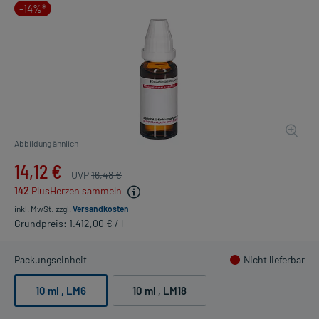
-14%*
Abbildung ähnlich
14,12 €
UVP
16,48 €
142
PlusHerzen sammeln
inkl. MwSt.
zzgl.
Versandkosten
Grundpreis: 1.412,00 € / l
Packungseinheit
Nicht lieferbar
10 ml
, LM6
10 ml
, LM18