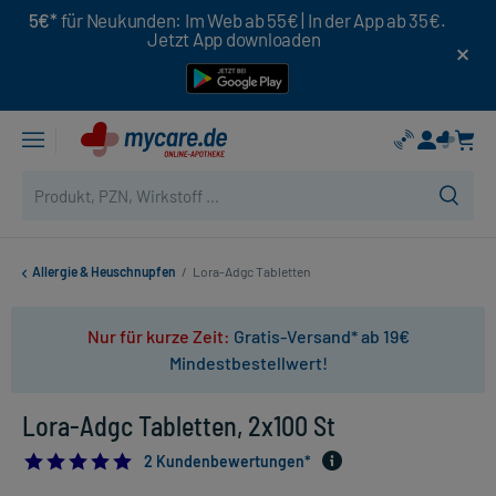
5€*
für Neukunden: Im Web ab 55€ | In der App ab 35€.
Jetzt App downloaden
Allergie & Heuschnupfen
/
Lora-Adgc Tabletten
Nur für kurze Zeit:
Gratis-Versand* ab 19€
Mindestbestellwert!
Lora-Adgc Tabletten, 2x100 St
5.0
2 Kundenbewertungen*