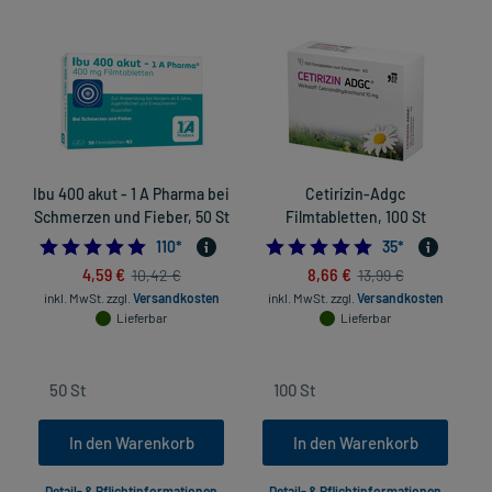
Ibu 400 akut - 1 A Pharma bei
Cetirizin-Adgc
Schmerzen und Fieber, 50 St
Filmtabletten, 100 St
4.872727272727273
4.7714285714285
110
*
35
*
4,59 €
8,66 €
10,42 €
13,99 €
inkl. MwSt.
zzgl.
Versandkosten
inkl. MwSt.
zzgl.
Versandkosten
Lieferbar
Lieferbar
In den Warenkorb
In den Warenkorb
Detail- & Pflichtinformationen
Detail- & Pflichtinformationen