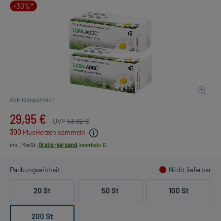
-30%*
Abbildung ähnlich
29,95 €
UVP
43,32 €
300
PlusHerzen sammeln
inkl. MwSt.
Gratis-Versand
innerhalb D.
Packungseinheit
Nicht lieferbar
20 St
50 St
100 St
200 St