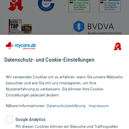
Datenschutz- und Cookie-Einstellungen
Wir verwenden Cookies um zu erfahren, wann Sie unsere Webseite
besuchen und wie Sie mit uns interagieren, um Ihre
Nutzererfahrung zu verbessern. Sie können Ihre Cookie-
Alle Preise gelten inkl. MwSt., ggf. zzgl. Versandkosten
Einstellungen jederzeit ändern.
Informationen auf dieser Website werden ausschließlich für
informative Zwecke zur Verfügung gestellt. Sie ersetzen keinesfalls
Nähere Informationen:
Datenschutzerklärung
Impressum
die Untersuchung und Behandlung durch einen Arzt. Bitte
beachten Sie, dass hierdurch weder Diagnosen gestellt noch
Google Analytics
Therapien eingeleitet werden können. | Diese Webseite benutzt
Mit diesen Cookies können wir Besuche und Trafficquellen
Google Analytics. Lesen Sie bitte dazu die wichtigen Hinweise in