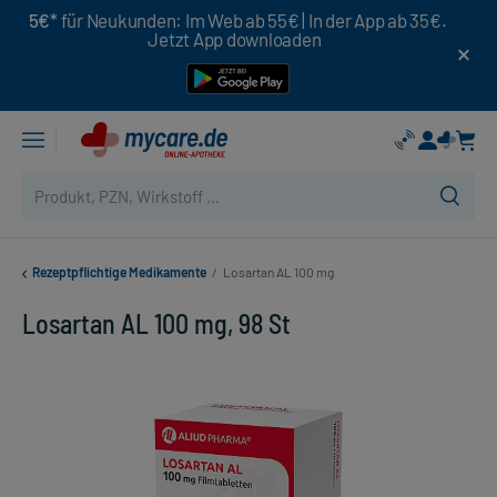
5€*
für Neukunden: Im Web ab 55€ | In der App ab 35€.
Jetzt App downloaden
Rezeptpflichtige Medikamente
/
Losartan AL 100 mg
Losartan AL 100 mg, 98 St