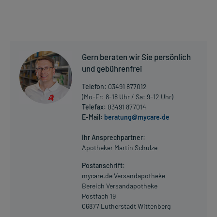
- Herzschwäche
- Vorbeugung gegen einen Schlaganfall, wenn bereits ein erhöhtes
Risiko vorliegt
- Nierenkomplikationen bei Diabetes mellitus (Zuckerkrankheit),
bei bestehendem Bluthochdruck
Gern beraten wir Sie persönlich
- Nierenerkrankung mit Bluthochdruck und Typ-2-Diabetes mit
Eiweißausscheidung > 0,5g/d
und gebührenfrei
Telefon:
03491 877012
Dosierung und Anwendungshinweise:
(Mo-Fr: 8-18 Uhr / Sa: 9-12 Uhr)
Kinder und Jugendliche von 6-18 Jahren (über 50 kg
Telefax:
03491 877014
Körpergewicht)
E-Mail:
beratung@mycare.de
Mehr anzeigen
1 Tablette
1-mal täglich
Ihr Ansprechpartner:
morgens, unabhängig von der Mahlzeit
Apotheker Martin Schulze
Postanschrift:
Erwachsene
mycare.de Versandapotheke
1 Tablette
Bereich Versandapotheke
1-mal täglich
Postfach 19
morgens, unabhängig von der Mahlzeit
06877 Lutherstadt Wittenberg