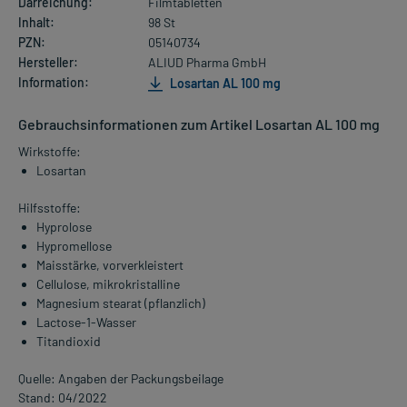
Darreichung:
Filmtabletten
Inhalt:
98 St
PZN:
05140734
Hersteller:
ALIUD Pharma GmbH
Information:
Losartan AL 100 mg
Gebrauchsinformationen zum Artikel Losartan AL 100 mg
Wirkstoffe:
Losartan
Hilfsstoffe:
Hyprolose
Hypromellose
Maisstärke, vorverkleistert
Cellulose, mikrokristalline
Magnesium stearat (pflanzlich)
Lactose-1-Wasser
Titandioxid
Quelle: Angaben der Packungsbeilage
Stand: 04/2022