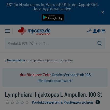
5€*
für Neukunden: Im Web ab 55€ | In der App ab 35€.
Jetzt App downloaden
Homöopathie
/
Lymphdiaral Injektopas L Ampullen
Nur für kurze Zeit:
Gratis-Versand* ab 19€
Mindestbestellwert!
Lymphdiaral Injektopas L Ampullen, 100 St
Produkt bewerten & PlusHerzen sichern