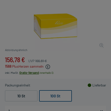
Abbildung ähnlich
156,78 €
UVP
166,81 €
1568
PlusHerzen sammeln
inkl. MwSt.
Gratis-Versand
innerhalb D.
Packungseinheit
Lieferbar
10 St
100 St