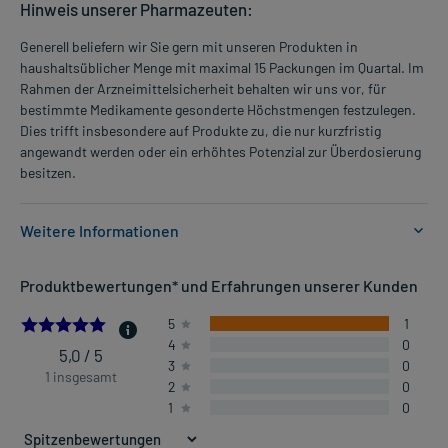
Hinweis unserer Pharmazeuten:
Generell beliefern wir Sie gern mit unseren Produkten in
haushaltsüblicher Menge mit maximal 15 Packungen im Quartal. Im
Rahmen der Arzneimittelsicherheit behalten wir uns vor, für
bestimmte Medikamente gesonderte Höchstmengen festzulegen.
Dies trifft insbesondere auf Produkte zu, die nur kurzfristig
angewandt werden oder ein erhöhtes Potenzial zur Überdosierung
besitzen.
Weitere Informationen
Anwendungsgebiete:
Produktbewertungen* und Erfahrungen unserer Kunden
- Verstopfung, wenn sie chronisch ist
5.0
5
1
4
0
Dosierung und Anwendungshinweise:
5,0 / 5
3
0
Jugendliche ab 12 Jahren und Erwachsene
1 insgesamt
2
0
1 Beutel
1
0
1-3 mal täglich
unabhängig von der Mahlzeit