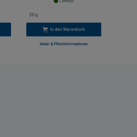
Lieferbar
In den Warenkorb
Detail- & Pflichtinformationen
Deta