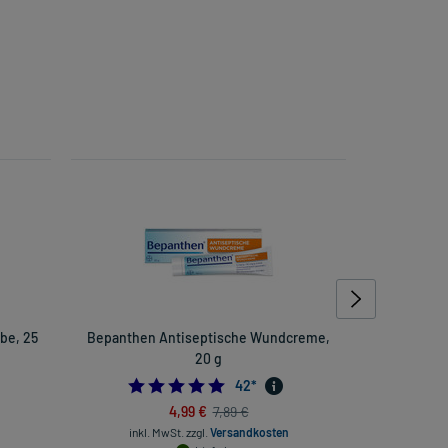
be, 25
Bepanthen Antiseptische Wundcreme,
Schla
20 g
538461538
4.880952380952381
42
*
4,99 €
7,89 €
inkl
inkl. MwSt.
zzgl.
Versandkosten