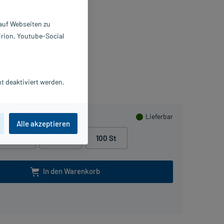
 St
 auf Webseiten zu
8084428
irion, Youtube-Social
entiva Pharma GmbH
Beipackzettel als PDF
Herzen sammeln
t deaktiviert werden.
Lieferbar
Alle akzeptieren
30 St
50 St
100 St
In den Warenkorb