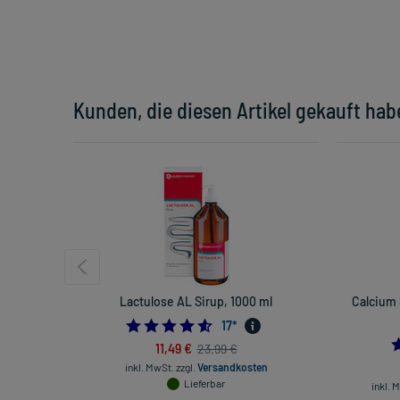
Kunden, die diesen Artikel gekauft hab
Lactulose AL Sirup, 1000 ml
Calcium 
4.529411764705882
17
*
11,49 €
23,99 €
inkl. MwSt.
zzgl.
Versandkosten
Lieferbar
inkl. 