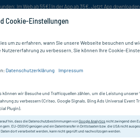
unden: Im Web ab 55€ | In der App ab 35€. Jetzt App downloade
d Cookie-Einstellungen
es um zu erfahren, wann Sie unsere Webseite besuchen und wie
e Nutzererfahrung zu verbessern. Sie können Ihre Cookie-Einste
nlösen
Rezeptur
Aktion %
en:
Datenschutzerklärung
Impressum
/
Macrogol Adgc plus Elektrolyte Pulver
s können wir Besuche und Trafficquellen zählen, um die Leistung unsere
Nur für kurze Zeit:
Gratis-Versand* ab 19€ Mindestbestellwert!
fahrung zu verbessern (Criteo, Google Signals, Bing Ads Universal Event 
ial Plugin).
e Pulver, 20 St
Zentiva
arauf hin, dass die Datenschutzbestimmungen von
Google Analytics
nicht zwingend den E
n gem. EU-DSGVO genügen und ein Datentransfer in Drittstaaten bzw. die USA nicht ausg
 Daten dort verarbeitet werden, kann nicht geprüft und nachvollzogen werden.
Pulver zur Herstellung einer Lösu
Jugendliche ab 12 Jahren und Erw