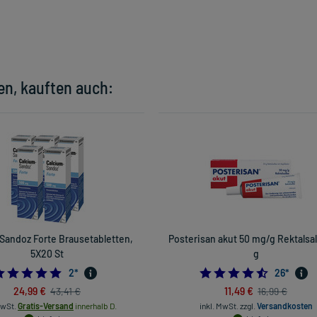
en, kauften auch:
Sandoz Forte Brausetabletten,
Posterisan akut 50 mg/g Rektalsal
5X20 St
g
5.0
4.538461
2
*
26
*
24,99 €
11,49 €
43,41 €
16,99 €
MwSt.
Gratis-Versand
innerhalb D.
inkl. MwSt.
zzgl.
Versandkosten