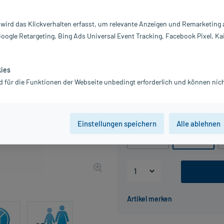
Inhalt:
20
 wird das Klickverhalten erfasst, um relevante Anzeigen und Remarketing
PZN:
1
Google Retargeting, Bing Ads Universal Event Tracking, Facebook Pixel, Ka
Hersteller:
Z
Information:
6,24 €
kies
UVP
7,28 €
63
Plus
d für die Funktionen der Webseite unbedingt erforderlich und können nich
inkl. MwSt.
zzgl.
Versandkosten
Packungseinheit
Einstellungen speichern
Alle ablehnen
10 St
20 St