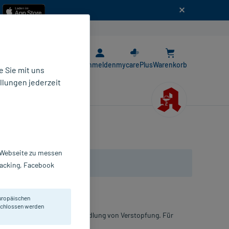
n
E-Rezept App
Anmelden
mycarePlus
Warenkorb
 Sie mit uns
llungen jederzeit
r Webseite zu messen
Tracking, Facebook
uropäischen
eschlossen werden
ng zum Einnehmen. Zur Behandlung von Verstopfung. Für
achsene.