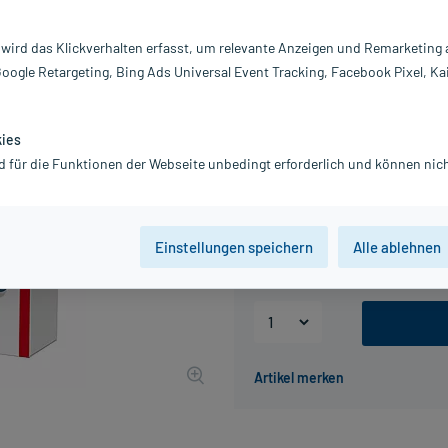
Inhalt:
10
PZN:
0
 wird das Klickverhalten erfasst, um relevante Anzeigen und Remarketing
Hersteller:
A
Google Retargeting, Bing Ads Universal Event Tracking, Facebook Pixel, Ka
Information:
5,44 €
UVP
7,34 €
55
Plus
kies
inkl. MwSt.
zzgl.
Versandkosten
d für die Funktionen der Webseite unbedingt erforderlich und können nich
Packungseinheit
Einstellungen speichern
Alle ablehnen
10 St
20 St