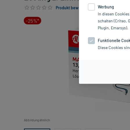
Werbung
Produkt bewerten & PlusHerzen sichern
In diesen Cookies
-25%*
schalten (Criteo, 
Plugin, Emarsys).
Funktionelle Coo
Diese Cookies sin
Abbildung ähnlich