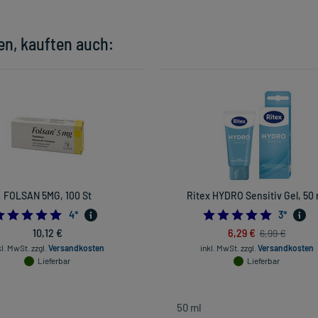
en, kauften auch:
FOLSAN 5MG, 100 St
Ritex HYDRO Sensitiv Gel, 50 
5.0
5.0
4
*
3
*
10,12 €
6,29 €
6,99 €
kl. MwSt.
zzgl.
Versandkosten
inkl. MwSt.
zzgl.
Versandkosten
Lieferbar
Lieferbar