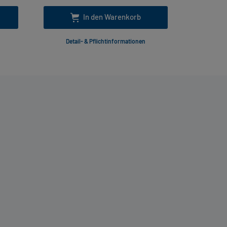
In den Warenkorb
Detail- & Pflichtinformationen
Deta