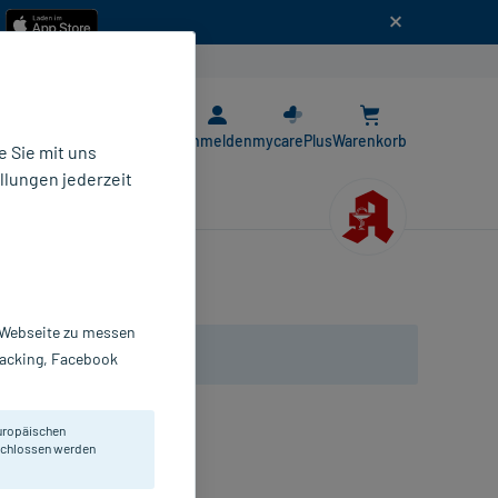
n
E-Rezept App
Anmelden
mycarePlus
Warenkorb
 Sie mit uns
llungen jederzeit
r Webseite zu messen
Tracking, Facebook
uropäischen
eschlossen werden
hronischen Verstopfung.