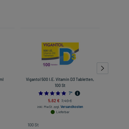
ml
Vigantol 500 I.E. Vitamin D3 Tabletten,
K
100 St
5.0
7
*
5,62 €
7,49 €
inkl. Mw
inkl. MwSt.
zzgl.
Versandkosten
Lieferbar