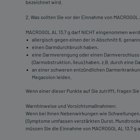
bezeichnet wird.
2. Was sollten Sie vor der Einnahme von MACROGOL 
MACROGOL AL 13,7 g darf NICHT eingenommen werd
allergisch gegen einen der in Abschnitt 6. genann
einen Darmdurchbruch haben,
eine Darmverengung oder einen Darmverschluss
(Darmobstruktion, Ileus) haben, z.B. durch eine 
an einer schweren entzündlichen Darmerkrankung
Megacolon leiden.
Wenn einer dieser Punkte auf Sie zutrifft, fragen Si
Warnhinweise und Vorsichtsmaßnahmen:
Wenn bei Ihnen Nebenwirkungen wie Schwellungen, 
(Symptome umfassen verstärkten Durst, Mundtrocke
müssen Sie die Einnahme von MACROGOL AL 13,7 g ab