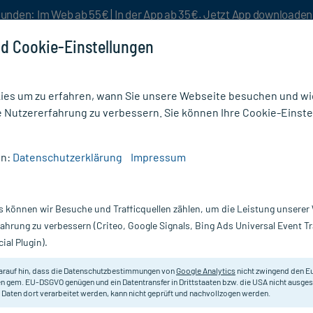
unden: Im Web ab 55€ | In der App ab 35€. Jetzt App downloade
d Cookie-Einstellungen
es um zu erfahren, wann Sie unsere Webseite besuchen und wie
e Nutzererfahrung zu verbessern. Sie können Ihre Cookie-Einste
nlösen
Rezeptur
Aktion %
en:
Datenschutzerklärung
Impressum
/
Macrogol AL Pulver zur Herstellung einer Lösung z. Einnehmen
s können wir Besuche und Trafficquellen zählen, um die Leistung unsere
Nur für kurze Zeit:
Gratis-Versand* ab 19€ Mindestbestellwert!
fahrung zu verbessern (Criteo, Google Signals, Bing Ads Universal Event 
ial Plugin).
ellung einer
ALIUD PHARMA
arauf hin, dass die Datenschutzbestimmungen von
Google Analytics
nicht zwingend den E
n gem. EU-DSGVO genügen und ein Datentransfer in Drittstaaten bzw. die USA nicht ausg
 Daten dort verarbeitet werden, kann nicht geprüft und nachvollzogen werden.
Abführmittel zur Behandlung der c