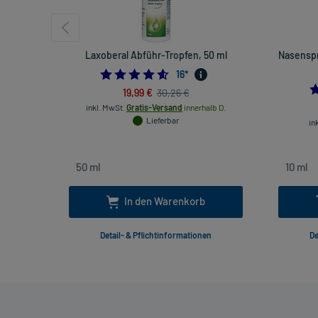
Laxoberal Abführ-Tropfen, 50 ml
Nasenspr
4.5625
16
*
19,99 €
30,26 €
inkl. MwSt.
Gratis-Versand
innerhalb D.
Lieferbar
in
In den Warenkorb
Detail- & Pflichtinformationen
De