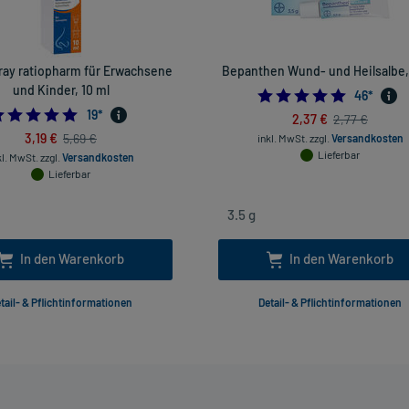
ay ratiopharm für Erwachsene
Bepanthen Wund- und Heilsalbe, 
und Kinder, 10 ml
5.0
46
*
4.947368421052632
19
*
2,37 €
2,77 €
3,19 €
5,69 €
inkl. MwSt.
zzgl.
Versandkosten
Lieferbar
kl. MwSt.
zzgl.
Versandkosten
Lieferbar
In den Warenkorb
In den Warenkorb
tail- & Pflichtinformationen
Detail- & Pflichtinformationen