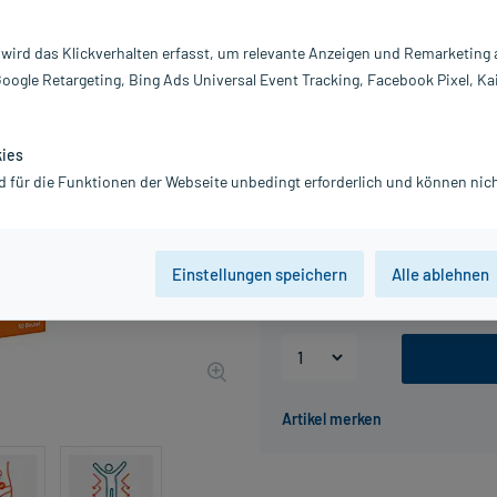
Inhalt:
10
PZN:
06
 wird das Klickverhalten erfasst, um relevante Anzeigen und Remarketing
Hersteller:
r
Google Retargeting, Bing Ads Universal Event Tracking, Facebook Pixel, Ka
Information:
29,99 €
UVP
68,98 €
300
kies
inkl. MwSt.
Gratis-Versand
innerhalb D.
d für die Funktionen der Webseite unbedingt erforderlich und können nich
Packungseinheit
Einstellungen speichern
Alle ablehnen
10 St
30 St