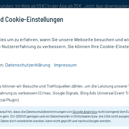
unden: Im Web ab 55€ | In der App ab 35€. Jetzt App downloade
d Cookie-Einstellungen
es um zu erfahren, wann Sie unsere Webseite besuchen und wie
e Nutzererfahrung zu verbessern. Sie können Ihre Cookie-Einste
nlösen
Rezeptur
Aktion %
en:
Datenschutzerklärung
Impressum
/
Macrogol-ratiopharm Balance Pulver
s können wir Besuche und Trafficquellen zählen, um die Leistung unsere
Nur für kurze Zeit:
Gratis-Versand* ab 19€ Mindestbestellwert!
fahrung zu verbessern (Criteo, Google Signals, Bing Ads Universal Event 
ial Plugin).
Pulver, 100 St
ratiopharm
arauf hin, dass die Datenschutzbestimmungen von
Google Analytics
nicht zwingend den E
n gem. EU-DSGVO genügen und ein Datentransfer in Drittstaaten bzw. die USA nicht ausg
 Daten dort verarbeitet werden, kann nicht geprüft und nachvollzogen werden.
Zur Behandlung von chronischer V