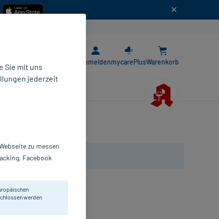
n
E-Rezept App
Anmelden
mycarePlus
Warenkorb
 Sie mit uns
llungen jederzeit
r Webseite zu messen
Tracking, Facebook
uropäischen
eschlossen werden
erstopfung.