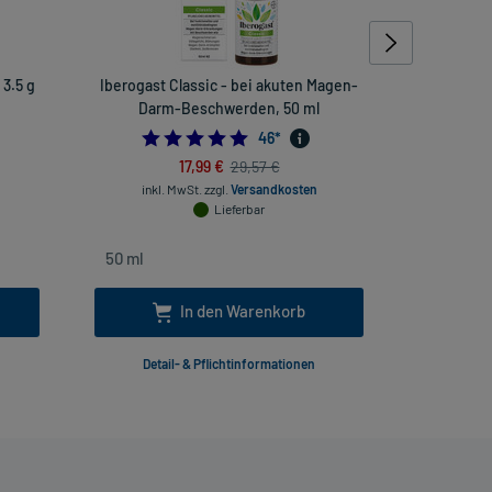
3.5 g
Iberogast Classic - bei akuten Magen-
Nas
Darm-Beschwerden, 50 ml
4.978260869565218
46
*
17,99 €
29,57 €
inkl
inkl. MwSt.
zzgl.
Versandkosten
Lieferbar
In den Warenkorb
Detail- & Pflichtinformationen
Deta