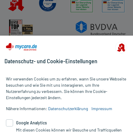
Datenschutz- und Cookie-Einstellungen
Wir verwenden Cookies um zu erfahren, wann Sie unsere Webseite
besuchen und wie Sie mit uns interagieren, um Ihre
Nutzererfahrung zu verbessern. Sie können Ihre Cookie-
Alle Preise gelten inkl. MwSt., ggf. zzgl. Versandkosten
Einstellungen jederzeit ändern.
Informationen auf dieser Website werden ausschließlich für
informative Zwecke zur Verfügung gestellt. Sie ersetzen keinesfalls
Nähere Informationen:
Datenschutzerklärung
Impressum
die Untersuchung und Behandlung durch einen Arzt. Bitte
beachten Sie, dass hierdurch weder Diagnosen gestellt noch
Google Analytics
Therapien eingeleitet werden können. | Diese Webseite benutzt
Mit diesen Cookies können wir Besuche und Trafficquellen
Google Analytics. Lesen Sie bitte dazu die wichtigen Hinweise in