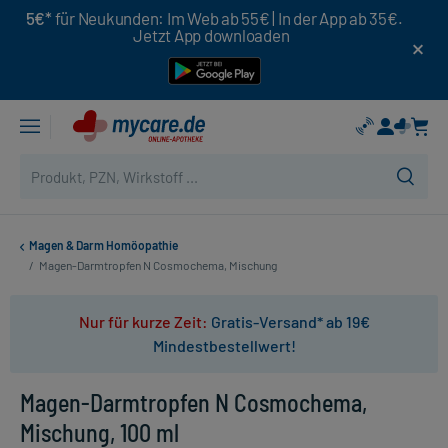
5€*
für Neukunden: Im Web ab 55€ | In der App ab 35€.
Jetzt App downloaden
Magen & Darm Homöopathie
/
Magen-Darmtropfen N Cosmochema, Mischung
Nur für kurze Zeit:
Gratis-Versand* ab 19€
Mindestbestellwert!
Magen-Darmtropfen N Cosmochema,
Mischung, 100 ml