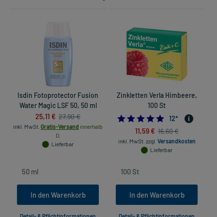
Isdin Fotoprotector Fusion
Zinkletten Verla Himbeere,
O
Water Magic LSF 50, 50 ml
100 St
25,11 €
27,90 €
4.8333333333333
12
*
inkl. MwSt.
Gratis-Versand
innerhalb
11,59 €
16,60 €
D.
inkl. MwSt.
zzgl.
Versandkosten
Lieferbar
Lieferbar
In den Warenkorb
In den Warenkorb
Detail- & Pflichtinformationen
Detail- & Pflichtinformationen