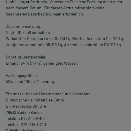
Umhüllung aufgedruckt. Verwenden Sie diese Packung nicht mehr
nach diesem Datum. Für dieses Arzneimittel sind keine
besonderen Lagerbedingungen erforderlich.
Zusammensetzung:
10 g (= 10,8 ml) enthalten:
Wirkstoffe: Gentiana lutea Dil. D3 1 g, Matricaria recutita Dil. D2 1 g,
Juniperus communis Dil. D3 1 g, Artemisia absinthium Dil. D3 1 g.
Sonstige Bestandteile:
Ethanol 94 % (m/m), gereinigtes Wasser.
Packungsgrößen:
50 ml und 100 ml Mischung.
Pharmazeutischer Unternehmer und Hersteller:
Biologische Heilmittel Heel GmbH
Dr.-Reckeweg-Str. 2-4
76532 Baden-Baden
Telefon: 07221 501-00
Telefax: 07221 501-210
E-Mail: info@heel.de