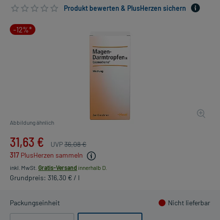
Produkt bewerten & PlusHerzen sichern
-12%*
Abbildung ähnlich
31,63 €
UVP
36,08 €
317
PlusHerzen sammeln
inkl. MwSt.
Gratis-Versand
innerhalb D.
Grundpreis: 316,30 € / l
Packungseinheit
Nicht lieferbar