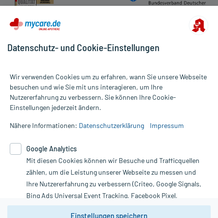
Apotheker.
Barrierefreiheitserklärung
Für die Information an dieser Stelle werden vor allem
Nebenwirkungen berücksichtigt, die bei mindestens einem von
Datenschutz- und Cookie-Einstellungen
1.000 behandelten Patienten auftreten.
Zusammensetzung:
Wir verwenden Cookies um zu erfahren, wann Sie unsere Webseite
besuchen und wie Sie mit uns interagieren, um Ihre
Hilfsstoff
Magnesium stearat
+
Nutzererfahrung zu verbessern. Sie können Ihre Cookie-
Alle Preise gelten inkl. MwSt., ggf. zzgl. Versandkosten
Hilfsstoff
Cellulose, mikrokristalline
+
Einstellungen jederzeit ändern.
Informationen auf dieser Website werden ausschließlich für
Hilfsstoff
Gelatine
+
informative Zwecke zur Verfügung gestellt. Sie ersetzen keinesfalls
Nähere Informationen:
Datenschutzerklärung
Impressum
Hilfsstoff
Natriumdodecylsulfat
+
die Untersuchung und Behandlung durch einen Arzt. Bitte
Hilfsstoff
Macrogol 6000
+
beachten Sie, dass hierdurch weder Diagnosen gestellt noch
Google Analytics
Hilfsstoff
Polyoxyethylen (40) monostearat
+
Therapien eingeleitet werden können. | Diese Webseite benutzt
Google Analytics. Lesen Sie bitte dazu die wichtigen Hinweise in
Mit diesen Cookies können wir Besuche und Trafficquellen
Wirkstoff
Magnesium-Ion
150,76 mg
unserer Datenschutzerklärung. Für den Widerruf einer Bestellung
Wirkstoff
Magnesiumoxid
250 mg
zählen, um die Leistung unserer Webseite zu messen und
nutzen Sie das Formular:
Ihre Nutzererfahrung zu verbessern (Criteo, Google Signals,
Wirkungsweise:
Bing Ads Universal Event Tracking, Facebook Pixel,
Wie wirkt der Inhaltsstoff des Arzneimittels?
Vertrag widerrufen
Youtube-Social Plugin).
Einstellungen speichern