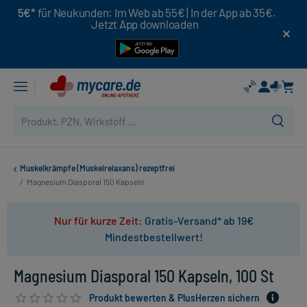
5€*
für Neukunden: Im Web ab 55€ | In der App ab 35€.
Jetzt App downloaden
Muskelkrämpfe (Muskelrelaxans) rezeptfrei
/
Magnesium Diasporal 150 Kapseln
Nur für kurze Zeit:
Gratis-Versand* ab 19€
Mindestbestellwert!
Magnesium Diasporal 150 Kapseln, 100 St
Produkt bewerten & PlusHerzen sichern