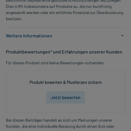
bestimmte Medikamente gesonderte Höchstmengen festzulegen.
Dies trifft insbesondere auf Produkte zu, die nur kurzfristig
angewandt werden oder ein erhöhtes Potenzial zur Überdosierung
besitzen.
Weitere Informationen
Anwendungsgebiete:
Produktbewertungen* und Erfahrungen unserer Kunden
- Neuromuskulären Störungen und Wadenkrämpfe durch
Magnesiummangel
Für dieses Produkt sind keine Bewertungen vorhanden
- Neuromuskuläre Störungen und Wadenkrämpfe durch
Magnesiummangel
Produkt bewerten & PlusHerzen sichern
Dosierung und Anwendungshinweise:
Erwachsene
Jetzt bewerten
1 Kapsel
2-mal täglich
morgens und abends, vor der Mahlzeit
Bei diesen Beiträgen handelt es sich um Meinungen unserer
Die Gesamtdosis sollte nicht ohne Rücksprache mit einem Arzt
Kunden, die eine individuelle Beratung durch einen Arzt oder
Mehr anzeigen