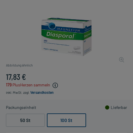
Abbildung ähnlich
17,83 €
179
PlusHerzen sammeln
inkl. MwSt.
zzgl.
Versandkosten
Packungseinheit
Lieferbar
50 St
100 St