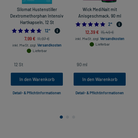
Silomat Hustenstiller
Wick MediNait mit
Dextromethorphan Intensiv
Anisgeschmack, 90 ml
Hartkapseln, 12 St
5.0
2
*
4.583333333333333
12
*
12,39 €
15,49 €
7,99 €
11,97 €
inkl. MwSt.
zzgl.
Versandkosten
Lieferbar
inkl. MwSt.
zzgl.
Versandkosten
Lieferbar
In den Warenkorb
In den Warenkorb
Detail- & Pflichtinformationen
Detail- & Pflichtinformationen