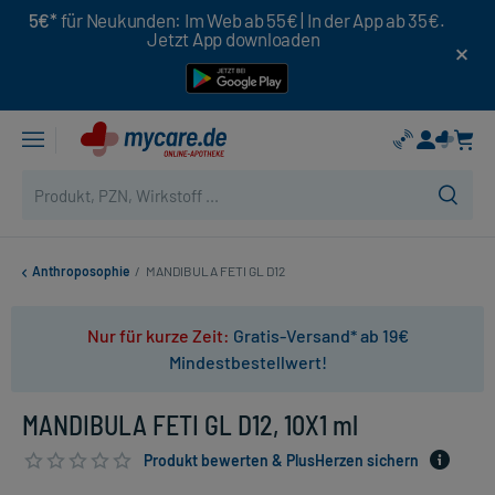
5€*
für Neukunden: Im Web ab 55€ | In der App ab 35€.
Jetzt App downloaden
Anthroposophie
/
MANDIBULA FETI GL D12
Nur für kurze Zeit:
Gratis-Versand* ab 19€
Mindestbestellwert!
MANDIBULA FETI GL D12, 10X1 ml
Produkt bewerten & PlusHerzen sichern