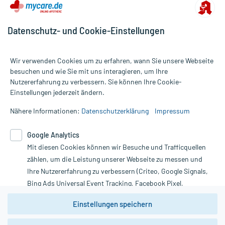
Datenschutz- und Cookie-Einstellungen
Wir verwenden Cookies um zu erfahren, wann Sie unsere Webseite
besuchen und wie Sie mit uns interagieren, um Ihre
Nutzererfahrung zu verbessern. Sie können Ihre Cookie-
Alle Preise gelten inkl. MwSt., ggf. zzgl. Versandkosten
Einstellungen jederzeit ändern.
Informationen auf dieser Website werden ausschließlich für
informative Zwecke zur Verfügung gestellt. Sie ersetzen keinesfalls
Nähere Informationen:
Datenschutzerklärung
Impressum
die Untersuchung und Behandlung durch einen Arzt. Bitte
beachten Sie, dass hierdurch weder Diagnosen gestellt noch
Google Analytics
Therapien eingeleitet werden können. | Diese Webseite benutzt
Mit diesen Cookies können wir Besuche und Trafficquellen
Google Analytics. Lesen Sie bitte dazu die wichtigen Hinweise in
unserer Datenschutzerklärung. Für den Widerruf einer Bestellung
zählen, um die Leistung unserer Webseite zu messen und
nutzen Sie das Formular:
Ihre Nutzererfahrung zu verbessern (Criteo, Google Signals,
Bing Ads Universal Event Tracking, Facebook Pixel,
Vertrag widerrufen
Youtube-Social Plugin).
Einstellungen speichern
Wir weisen darauf hin, dass die
Datenschutzbestimmungen von
Google Analytics
nicht