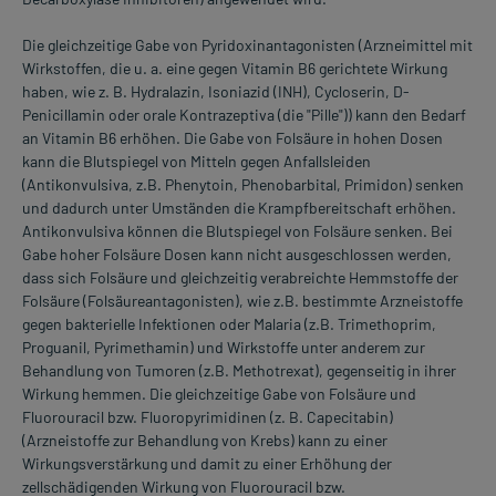
Die gleichzeitige Gabe von Pyridoxinantagonisten (Arzneimittel mit
Wirkstoffen, die u. a. eine gegen Vitamin B6 gerichtete Wirkung
haben, wie z. B. Hydralazin, Isoniazid (INH), Cycloserin, D-
Penicillamin oder orale Kontrazeptiva (die "Pille")) kann den Bedarf
an Vitamin B6 erhöhen. Die Gabe von Folsäure in hohen Dosen
kann die Blutspiegel von Mitteln gegen Anfallsleiden
(Antikonvulsiva, z.B. Phenytoin, Phenobarbital, Primidon) senken
und dadurch unter Umständen die Krampfbereitschaft erhöhen.
Antikonvulsiva können die Blutspiegel von Folsäure senken. Bei
Gabe hoher Folsäure Dosen kann nicht ausgeschlossen werden,
dass sich Folsäure und gleichzeitig verabreichte Hemmstoffe der
Folsäure (Folsäureantagonisten), wie z.B. bestimmte Arzneistoffe
gegen bakterielle Infektionen oder Malaria (z.B. Trimethoprim,
Proguanil, Pyrimethamin) und Wirkstoffe unter anderem zur
Behandlung von Tumoren (z.B. Methotrexat), gegenseitig in ihrer
Wirkung hemmen. Die gleichzeitige Gabe von Folsäure und
Fluorouracil bzw. Fluoropyrimidinen (z. B. Capecitabin)
(Arzneistoffe zur Behandlung von Krebs) kann zu einer
Wirkungsverstärkung und damit zu einer Erhöhung der
zellschädigenden Wirkung von Fluorouracil bzw.