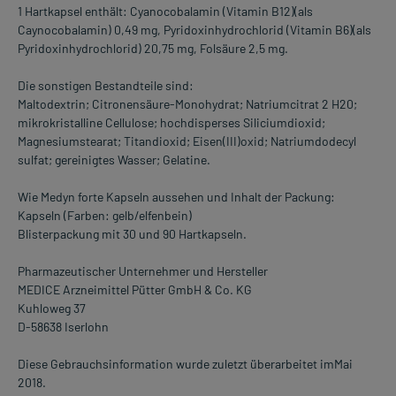
1 Hartkapsel enthält: Cyanocobalamin (Vitamin B12)(als
Caynocobalamin) 0,49 mg, Pyridoxinhydrochlorid (Vitamin B6)(als
Pyridoxinhydrochlorid) 20,75 mg, Folsäure 2,5 mg.
Die sonstigen Bestandteile sind:
Maltodextrin; Citronensäure-Monohydrat; Natriumcitrat 2 H20;
mikrokristalline Cellulose; hochdisperses Siliciumdioxid;
Magnesiumstearat; Titandioxid; Eisen(III)oxid; Natriumdodecyl
sulfat; gereinigtes Wasser; Gelatine.
Wie Medyn forte Kapseln aussehen und Inhalt der Packung:
Kapseln (Farben: gelb/elfenbein)
Blisterpackung mit 30 und 90 Hartkapseln.
Pharmazeutischer Unternehmer und Hersteller
MEDICE Arzneimittel Pütter GmbH & Co. KG
Kuhloweg 37
D-58638 Iserlohn
Diese Gebrauchsinformation wurde zuletzt überarbeitet imMai
2018.