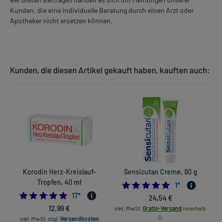
Kunden, die eine individuelle Beratung durch einen Arzt oder
Apotheker nicht ersetzen können.
Kunden, die diesen Artikel gekauft haben, kauften auch:
Korodin Herz-Kreislauf-
Sensicutan Creme, 80 g
Tropfen, 40 ml
D
5.0
1
*
5.0
17
*
24,54 €
12,99 €
inkl. MwSt.
Gratis-Versand
innerhalb
D.
inkl. MwSt.
zzgl.
Versandkosten