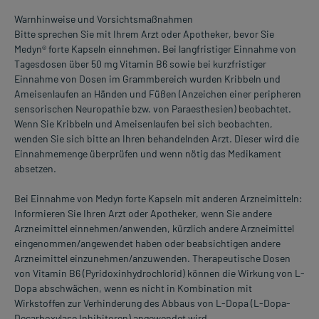
Warnhinweise und Vorsichtsmaßnahmen
Bitte sprechen Sie mit Ihrem Arzt oder Apotheker, bevor Sie
Medyn® forte Kapseln einnehmen. Bei langfristiger Einnahme von
Tagesdosen über 50 mg Vitamin B6 sowie bei kurzfristiger
Einnahme von Dosen im Grammbereich wurden Kribbeln und
Ameisenlaufen an Händen und Füßen (Anzeichen einer peripheren
sensorischen Neuropathie bzw. von Paraesthesien) beobachtet.
Wenn Sie Kribbeln und Ameisenlaufen bei sich beobachten,
wenden Sie sich bitte an Ihren behandelnden Arzt. Dieser wird die
Einnahmemenge überprüfen und wenn nötig das Medikament
absetzen.
Bei Einnahme von Medyn forte Kapseln mit anderen Arzneimitteln:
Informieren Sie Ihren Arzt oder Apotheker, wenn Sie andere
Arzneimittel einnehmen/anwenden, kürzlich andere Arzneimittel
eingenommen/angewendet haben oder beabsichtigen andere
Arzneimittel einzunehmen/anzuwenden. Therapeutische Dosen
von Vitamin B6 (Pyridoxinhydrochlorid) können die Wirkung von L-
Dopa abschwächen, wenn es nicht in Kombination mit
Wirkstoffen zur Verhinderung des Abbaus von L-Dopa (L-Dopa-
Decarboxylase Inhibitoren) angewendet wird.