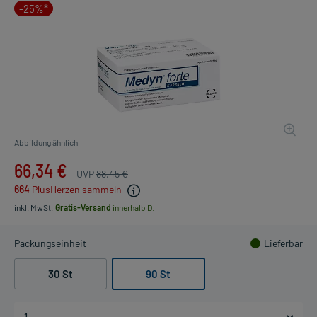
-25%*
Abbildung ähnlich
66,34 €
UVP
88,45 €
664
PlusHerzen sammeln
inkl. MwSt.
Gratis-Versand
innerhalb D.
Packungseinheit
Lieferbar
30 St
90 St