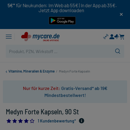
5€*
für Neukunden: Im Web ab 55€ | In der App ab 35€.
Jetzt App downloaden
Vitamine, Mineralien & Enzyme
/
Medyn Forte Kapseln
Nur für kurze Zeit:
Gratis-Versand* ab 19€
Mindestbestellwert!
Medyn Forte Kapseln, 90 St
4.0
1 Kundenbewertung*