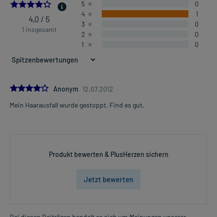
4.0
5
0
4
1
4,0 / 5
3
0
1 insgesamt
2
0
1
0
4.0
Anonym
12.07.2012
Mein Haarausfall wurde gestoppt. Find es gut.
Produkt bewerten & PlusHerzen sichern
Jetzt bewerten
Bei diesen Beiträgen handelt es sich um Meinungen unserer