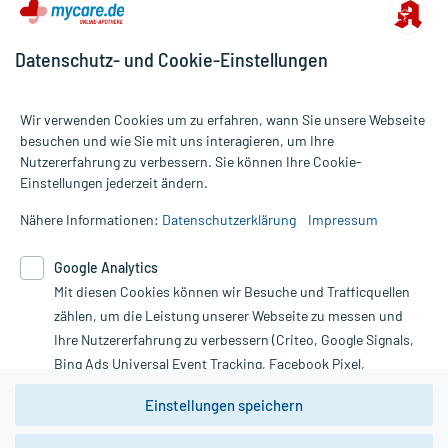
Datenschutz- und Cookie-Einstellungen
Wir verwenden Cookies um zu erfahren, wann Sie unsere Webseite
besuchen und wie Sie mit uns interagieren, um Ihre
Nutzererfahrung zu verbessern. Sie können Ihre Cookie-
Alle Preise gelten inkl. MwSt., ggf. zzgl. Versandkosten
Einstellungen jederzeit ändern.
Informationen auf dieser Website werden ausschließlich für
informative Zwecke zur Verfügung gestellt. Sie ersetzen keinesfalls
Nähere Informationen:
Datenschutzerklärung
Impressum
die Untersuchung und Behandlung durch einen Arzt. Bitte
beachten Sie, dass hierdurch weder Diagnosen gestellt noch
Google Analytics
Therapien eingeleitet werden können. | Diese Webseite benutzt
Mit diesen Cookies können wir Besuche und Trafficquellen
Google Analytics. Lesen Sie bitte dazu die wichtigen Hinweise in
unserer Datenschutzerklärung. Für den Widerruf einer Bestellung
zählen, um die Leistung unserer Webseite zu messen und
nutzen Sie das Formular:
Ihre Nutzererfahrung zu verbessern (Criteo, Google Signals,
Bing Ads Universal Event Tracking, Facebook Pixel,
Vertrag widerrufen
Youtube-Social Plugin).
Einstellungen speichern
Wir weisen darauf hin, dass die
Datenschutzbestimmungen von
Google Analytics
nicht