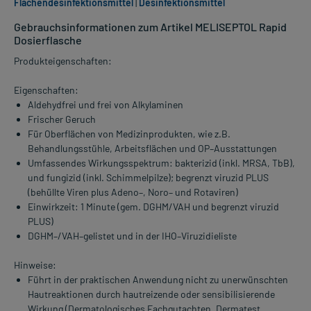
Flächendesinfektionsmittel
|
Desinfektionsmittel
Gebrauchsinformationen zum Artikel MELISEPTOL Rapid
Dosierflasche
Produkteigenschaften:
Eigenschaften:
Aldehydfrei und frei von Alkylaminen
Frischer Geruch
Für Oberflächen von Medizinprodukten, wie z.B.
Behandlungsstühle, Arbeitsflächen und OP–Ausstattungen
Umfassendes Wirkungsspektrum: bakterizid (inkl. MRSA, TbB),
und fungizid (inkl. Schimmelpilze); begrenzt viruzid PLUS
(behüllte Viren plus Adeno–, Noro– und Rotaviren)
Einwirkzeit: 1 Minute (gem. DGHM/VAH und begrenzt viruzid
PLUS)
DGHM–/VAH–gelistet und in der IHO–Viruzidieliste
Hinweise:
Führt in der praktischen Anwendung nicht zu unerwünschten
Hautreaktionen durch hautreizende oder sensibilisierende
Wirkung (Dermatologisches Fachgutachten, Dermatest