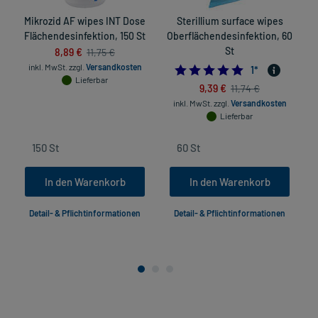
Mikrozid AF wipes INT Dose
Sterillium surface wipes
Flächendesinfektion, 150 St
Oberflächendesinfektion, 60
8,89 €
St
H
11,75 €
inkl. MwSt.
zzgl.
Versandkosten
5.0
1
*
Lieferbar
9,39 €
11,74 €
inkl. MwSt.
zzgl.
Versandkosten
Lieferbar
In den Warenkorb
In den Warenkorb
Detail- & Pflichtinformationen
Detail- & Pflichtinformationen