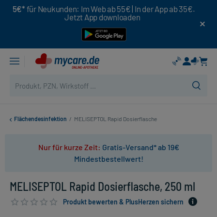
5€*
für Neukunden: Im Web ab 55€ | In der App ab 35€.
Jetzt App downloaden
Flächendesinfektion
/
MELISEPTOL Rapid Dosierflasche
Nur für kurze Zeit:
Gratis-Versand* ab 19€
Mindestbestellwert!
MELISEPTOL Rapid Dosierflasche, 250 ml
Produkt bewerten & PlusHerzen sichern