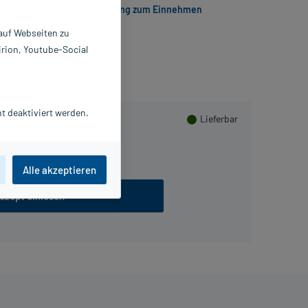
Melperon 25 mg/5 ml Lösung zum Einnehmen
 auf Webseiten zu
irion, Youtube-Social
t deaktiviert werden.
Lieferbar
300 ml
Alle akzeptieren
ezept einlösen