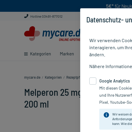
5€*
für Neuk
Hotline 03491-877012
Datenschutz- un
Wir verwenden Cooki
interagieren, um Ihr
Kategorien
Marken
Ratgeber
E-Rezept ei
ändern.
Nähere Information
mycare.de
/
Kategorien
/
Rezeptpflichtige Medikamente
/
Melperon 
Google Analytics
Mit diesen Cookie
Melperon 25 mg/5 ml Lösung
und Ihre Nutzerer
200 ml
Pixel, Youtube-Soc
Wir weisen d
Anforderunge
kann. Wie die