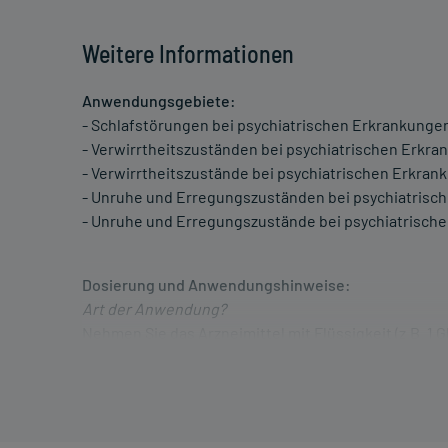
Weitere Informationen
Anwendungsgebiete:
- Schlafstörungen bei psychiatrischen Erkrankunge
- Verwirrtheitszuständen bei psychiatrischen Erkr
- Verwirrtheitszustände bei psychiatrischen Erkra
- Unruhe und Erregungszuständen bei psychiatrisc
- Unruhe und Erregungszustände bei psychiatrisch
Dosierung und Anwendungshinweise:
Art der Anwendung?
Nehmen Sie das Arzneimittel mit Flüssigkeit (z.B. 1 
Kaffee, Tee oder Milch ein.
Dauer der Anwendung?
Die Anwendungsdauer richtet sich nach Art der Be