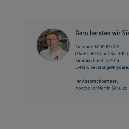
nur von Ihrem Arzt bestimmt.
Überdosierung?
Es kann zu einer Vielzahl von Überdosierungsersch
verschwommenes Sehen, Glaukomanfall, Harnverhalt
Gern beraten wir Si
Pulserniedrigung, Regulationsstörungen der Körp
kommen. Setzen Sie sich bei dem Verdacht auf eine
Telefon:
03491 877012
(Mo-Fr: 8-18 Uhr / Sa: 9-12 
Generell gilt: Achten Sie vor allem bei Säuglingen,
Telefax:
03491 877014
Dosierung. Im Zweifelsfalle fragen Sie Ihren Arzt 
E-Mail:
beratung@mycare
Vorsichtsmaßnahmen.
Ihr Ansprechpartner:
Eine vom Arzt verordnete Dosierung kann von den A
Apotheker Martin Schulze
individuell abstimmt, sollten Sie das Arzneimittel
Gegenanzeigen:
Was spricht gegen eine Anwendung?