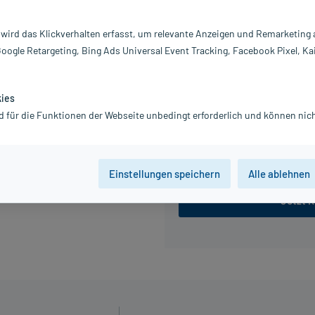
Information:
 wird das Klickverhalten erfasst, um relevante Anzeigen und Remarketing
16,48 €
Google Retargeting, Bing Ads Universal Event Tracking, Facebook Pixel, Ka
inkl. MwSt.
zzgl.
Versandkosten
Grundpreis: 82,40 € / l
kies
d für die Funktionen der Webseite unbedingt erforderlich und können nich
100 ml
200 ml
Einstellungen speichern
Alle ablehnen
Jetzt R