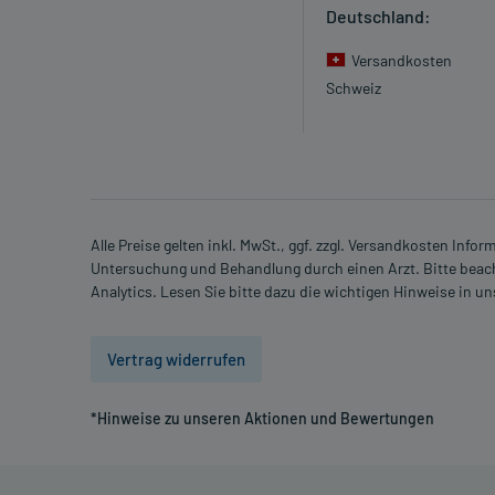
Deutschland:
Nebenwirkungen:
Welche unerwünschten Wirkungen können auftrete
Versandkosten
Schweiz
- Müdigkeit
- Niedriger Blutdruck
- Kreislaufstörungen aufgrund niedrigen Blutdrucks
- Beschleunigung der Herzfrequenz
- Abweichungen im EKG (Torsade de pointes)
- Störungen der unbewussten Bewegungsabläufe mit 
Alle Preise gelten inkl. MwSt., ggf. zzgl. Versandkosten Info
Untersuchung und Behandlung durch einen Arzt. Bitte beach
- Krampfartiges Herausstrecken der Zunge
Analytics. Lesen Sie bitte dazu die wichtigen Hinweise in u
- Verkrampfung der Schlundmuskulatur
- Krampfhafte Aufwärtsbewegung der Augen
- Schiefhals
Vertrag widerrufen
- Versteifungen der Rückenmuskulatur
- Kiefermuskelkrämpfe
*Hinweise zu unseren Aktionen und Bewertungen
- Symptome der Parkinsonschen Krankheit
- Bewegungsunruhe
- Bewegungsstörungen