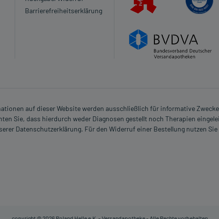
Barrierefreiheitserklärung
n?
Zittern, evtl. Fallneigung
rmationen auf dieser Website werden ausschließlich für informative Zwecke z
ten Sie, dass hierdurch weder Diagnosen gestellt noch Therapien eingele
nserer Datenschutzerklärung. Für den Widerruf einer Bestellung nutzen Sie
copyright @ 2026 Roland Helle e.K. - Versandapotheke - Alle Rechte vorbehalten