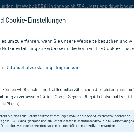
unden: Im Web ab 55€ | In der App ab 35€. Jetzt App downloade
d Cookie-Einstellungen
es um zu erfahren, wann Sie unsere Webseite besuchen und wie
e Nutzererfahrung zu verbessern. Sie können Ihre Cookie-Einste
nlösen
Rezeptur
Aktion %
en:
Datenschutzerklärung
Impressum
25 mg/5 ml Lösung zum Einnehmen
s können wir Besuche und Trafficquellen zählen, um die Leistung unsere
 zum Einnehmen,
Scannen Sie Ihr E-Rezept in der myc
fahrung zu verbessern (Criteo, Google Signals, Bing Ads Universal Event 
versandkostenfrei* - inklusive Ihre
ial Plugin).
Darreichung:
L
arauf hin, dass die Datenschutzbestimmungen von
Google Analytics
nicht zwingend den E
Inhalt:
20
n gem. EU-DSGVO genügen und ein Datentransfer in Drittstaaten bzw. die USA nicht ausg
PZN:
0
 Daten dort verarbeitet werden, kann nicht geprüft und nachvollzogen werden.
Hersteller:
A