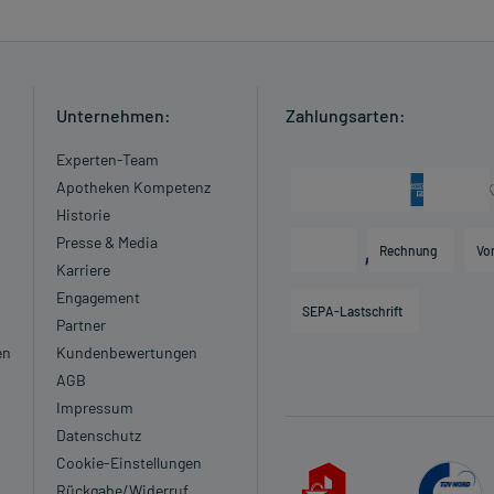
s hin zur Bewusstlosigkeit durch Alkohol oder
chselstörung)
Unternehmen:
Zahlungsarten:
Experten-Team
Apotheken Kompetenz
cht angewendet werden.
Historie
erer Vorsicht anzuwenden.
Presse & Media
Rechnung
Vo
Karriere
erzeitigen Erkenntnissen nicht angewendet werden.
Engagement
SEPA-Lastschrift
en Erkenntnissen abgeraten. Eventuell ist ein Abstillen in
Partner
en
Kundenbewertungen
AGB
 verordnet worden, sprechen Sie mit Ihrem Arzt oder
Impressum
in, als das Risiko, das die Anwendung bei einer
Datenschutz
Cookie-Einstellungen
Rückgabe/Widerruf