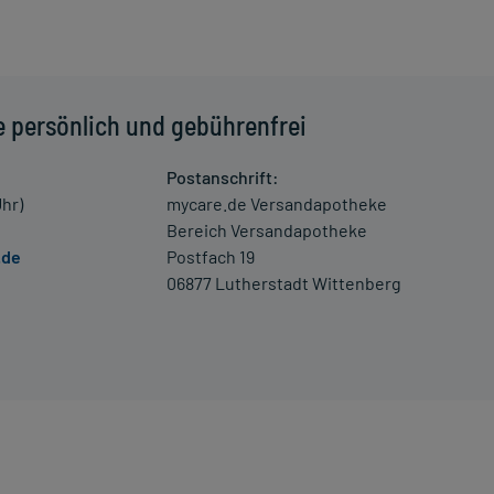
einungen unter anderem zu Schläfrigkeit bis zum Koma,
, niedrigem Blutdruck, Pulsbeschleunigung oder
e persönlich und gebührenfrei
ertemperatur und zu schweren Bewegungsstörungen
 Überdosierung umgehend mit einem Arzt in Verbindung.
Postanschrift:
Uhr)
mycare.de Versandapotheke
 Kleinkindern und älteren Menschen auf eine gewissenhafte
Bereich Versandapotheke
oder Apotheker nach etwaigen Auswirkungen oder
.de
Postfach 19
06877 Lutherstadt Wittenberg
ngaben der Packungsbeilage abweichen. Da der Arzt sie
 daher nach seinen Anweisungen anwenden.