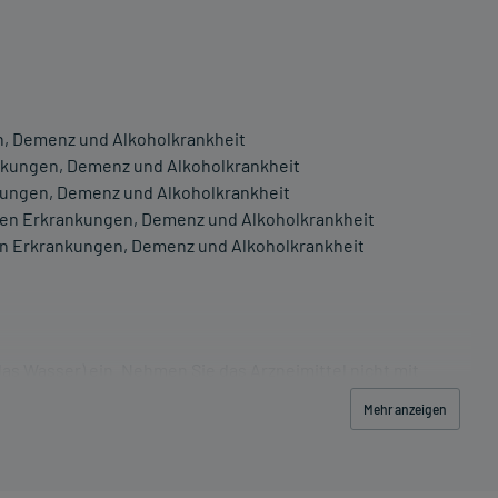
n, Demenz und Alkoholkrankheit
ankungen, Demenz und Alkoholkrankheit
nkungen, Demenz und Alkoholkrankheit
hen Erkrankungen, Demenz und Alkoholkrankheit
en Erkrankungen, Demenz und Alkoholkrankheit
Glas Wasser) ein. Nehmen Sie das Arzneimittel nicht mit
Mehr anzeigen
schwerde und/oder Dauer der Erkrankung und wird deshalb