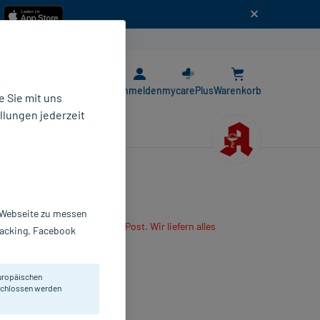
n
E-Rezept App
Anmelden
mycarePlus
Warenkorb
 Sie mit uns
llungen jederzeit
r Webseite zu messen
are App oder senden es per Post. Wir liefern alles
Tracking, Facebook
r mitbestellten Produkte.
ösung zum Einnehmen
uropäischen
0 ml
eschlossen werden
9491459
risto Pharma GmbH