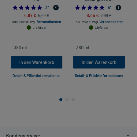
5.0
5.0
3
*
5
*
4,87 €
6,45 €
5,99 €
7,99 €
inkl. MwSt.
zzgl.
Versandkosten
inkl. MwSt.
zzgl.
Versandkosten
Lieferbar
Lieferbar
In den Warenkorb
In den Warenkorb
Detail- & Pflichtinformationen
Detail- & Pflichtinformationen
Kundenservice: