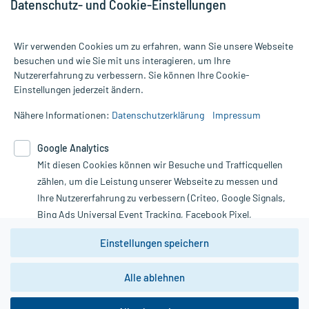
Datenschutz- und Cookie-Einstellungen
Wir verwenden Cookies um zu erfahren, wann Sie unsere Webseite
besuchen und wie Sie mit uns interagieren, um Ihre
Nutzererfahrung zu verbessern. Sie können Ihre Cookie-
Alle Preise gelten inkl. MwSt., ggf. zzgl. Versandkosten
Einstellungen jederzeit ändern.
Informationen auf dieser Website werden ausschließlich für
informative Zwecke zur Verfügung gestellt. Sie ersetzen keinesfalls
Nähere Informationen:
Datenschutzerklärung
Impressum
die Untersuchung und Behandlung durch einen Arzt. Bitte
beachten Sie, dass hierdurch weder Diagnosen gestellt noch
Google Analytics
Therapien eingeleitet werden können. | Diese Webseite benutzt
Mit diesen Cookies können wir Besuche und Trafficquellen
Google Analytics. Lesen Sie bitte dazu die wichtigen Hinweise in
unserer Datenschutzerklärung. Für den Widerruf einer Bestellung
zählen, um die Leistung unserer Webseite zu messen und
nutzen Sie das Formular:
Ihre Nutzererfahrung zu verbessern (Criteo, Google Signals,
Bing Ads Universal Event Tracking, Facebook Pixel,
Vertrag widerrufen
Youtube-Social Plugin).
Einstellungen speichern
Wir weisen darauf hin, dass die
Datenschutzbestimmungen von
Google Analytics
nicht
Alle ablehnen
*Hinweise zu unseren Aktionen und Bewertungen
zwingend den Europäischen Anforderungen gem. EU-
DSGVO genügen und ein Datentransfer in Drittstaaten bzw.
die USA nicht ausgeschlossen werden kann. Wie die