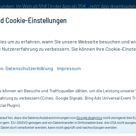
unden: Im Web ab 55€ | In der App ab 35€. Jetzt App downloade
d Cookie-Einstellungen
es um zu erfahren, wann Sie unsere Webseite besuchen und wie
e Nutzererfahrung zu verbessern. Sie können Ihre Cookie-Einste
nlösen
Rezeptur
Aktion %
en:
Datenschutzerklärung
Impressum
pfe (Muskelrelaxans) rezeptfrei
/
MG 5 LONGORAL
s können wir Besuche und Trafficquellen zählen, um die Leistung unsere
Nur für kurze Zeit:
Gratis-Versand* ab 19€ Mindestbestellwert!
fahrung zu verbessern (Criteo, Google Signals, Bing Ads Universal Event 
ial Plugin).
arauf hin, dass die Datenschutzbestimmungen von
Google Analytics
nicht zwingend den E
Bei nachgewiesenem Magnesiummang
n gem. EU-DSGVO genügen und ein Datentransfer in Drittstaaten bzw. die USA nicht ausg
 Daten dort verarbeitet werden, kann nicht geprüft und nachvollzogen werden.
(neuromuskuläre Störungen) ist