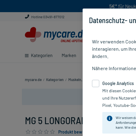
5€*
für Neuk
Hotline 03491-877012
Datenschutz- un
Wir verwenden Cooki
interagieren, um Ihr
Kategorien
Marken
Ratgeber
E-Rezept ei
ändern.
Nähere Information
mycare.de
/
Kategorien
/
Muskeln, Knochen & Gelenke
/
Muskelkräm
Google Analytics
Mit diesen Cookie
und Ihre Nutzerer
Pixel, Youtube-Soc
MG 5 LONGORAL, 50 St
Wir weisen d
Anforderunge
kann. Wie die
Produkt bewerten & PlusHerzen sichern