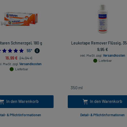
ltaren Schmerzgel, 180 g
Leukotape Remover Flüssig, 35
9,95 €
4.872727272727273
55
*
inkl. MwSt.
zzgl.
Versandkosten
16,99 €
24,94 €
Lieferbar
kl. MwSt.
zzgl.
Versandkosten
Lieferbar
In den Warenkorb
In den Warenkorb
tail- & Pflichtinformationen
Detail- & Pflichtinformationen