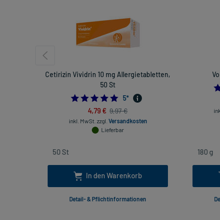
Cetirizin Vividrin 10 mg Allergietabletten,
Vo
50 St
5.0
5
*
4,79 €
9,97 €
in
inkl. MwSt.
zzgl.
Versandkosten
Lieferbar
In den Warenkorb
Detail- & Pflichtinformationen
De