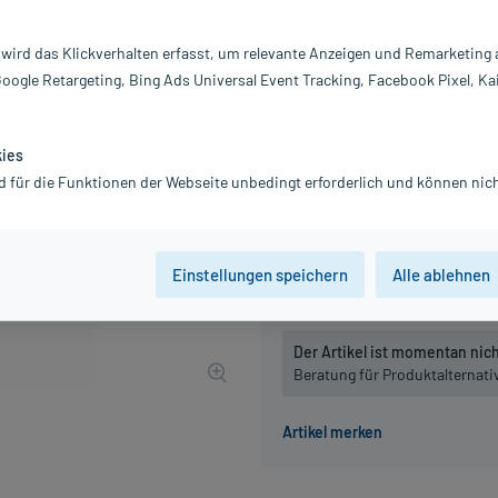
Darreichung:
Ka
Inhalt:
50
 wird das Klickverhalten erfasst, um relevante Anzeigen und Remarketing
PZN:
02
Google Retargeting, Bing Ads Universal Event Tracking, Facebook Pixel, Ka
Hersteller:
D
9,68 €
97
PlusHerzen samm
kies
inkl. MwSt.
zzgl.
Versandkosten
d für die Funktionen der Webseite unbedingt erforderlich und können nich
Packungseinheit
Einstellungen speichern
Alle ablehnen
20 St
50 St
Der Artikel ist momentan nicht
Beratung für Produktalternat