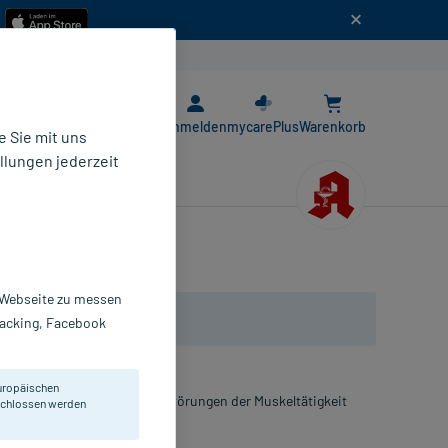
n
E-Rezept App
Anmelden
mycarePlus
Warenkorb
 Sie mit uns
llungen jederzeit
r Webseite zu messen
Tracking, Facebook
uropäischen
el, wenn er Ursache für Störungen der Muskeltätigkeit
eschlossen werden