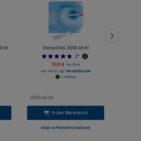
0 ml
Vismed Gel, 20X0.45 ml
Hogga
5.0
2
*
13,01 €
14,78 €
inkl. MwSt.
zzgl.
Versandkosten
inkl
Lieferbar
In den Warenkorb
Detail- & Pflichtinformationen
Deta