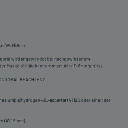
ANGEWENDET?
Longoral wird angewendet bei nachgewiesenem
r Muskeltätigkeit (neuromuskuläre Störungen) ist.
-LONGORAL BEACHTEN?
gnesiumbis(hydrogen–DL–aspartat) 4 H2O oder einen der
n (AV–Block)