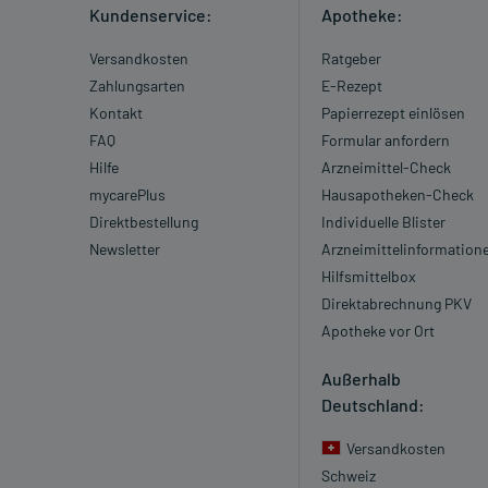
Kundenservice:
Apotheke:
Versandkosten
Ratgeber
Zahlungsarten
E-Rezept
Kontakt
Papierrezept einlösen
FAQ
Formular anfordern
Hilfe
Arzneimittel-Check
mycarePlus
Hausapotheken-Check
Direktbestellung
Individuelle Blister
Newsletter
Arzneimittelinformation
Hilfsmittelbox
Direktabrechnung PKV
Apotheke vor Ort
Außerhalb
Deutschland:
Versandkosten
Schweiz