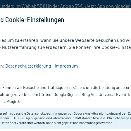
unden: Im Web ab 55€ | In der App ab 35€. Jetzt App downloade
d Cookie-Einstellungen
es um zu erfahren, wann Sie unsere Webseite besuchen und wie
e Nutzererfahrung zu verbessern. Sie können Ihre Cookie-Einste
nlösen
Rezeptur
Aktion %
en:
Datenschutzerklärung
Impressum
 mg /g Gel
s können wir Besuche und Trafficquellen zählen, um die Leistung unsere
Scannen Sie Ihr E-Rezept in der myc
fahrung zu verbessern (Criteo, Google Signals, Bing Ads Universal Event 
versandkostenfrei* - inklusive Ihre
ial Plugin).
Darreichung:
Ge
arauf hin, dass die Datenschutzbestimmungen von
Google Analytics
nicht zwingend den E
Inhalt:
30
n gem. EU-DSGVO genügen und ein Datentransfer in Drittstaaten bzw. die USA nicht ausg
PZN:
1
 Daten dort verarbeitet werden, kann nicht geprüft und nachvollzogen werden.
Hersteller:
G