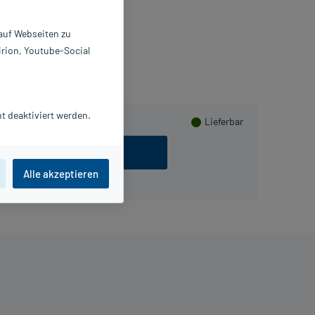
Beipackzettel als PDF
 auf Webseiten zu
irion, Youtube-Social
t deaktiviert werden.
Lieferbar
ezept einlösen
Alle akzeptieren