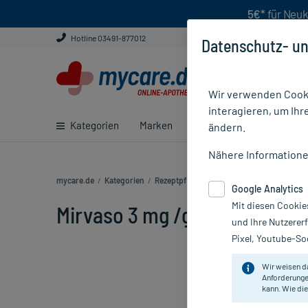
5€*
für Neuk
Hotline 03491-877012
Datenschutz- un
Wir verwenden Cooki
interagieren, um Ihr
Kategorien
Marken
Ratgeber
E-Rezept ei
ändern.
Nähere Information
mycare.de
/
Kategorien
/
Rezeptpflichtige Medikamente
/
Mirvaso 3
Google Analytics
Mit diesen Cookie
Mirvaso 3 mg /g Gel, 30 g
und Ihre Nutzerer
Pixel, Youtube-Soc
Wir weisen d
Anforderunge
kann. Wie die