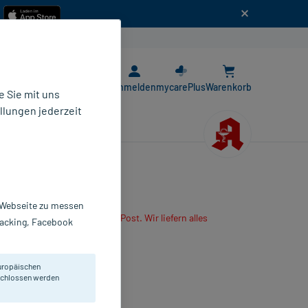
n
E-Rezept App
Anmelden
mycarePlus
Warenkorb
 Sie mit uns
llungen jederzeit
r Webseite zu messen
are App oder senden es per Post. Wir liefern alles
Tracking, Facebook
r mitbestellten Produkte.
l
uropäischen
 g
eschlossen werden
0298934
alderma Laboratorium GmbH