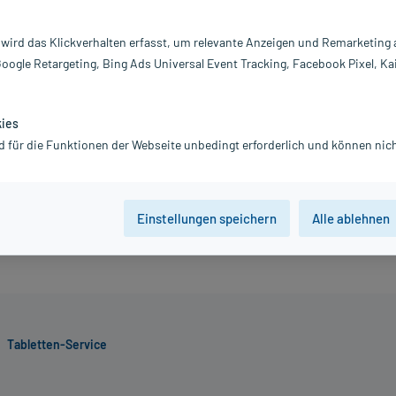
Information:
 wird das Klickverhalten erfasst, um relevante Anzeigen und Remarketing
76,70 €
Google Retargeting, Bing Ads Universal Event Tracking, Facebook Pixel, Ka
inkl. MwSt.
Gratis-Versand
innerhalb D.
Grundpreis: 2.556,67 € / kg
kies
d für die Funktionen der Webseite unbedingt erforderlich und können nich
Jetzt R
Einstellungen speichern
Alle ablehnen
Tabletten-Service