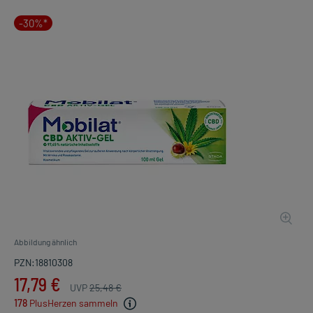
-30%*
Abbildung ähnlich
PZN:18810308
17,79 €
UVP
25,48 €
178
PlusHerzen sammeln