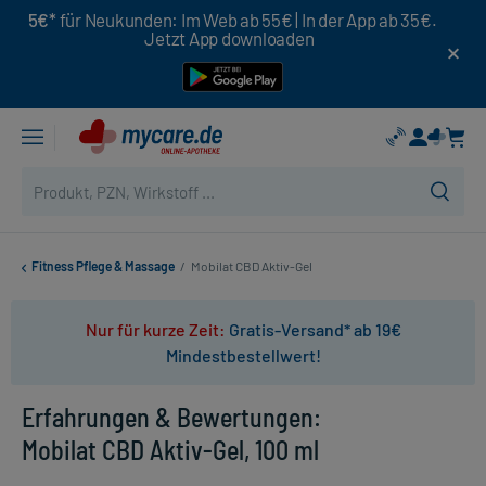
5€*
für Neukunden: Im Web ab 55€ | In der App ab 35€.
Jetzt App downloaden
Fitness Pflege & Massage
/
Mobilat CBD Aktiv-Gel
Nur für kurze Zeit:
Gratis-Versand* ab 19€
Mindestbestellwert!
Erfahrungen & Bewertungen:
Mobilat CBD Aktiv-Gel, 100 ml