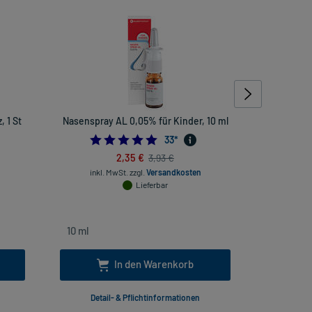
, 1 St
Nasenspray AL 0,05% für Kinder, 10 ml
Ibuprofen 
4.757575757575758
33
*
2,35 €
3,93 €
inkl. MwSt.
zzgl.
Versandkosten
Lieferbar
inkl
In den Warenkorb
Detail- & Pflichtinformationen
Deta