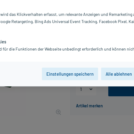
Inhalt:
20
PZN:
0
 wird das Klickverhalten erfasst, um relevante Anzeigen und Remarketing
Hersteller:
L
Google Retargeting, Bing Ads Universal Event Tracking, Facebook Pixel, Ka
37,43 €
375
PlusHerzen s
inkl. MwSt.
Gratis-Versand
innerhalb D.
kies
d für die Funktionen der Webseite unbedingt erforderlich und können nich
Packungseinheit
1 St
20 St
Einstellungen speichern
Alle ablehnen