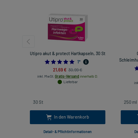
Utipro akut & protect Hartkapseln, 30 St
Schleimha
5.0
1
*
21,69 €
30,99 €
inkl. MwSt.
Gratis-Versand
innerhalb D.
Lieferbar
in
In den Warenkorb
Detail- & Pflichtinformationen
De