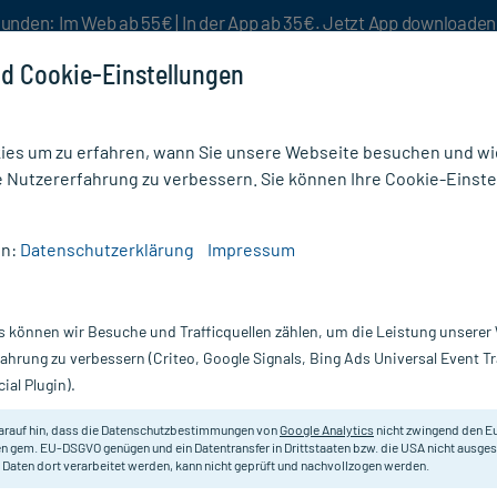
unden: Im Web ab 55€ | In der App ab 35€. Jetzt App downloade
d Cookie-Einstellungen
es um zu erfahren, wann Sie unsere Webseite besuchen und wie
e Nutzererfahrung zu verbessern. Sie können Ihre Cookie-Einste
nlösen
Rezeptur
Aktion %
en:
Datenschutzerklärung
Impressum
ter & Binden
/
Mollelast Binden 4 cmx4 m Einzeln Verpackt
s können wir Besuche und Trafficquellen zählen, um die Leistung unsere
Nur für kurze Zeit:
Gratis-Versand* ab 19€ Mindestbestellwert!
fahrung zu verbessern (Criteo, Google Signals, Bing Ads Universal Event 
ial Plugin).
nzeln Verpackt,
arauf hin, dass die Datenschutzbestimmungen von
Google Analytics
nicht zwingend den E
Für Fixierverbände jeglicher Art.
n gem. EU-DSGVO genügen und ein Datentransfer in Drittstaaten bzw. die USA nicht ausg
 Daten dort verarbeitet werden, kann nicht geprüft und nachvollzogen werden.
Darreichung:
B