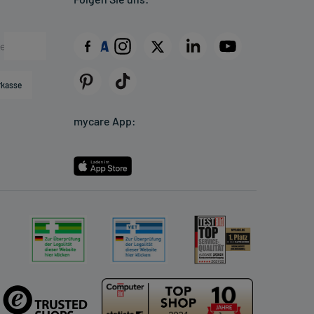
rkasse
mycare App: