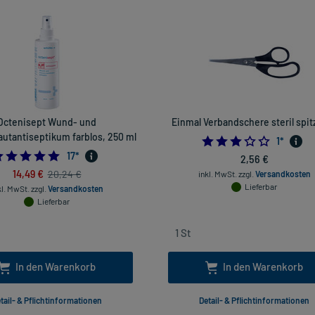
Octenisept Wund- und
Einmal Verbandschere steril spitz
utantiseptikum farblos, 250 ml
3.0
1
*
4.9411764705882355
17
*
2,56 €
14,49 €
20,24 €
inkl. MwSt.
zzgl.
Versandkosten
Lieferbar
kl. MwSt.
zzgl.
Versandkosten
Lieferbar
In den Warenkorb
In den Warenkorb
tail- & Pflichtinformationen
Detail- & Pflichtinformationen