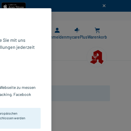
n
E-Rezept App
Anmelden
mycarePlus
Warenkorb
 Sie mit uns
llungen jederzeit
r Webseite zu messen
Tracking, Facebook
uropäischen
eschlossen werden
inden