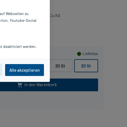
 St
3129970
 auf Webseiten zu
ohmann & Rauscher GmbH & Co.KG
irion, Youtube-Social
ammeln
t deaktiviert werden.
Lieferbar
20 St
20 St
20 St
20 St
Alle akzeptieren
In den Warenkorb