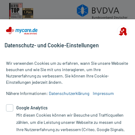
Datenschutz- und Cookie-Einstellungen
Wir verwenden Cookies um zu erfahren, wann Sie unsere Webseite
besuchen und wie Sie mit uns interagieren, um Ihre
Nutzererfahrung zu verbessern. Sie können Ihre Cookie-
Alle Preise gelten inkl. MwSt., ggf. zzgl. Versandkosten
Einstellungen jederzeit ändern.
Informationen auf dieser Website werden ausschließlich für
informative Zwecke zur Verfügung gestellt. Sie ersetzen keinesfalls
Nähere Informationen:
Datenschutzerklärung
Impressum
die Untersuchung und Behandlung durch einen Arzt. Bitte
beachten Sie, dass hierdurch weder Diagnosen gestellt noch
Google Analytics
Therapien eingeleitet werden können. | Diese Webseite benutzt
Google Analytics. Lesen Sie bitte dazu die wichtigen Hinweise in
Mit diesen Cookies können wir Besuche und Trafficquellen
unserer Datenschutzerklärung. Für den Widerruf einer Bestellung
zählen, um die Leistung unserer Webseite zu messen und
nutzen Sie das Formular:
Ihre Nutzererfahrung zu verbessern (Criteo, Google Signals,