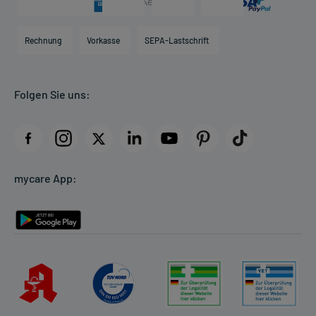
Karriere
Hilfsmittelbox
Engagement
Direktabrechnung PKV
Rechnung
Vorkasse
SEPA-Lastschrift
Partner
Apotheke vor Ort
Kundenbewertungen
Folgen Sie uns:
AGB
Impressum
Datenschutz
Cookie-Einstellungen
mycare App:
Rückgabe/Widerruf
Barrierefreiheitserklärung