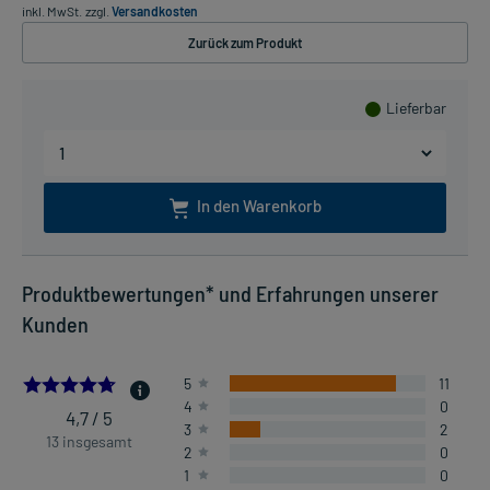
inkl. MwSt.
zzgl.
Versandkosten
Zurück zum Produkt
Lieferbar
In den Warenkorb
Produktbewertungen* und Erfahrungen unserer
Kunden
4.6923076923076925
5
11
4
0
4,7 / 5
3
2
13 insgesamt
2
0
1
0