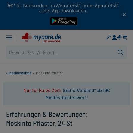
5€*
für Neukunden: Im Web ab 55€ | In der App ab 35€.
Jetzt App downloaden
Insektenstiche
/
Moskinto Pflaster
Nur für kurze Zeit:
Gratis-Versand* ab 19€
Mindestbestellwert!
Erfahrungen & Bewertungen:
Moskinto Pflaster, 24 St