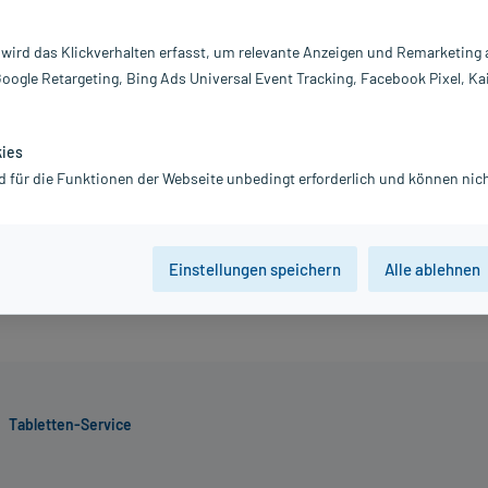
50,05 €
 wird das Klickverhalten erfasst, um relevante Anzeigen und Remarketing
inkl. MwSt.
Gratis-Versand
innerhalb D.
Google Retargeting, Bing Ads Universal Event Tracking, Facebook Pixel, Ka
kies
Jetzt R
d für die Funktionen der Webseite unbedingt erforderlich und können nich
Einstellungen speichern
Alle ablehnen
Tabletten-Service