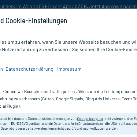
unden: Im Web ab 55€ | In der App ab 35€. Jetzt App downloade
d Cookie-Einstellungen
es um zu erfahren, wann Sie unsere Webseite besuchen und wie
e Nutzererfahrung zu verbessern. Sie können Ihre Cookie-Einste
nlösen
Rezeptur
Aktion %
en:
Datenschutzerklärung
Impressum
13,81 g Pulver
s können wir Besuche und Trafficquellen zählen, um die Leistung unsere
Scannen Sie Ihr E-Rezept in der myc
fahrung zu verbessern (Criteo, Google Signals, Bing Ads Universal Event 
versandkostenfrei* - inklusive Ihre
ial Plugin).
Inhalt:
50
arauf hin, dass die Datenschutzbestimmungen von
Google Analytics
nicht zwingend den E
PZN:
14
n gem. EU-DSGVO genügen und ein Datentransfer in Drittstaaten bzw. die USA nicht ausg
Hersteller:
N
 Daten dort verarbeitet werden, kann nicht geprüft und nachvollzogen werden.