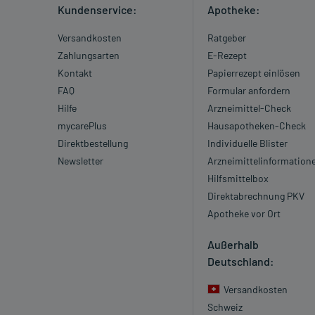
Kundenservice:
Apotheke:
Versandkosten
Ratgeber
Zahlungsarten
E-Rezept
Kontakt
Papierrezept einlösen
FAQ
Formular anfordern
Hilfe
Arzneimittel-Check
mycarePlus
Hausapotheken-Check
Direktbestellung
Individuelle Blister
Newsletter
Arzneimittelinformation
Hilfsmittelbox
Direktabrechnung PKV
Apotheke vor Ort
Außerhalb
Deutschland:
Versandkosten
Schweiz