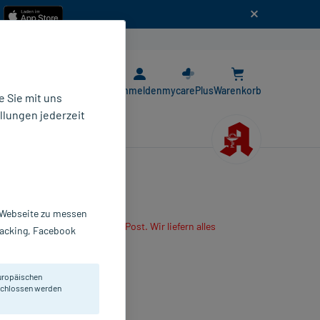
n
E-Rezept App
Anmelden
mycarePlus
Warenkorb
 Sie mit uns
llungen jederzeit
r Webseite zu messen
are App oder senden es per Post. Wir liefern alles
Tracking, Facebook
r mitbestellten Produkte.
 St
uropäischen
041445
eschlossen werden
orgine GmbH