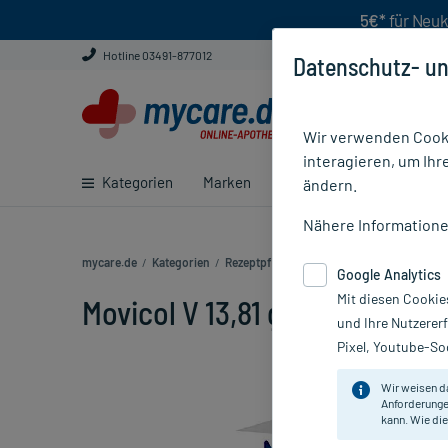
5€*
für Neuk
Hotline 03491-877012
Datenschutz- un
Wir verwenden Cooki
interagieren, um Ihr
Kategorien
Marken
Ratgeber
E-Rezept ei
ändern.
Nähere Information
mycare.de
/
Kategorien
/
Rezeptpflichtige Medikamente
/
Movicol V 
Google Analytics
Mit diesen Cookie
Movicol V 13,81 g Pulver, 50 St
und Ihre Nutzerer
Pixel, Youtube-Soc
Wir weisen d
Anforderunge
kann. Wie die