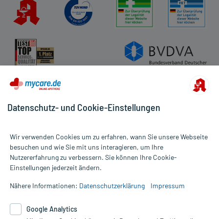
Impressum
Datenschutz
Cookie-Einstellungen
Rückgabe/Widerruf
Barrierefreiheitserklärung
Datenschutz- und Cookie-Einstellungen
Wir verwenden Cookies um zu erfahren, wann Sie unsere Webseite
besuchen und wie Sie mit uns interagieren, um Ihre
Nutzererfahrung zu verbessern. Sie können Ihre Cookie-
Alle Preise gelten inkl. MwSt., ggf. zzgl. Versandkosten
Einstellungen jederzeit ändern.
Informationen auf dieser Website werden ausschließlich für
informative Zwecke zur Verfügung gestellt. Sie ersetzen keinesfalls
Nähere Informationen:
Datenschutzerklärung
Impressum
die Untersuchung und Behandlung durch einen Arzt. Bitte
beachten Sie, dass hierdurch weder Diagnosen gestellt noch
Google Analytics
Therapien eingeleitet werden können. | Diese Webseite benutzt