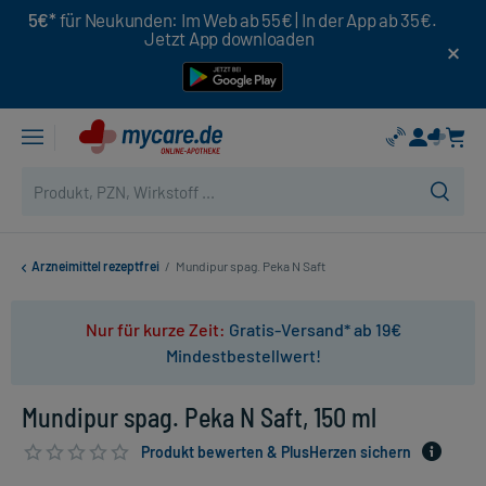
5€*
für Neukunden: Im Web ab 55€ | In der App ab 35€.
Jetzt App downloaden
Arzneimittel rezeptfrei
/
Mundipur spag. Peka N Saft
Nur für kurze Zeit:
Gratis-Versand* ab 19€
Mindestbestellwert!
Mundipur spag. Peka N Saft, 150 ml
Produkt bewerten & PlusHerzen sichern