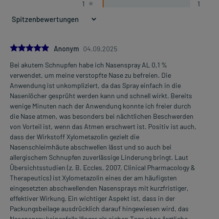
1
1
5.0
Anonym
04.09.2025
Bei akutem Schnupfen habe ich Nasenspray AL 0,1 %
verwendet, um meine verstopfte Nase zu befreien. Die
Anwendung ist unkompliziert, da das Spray einfach in die
Nasenlöcher gesprüht werden kann und schnell wirkt. Bereits
wenige Minuten nach der Anwendung konnte ich freier durch
die Nase atmen, was besonders bei nächtlichen Beschwerden
von Vorteil ist, wenn das Atmen erschwert ist. Positiv ist auch,
dass der Wirkstoff Xylometazolin gezielt die
Nasenschleimhäute abschwellen lässt und so auch bei
allergischem Schnupfen zuverlässige Linderung bringt. Laut
Übersichtsstudien (z. B. Eccles, 2007, Clinical Pharmacology &
Therapeutics) ist Xylometazolin eines der am häufigsten
eingesetzten abschwellenden Nasensprays mit kurzfristiger,
effektiver Wirkung. Ein wichtiger Aspekt ist, dass in der
Packungsbeilage ausdrücklich darauf hingewiesen wird, das
Nasenspray keinesfalls länger als sieben Tage ohne ärztliche