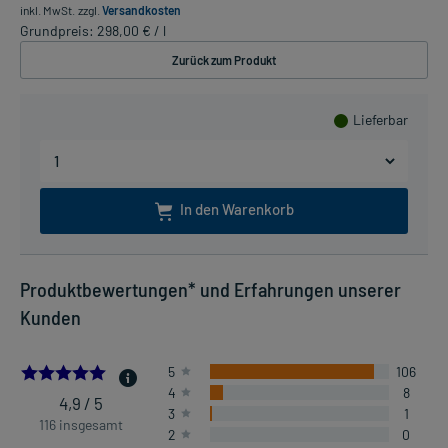
inkl. MwSt.
zzgl.
Versandkosten
Grundpreis: 298,00 € / l
Zurück zum Produkt
Lieferbar
In den Warenkorb
Produktbewertungen* und Erfahrungen unserer
Kunden
4.879310344827586
5
106
4
8
4,9 / 5
3
1
116 insgesamt
2
0