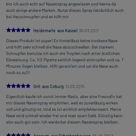
bin ich auch echt auf Nasenspray angewiesen und kenne da
auch einige andere Marken. Nutze dieses Spray tatsächlich auch
bei Heuschnupfen und es hilft mir
5.0
Heidemarie aus Kassel
30.03.2017
Dieses Produkt ist super! Es hinterlässt keine trockene Nase
und hilft sehr schnell die Nase abzuschwellen. Bei starkem
Schnupfen benutze ich auch die Tropfen nach einer ärztlichen
Einweisung. Ca. 1/2 Pipette seitlich liegend eintropfen und ca. 7
Minuten liegen bleiben. Hilft garantiert und sei die Nase auch
noch so zu!!!
5.0
Grit aus Coburg
13.03.2015
Eigentlich kaufe ich sonst immer Nasic, aber eine Freundin hat
mir dieses Nasenspray empfohlen, weil es zuverlässig wirken
soll und günstig ist. Und es ist wirklich empfehlenswert. Meine
Nase wird schnell wieder frei und man spart Geld. Günstig kann
also auch gut sein. Ich werde bei diesem Nasenspray bleiben.
5.0
Anonym aus Schrobenhausen
05.06.2023