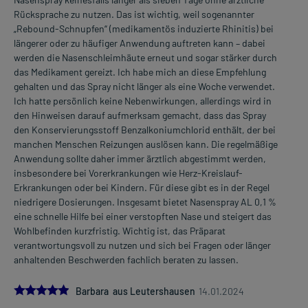
Rücksprache zu nutzen. Das ist wichtig, weil sogenannter
„Rebound-Schnupfen“ (medikamentös induzierte Rhinitis) bei
längerer oder zu häufiger Anwendung auftreten kann – dabei
werden die Nasenschleimhäute erneut und sogar stärker durch
das Medikament gereizt. Ich habe mich an diese Empfehlung
gehalten und das Spray nicht länger als eine Woche verwendet.
Ich hatte persönlich keine Nebenwirkungen, allerdings wird in
den Hinweisen darauf aufmerksam gemacht, dass das Spray
den Konservierungsstoff Benzalkoniumchlorid enthält, der bei
manchen Menschen Reizungen auslösen kann. Die regelmäßige
Anwendung sollte daher immer ärztlich abgestimmt werden,
insbesondere bei Vorerkrankungen wie Herz-Kreislauf-
Erkrankungen oder bei Kindern. Für diese gibt es in der Regel
niedrigere Dosierungen. Insgesamt bietet Nasenspray AL 0,1 %
eine schnelle Hilfe bei einer verstopften Nase und steigert das
Wohlbefinden kurzfristig. Wichtig ist, das Präparat
verantwortungsvoll zu nutzen und sich bei Fragen oder länger
anhaltenden Beschwerden fachlich beraten zu lassen.
5.0
Barbara aus Leutershausen
14.01.2024