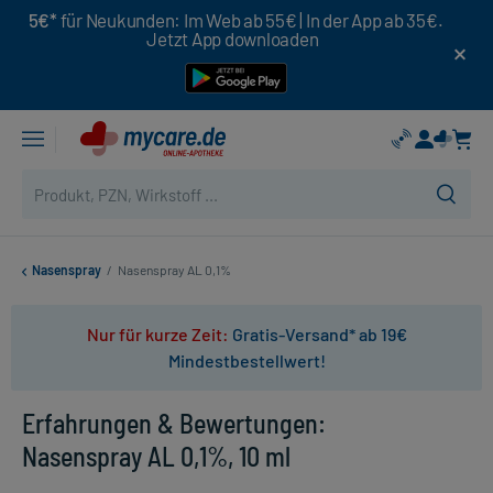
5€*
für Neukunden: Im Web ab 55€ | In der App ab 35€.
Jetzt App downloaden
Nasenspray
/
Nasenspray AL 0,1%
Nur für kurze Zeit:
Gratis-Versand* ab 19€
Mindestbestellwert!
Erfahrungen & Bewertungen:
Nasenspray AL 0,1%, 10 ml