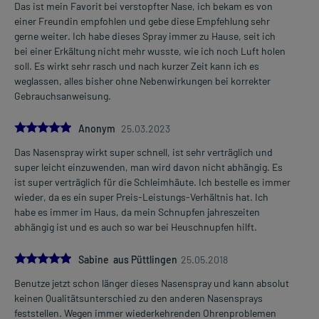
Das ist mein Favorit bei verstopfter Nase, ich bekam es von
einer Freundin empfohlen und gebe diese Empfehlung sehr
gerne weiter. Ich habe dieses Spray immer zu Hause, seit ich
bei einer Erkältung nicht mehr wusste, wie ich noch Luft holen
soll. Es wirkt sehr rasch und nach kurzer Zeit kann ich es
weglassen, alles bisher ohne Nebenwirkungen bei korrekter
Gebrauchsanweisung.
5.0
Anonym
25.03.2023
Das Nasenspray wirkt super schnell, ist sehr verträglich und
super leicht einzuwenden, man wird davon nicht abhängig. Es
ist super verträglich für die Schleimhäute. Ich bestelle es immer
wieder, da es ein super Preis-Leistungs-Verhältnis hat. Ich
habe es immer im Haus, da mein Schnupfen jahreszeiten
abhängig ist und es auch so war bei Heuschnupfen hilft.
5.0
Sabine aus Püttlingen
25.05.2018
Benutze jetzt schon länger dieses Nasenspray und kann absolut
keinen Qualitätsunterschied zu den anderen Nasensprays
feststellen. Wegen immer wiederkehrenden Ohrenproblemen