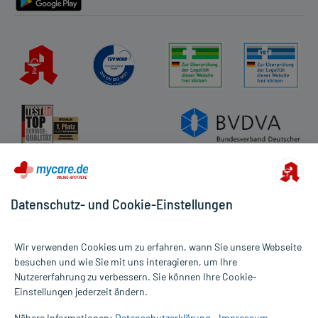
Datenschutz- und Cookie-Einstellungen
Wir verwenden Cookies um zu erfahren, wann Sie unsere Webseite
besuchen und wie Sie mit uns interagieren, um Ihre
Nutzererfahrung zu verbessern. Sie können Ihre Cookie-
Alle Preise gelten inkl. MwSt., ggf. zzgl. Versandkosten
Einstellungen jederzeit ändern.
Informationen auf dieser Website werden ausschließlich für
informative Zwecke zur Verfügung gestellt. Sie ersetzen keinesfalls
Nähere Informationen:
Datenschutzerklärung
Impressum