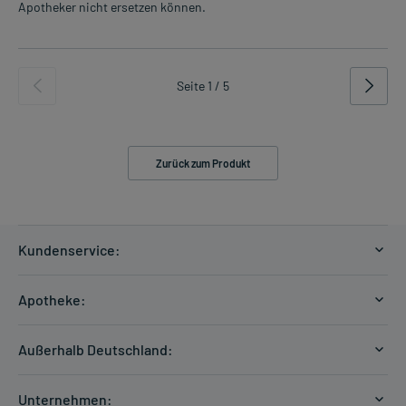
Apotheker nicht ersetzen können.
Seite 1 / 5
Zurück zum Produkt
Kundenservice:
Versandkosten
Apotheke:
Zahlungsarten
Ratgeber
Kontakt
Außerhalb Deutschland:
E-Rezept
FAQ
Versandkosten Schweiz
Papierrezept einlösen
Hilfe
Unternehmen: