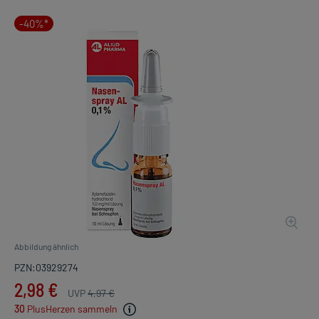
-40%*
Abbildung ähnlich
PZN:03929274
2,98 €
UVP
4,97 €
30
PlusHerzen sammeln