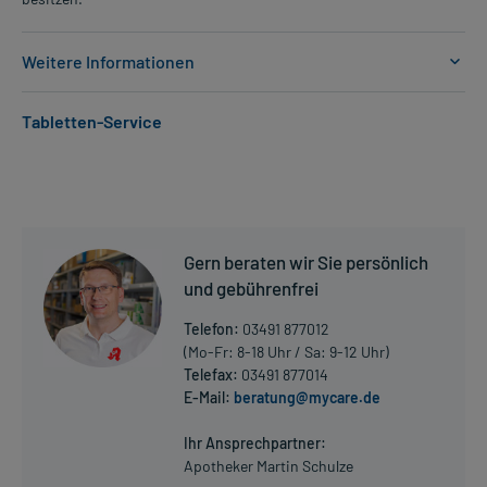
Weitere Informationen
Anwendungsgebiete:
Tabletten-Service
- Allergischer Schnupfen, z.B. Heuschnupfen
- Nasenpolypen
Dosierung und Anwendungshinweise:
Kinder ab 3 Jahren
1 Sprühstoß pro Nasenloch
Gern beraten wir Sie persönlich
1-mal täglich
und gebührenfrei
unabhängig von der Tageszeit
Telefon:
03491 877012
Jugendliche ab 12 Jahren und Erwachsene
(Mo-Fr: 8-18 Uhr / Sa: 9-12 Uhr)
2 Sprühstöße pro Nasenloch
Telefax:
03491 877014
1-mal täglich
E-Mail:
beratung@mycare.de
Mehr anzeigen
unabhängig von der Tageszeit
Ihr Ansprechpartner:
Erwachsene
Apotheker Martin Schulze
2 Sprühstöße pro Nasenloch