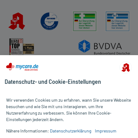
sollten Sie das Arzneimittel daher nach seinen Anweisungen
anwenden.
Gegenanzeigen:
Was spricht gegen eine Anwendung?
Immer:
- Überempfindlichkeit gegen die Inhaltsstoffe
- Virusinfektion der Nase
- Nasenoperationen
- Nasenverletzungen
Datenschutz- und Cookie-Einstellungen
Unter Umständen - sprechen Sie hierzu mit Ihrem Arzt oder
Apotheker:
- Infektionen, wie:
Wir verwenden Cookies um zu erfahren, wann Sie unsere Webseite
- Bakterieninfektionen der Atemwege, wie:
besuchen und wie Sie mit uns interagieren, um Ihre
- Bakterielle Entzündung der Nase
Nutzererfahrung zu verbessern. Sie können Ihre Cookie-
Alle Preise gelten inkl. MwSt., ggf. zzgl. Versandkosten
- Pilzinfektion der Nase
Einstellungen jederzeit ändern.
Informationen auf dieser Website werden ausschließlich für
- Herpes-Infektionen am Auge
informative Zwecke zur Verfügung gestellt. Sie ersetzen keinesfalls
- Nebennierenrindenerkrankungen
Nähere Informationen:
Datenschutzerklärung
Impressum
die Untersuchung und Behandlung durch einen Arzt. Bitte