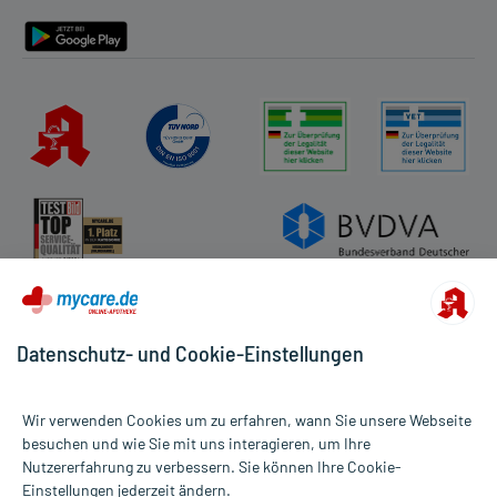
Barrierefreiheitserklärung
Datenschutz- und Cookie-Einstellungen
Wir verwenden Cookies um zu erfahren, wann Sie unsere Webseite
besuchen und wie Sie mit uns interagieren, um Ihre
Nutzererfahrung zu verbessern. Sie können Ihre Cookie-
Alle Preise gelten inkl. MwSt., ggf. zzgl. Versandkosten
Einstellungen jederzeit ändern.
Informationen auf dieser Website werden ausschließlich für