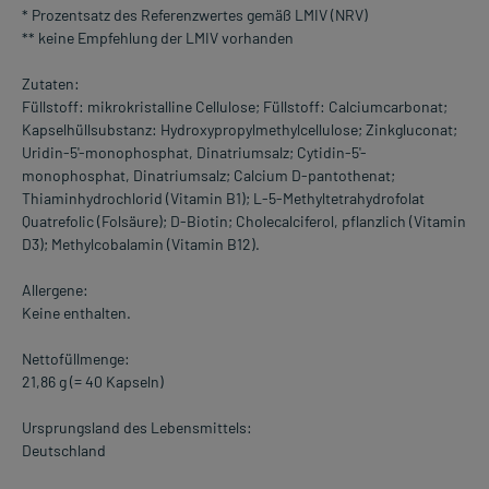
* Prozentsatz des Referenzwertes gemäß LMIV (NRV)
** keine Empfehlung der LMIV vorhanden
Zutaten:
Füllstoff: mikrokristalline Cellulose; Füllstoff: Calciumcarbonat;
Kapselhüllsubstanz: Hydroxypropylmethylcellulose; Zinkgluconat;
Uridin-5'-monophosphat, Dinatriumsalz; Cytidin-5'-
monophosphat, Dinatriumsalz; Calcium D-pantothenat;
Thiaminhydrochlorid (Vitamin B1); L-5-Methyltetrahydrofolat
Quatrefolic (Folsäure); D-Biotin; Cholecalciferol, pflanzlich (Vitamin
D3); Methylcobalamin (Vitamin B12).
Allergene:
Keine enthalten.
Nettofüllmenge:
21,86 g (= 40 Kapseln)
Ursprungsland des Lebensmittels:
Deutschland