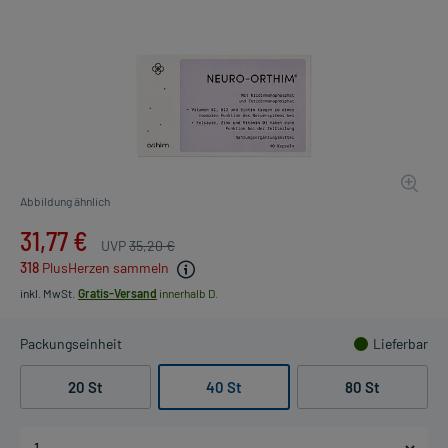
Abbildung ähnlich
31,77 €
UVP
35,20 €
318
PlusHerzen sammeln
inkl. MwSt.
Gratis-Versand
innerhalb D.
Packungseinheit
Lieferbar
20 St
40 St
80 St