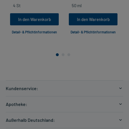
In den Warenkorb
In den Warenkorb
Detail- & Pflichtinformationen
Detail- & Pflichtinformationen
Kundenservice:
Versandkosten
Apotheke:
Zahlungsarten
Ratgeber
Kontakt
Außerhalb Deutschland:
E-Rezept
FAQ