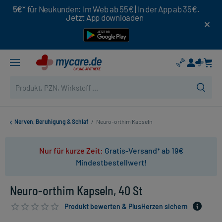
5€*
für Neukunden: Im Web ab 55€ | In der App ab 35€.
Jetzt App downloaden
Nerven, Beruhigung & Schlaf
/
Neuro-orthim Kapseln
Nur für kurze Zeit:
Gratis-Versand* ab 19€
Mindestbestellwert!
Neuro-orthim Kapseln, 40 St
Produkt bewerten & PlusHerzen sichern