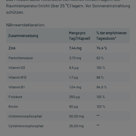
Raumtemperatur (nicht über 25 °C) lagern. Vor Sonneneinstrahlung
schützen.
Nährwertdeklaration:
Menge pro
% der empfohlenen
Zusammensetzung
Tag (1 Kapsel)
Tagesdosis*
Zink
7,44 mg
74,4 %
Pantothensäure
3,72 mg
62 %
Vitamin D3
6,5 µg
130 %
Vitamin B12
1,7 µg
68 %
Vitamin B1
1,04 mg
94,5 %
Folsäure
250 µg
125 %
Biotin
60 µg
120 %
Uridinmonophosphat
50,00 mg
**
Cytidinmonophosphat
25,00 mg
**