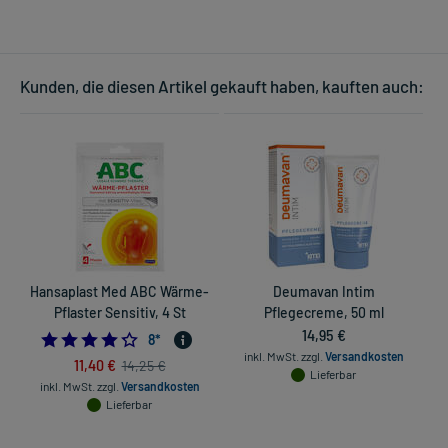
Kunden, die diesen Artikel gekauft haben, kauften auch:
Hansaplast Med ABC Wärme-
Deumavan Intim
Pflaster Sensitiv, 4 St
Pflegecreme, 50 ml
14,95 €
4.25
8
*
inkl. MwSt.
zzgl.
Versandkosten
11,40 €
14,25 €
Lieferbar
inkl. MwSt.
zzgl.
Versandkosten
Lieferbar