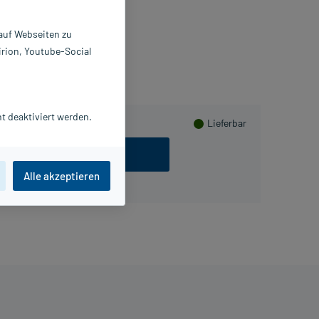
Beipackzettel als PDF
 auf Webseiten zu
irion, Youtube-Social
t deaktiviert werden.
Lieferbar
ezept einlösen
Alle akzeptieren