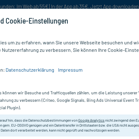
unden: Im Web ab 55€ | In der App ab 35€. Jetzt App downloade
d Cookie-Einstellungen
es um zu erfahren, wann Sie unsere Webseite besuchen und wie
e Nutzererfahrung zu verbessern. Sie können Ihre Cookie-Einste
nlösen
Rezeptur
Aktion %
en:
Datenschutzerklärung
Impressum
1 g-Injektionslösung Ampullen
s können wir Besuche und Trafficquellen zählen, um die Leistung unsere
g Ampullen, 5X2
Scannen Sie Ihr E-Rezept in der myc
fahrung zu verbessern (Criteo, Google Signals, Bing Ads Universal Event 
versandkostenfrei* - inklusive Ihre
ial Plugin).
Darreichung:
In
arauf hin, dass die Datenschutzbestimmungen von
Google Analytics
nicht zwingend den E
Inhalt:
5X
n gem. EU-DSGVO genügen und ein Datentransfer in Drittstaaten bzw. die USA nicht ausg
PZN:
0
 Daten dort verarbeitet werden, kann nicht geprüft und nachvollzogen werden.
Hersteller:
A.