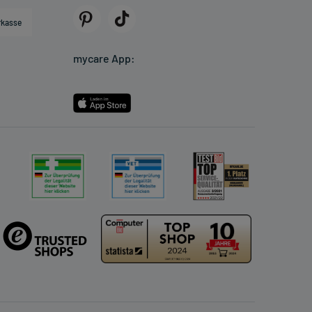
rkasse
mycare App: