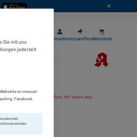
n
E-Rezept App
Anmelden
mycarePlus
Warenkorb
 Sie mit uns
llungen jederzeit
r Webseite zu messen
are App oder senden es per Post. Wir liefern alles
Tracking, Facebook
r mitbestellten Produkte.
jektionslösung
uropäischen
2 ml
eschlossen werden
4527098
 Nattermann & Cie GmbH