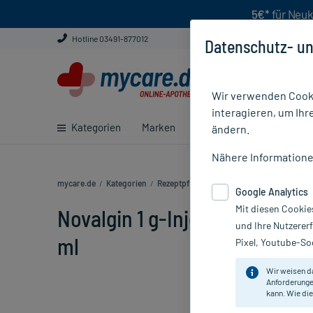
5€*
für Neuk
Hotline 03491-877012
Datenschutz- un
Wir verwenden Cooki
interagieren, um Ihr
Kategorien
Marken
Ratgeber
E-Rezept ei
ändern.
Nähere Information
mycare.de
/
Kategorien
/
Rezeptpflichtige Medikamente
/
Novalgin 
Google Analytics
Mit diesen Cookie
Novalgin 1 g-Injektionslösun
und Ihre Nutzerer
ml
Pixel, Youtube-Soc
Wir weisen d
Anforderunge
kann. Wie die