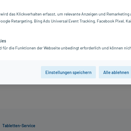
Information:
 wird das Klickverhalten erfasst, um relevante Anzeigen und Remarketing
17,54 €
Google Retargeting, Bing Ads Universal Event Tracking, Facebook Pixel, Ka
inkl. MwSt.
zzgl.
Versandkosten
Grundpreis: 1.754,00 € / l
kies
d für die Funktionen der Webseite unbedingt erforderlich und können nich
Jetzt R
Einstellungen speichern
Alle ablehnen
Tabletten-Service