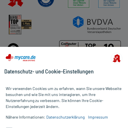
Datenschutz- und Cookie-Einstellungen
Für die Produkte der Kategorie Pari wurden 15 Bewertungen mit
Wir verwenden Cookies um zu erfahren, wann Sie unsere Webseite
durchschnittlich 4,7 von 5 Sternen abgegeben.
besuchen und wie Sie mit uns interagieren, um Ihre
Nutzererfahrung zu verbessern. Sie können Ihre Cookie-
Alle Preise gelten inkl. MwSt., ggf. zzgl. Versandkosten
Einstellungen jederzeit ändern.
Informationen auf dieser Website werden ausschließlich für
informative Zwecke zur Verfügung gestellt. Sie ersetzen keinesfalls
Nähere Informationen:
Datenschutzerklärung
Impressum
die Untersuchung und Behandlung durch einen Arzt. Bitte
beachten Sie, dass hierdurch weder Diagnosen gestellt noch