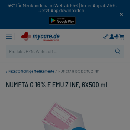
5€*
für Neukunden: Im Web ab 55€ | In der App ab 35€.
Jetzt App downloaden
Rezeptpflichtige Medikamente
/
NUMETA G 16% E EMU Z INF
NUMETA G 16% E EMU Z INF, 6X500 ml