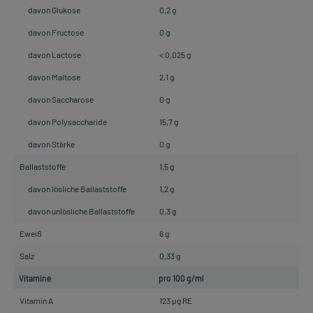
davon Glukose
0,2 g
davon Fructose
0 g
davon Lactose
< 0,025 g
davon Maltose
2,1 g
davon Saccharose
0 g
davon Polysaccharide
15,7 g
davon Stärke
0 g
Ballaststoffe
1,5 g
davon lösliche Ballaststoffe
1,2 g
davon unlösliche Ballaststoffe
0,3 g
Eweiß
6 g
Salz
0,33 g
Vitamine
pro 100 g/ml
Vitamin A
123 µg RE