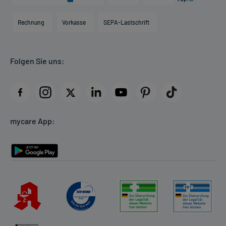
Karriere
Hilfsmittelbox
Engagement
Direktabrechnung PKV
Rechnung
Vorkasse
SEPA-Lastschrift
Partner
Apotheke vor Ort
Kundenbewertungen
Folgen Sie uns:
AGB
Impressum
Datenschutz
Cookie-Einstellungen
mycare App:
Rückgabe/Widerruf
Barrierefreiheitserklärung