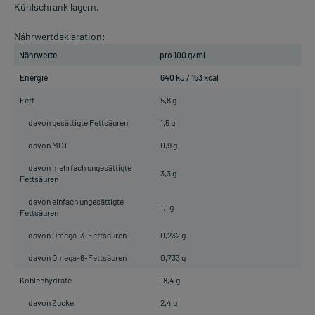
Kühlschrank lagern.
Nährwertdeklaration:
Nährwerte
pro 100 g/ml
Energie
640 kJ / 153 kcal
Fett
5,8 g
davon gesättigte Fettsäuren
1,5 g
davon MCT
0,9 g
davon mehrfach ungesättigte
3,3 g
Fettsäuren
davon einfach ungesättigte
1,1 g
Fettsäuren
davon Omega-3-Fettsäuren
0,232 g
davon Omega-6-Fettsäuren
0,733 g
Kohlenhydrate
18,4 g
davon Zucker
2,4 g