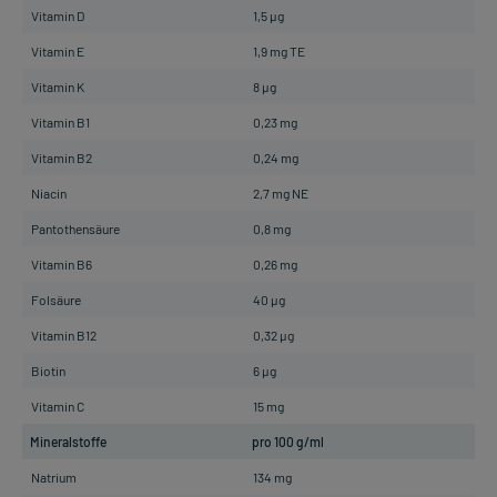
Vitamin D
1,5 µg
Vitamin E
1,9 mg TE
Vitamin K
8 µg
Vitamin B1
0,23 mg
Vitamin B2
0,24 mg
Niacin
2,7 mg NE
Pantothensäure
0,8 mg
Vitamin B6
0,26 mg
Folsäure
40 µg
Vitamin B12
0,32 µg
Biotin
6 µg
Vitamin C
15 mg
Mineralstoffe
pro 100 g/ml
Natrium
134 mg