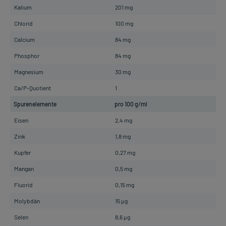
Kalium
201 mg
Chlorid
100 mg
Calcium
84 mg
Phosphor
84 mg
Magnesium
30 mg
Ca/P-Quotient
1
Spurenelemente
pro 100 g/ml
Eisen
2,4 mg
Zink
1,8 mg
Kupfer
0,27 mg
Mangan
0,5 mg
Fluorid
0,15 mg
Molybdän
15 µg
Selen
8,6 µg