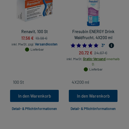
Renavit, 100 St
Fresubin ENERGY Drink
17,56 €
Waldfrucht, 4X200 ml
19,98 €
inkl. MwSt.
zzgl.
Versandkosten
5.0
3
*
Lieferbar
20,72 €
24,67 €
inkl. MwSt.
Gratis-Versand
innerhalb
D.
Lieferbar
In den Warenkorb
In den Warenkorb
Detail- & Pflichtinformationen
Detail- & Pflichtinformationen