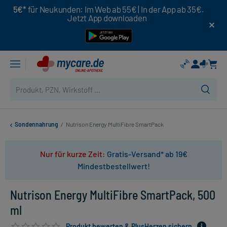
5€*
für Neukunden: Im Web ab 55€ | In der App ab 35€.
Jetzt App downloaden
Sondennahrung
/
Nutrison Energy MultiFibre SmartPack
Nur für kurze Zeit:
Gratis-Versand* ab 19€
Mindestbestellwert!
Nutrison Energy MultiFibre SmartPack, 500
ml
Produkt bewerten & PlusHerzen sichern