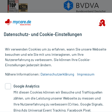
Datenschutz- und Cookie-Einstellungen
Wir verwenden Cookies um zu erfahren, wann Sie unsere Webseite
besuchen und wie Sie mit uns interagieren, um Ihre
Nutzererfahrung zu verbessern. Sie können Ihre Cookie-
Alle Preise gelten inkl. MwSt., ggf. zzgl. Versandkosten
Einstellungen jederzeit ändern.
Informationen auf dieser Website werden ausschließlich für
informative Zwecke zur Verfügung gestellt. Sie ersetzen keinesfalls
Nähere Informationen:
Datenschutzerklärung
Impressum
die Untersuchung und Behandlung durch einen Arzt. Bitte
beachten Sie, dass hierdurch weder Diagnosen gestellt noch
Google Analytics
Therapien eingeleitet werden können. | Diese Webseite benutzt
Mit diesen Cookies können wir Besuche und Trafficquellen
Google Analytics. Lesen Sie bitte dazu die wichtigen Hinweise in
unserer Datenschutzerklärung. Für den Widerruf einer Bestellung
zählen, um die Leistung unserer Webseite zu messen und
nutzen Sie das Formular:
Ihre Nutzererfahrung zu verbessern (Criteo, Google Signals,
Bing Ads Universal Event Tracking, Facebook Pixel,