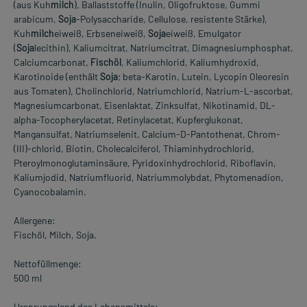
(aus Kuh
milch
), Ballaststoffe (Inulin, Oligofruktose, Gummi
arabicum,
Soja
-Polysaccharide, Cellulose, resistente Stärke),
Kuh
milch
eiweiß, Erbseneiweiß,
Soja
eiweiß, Emulgator
(
Soja
lecithin), Kaliumcitrat, Natriumcitrat, Dimagnesiumphosphat,
Calciumcarbonat,
Fischöl
, Kaliumchlorid, Kaliumhydroxid,
Karotinoide (enthält
Soja
; beta-Karotin, Lutein, Lycopin Oleoresin
aus Tomaten), Cholinchlorid, Natriumchlorid, Natrium-L-ascorbat,
Magnesiumcarbonat, Eisenlaktat, Zinksulfat, Nikotinamid, DL-
alpha-Tocopherylacetat, Retinylacetat, Kupferglukonat,
Mangansulfat, Natriumselenit, Calcium-D-Pantothenat, Chrom-
(III)-chlorid, Biotin, Cholecalciferol, Thiaminhydrochlorid,
Pteroylmonoglutaminsäure, Pyridoxinhydrochlorid, Riboflavin,
Kaliumjodid, Natriumfluorid, Natriummolybdat, Phytomenadion,
Cyanocobalamin.
Allergene:
Fischöl, Milch, Soja.
Nettofüllmenge:
500 ml
Ursprungsland des Lebensmittels: