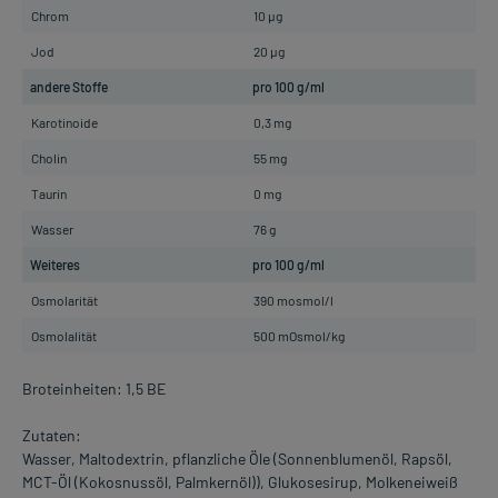
Chrom
10 µg
Jod
20 µg
andere Stoffe
pro 100 g/ml
Karotinoide
0,3 mg
Cholin
55 mg
Taurin
0 mg
Wasser
76 g
Weiteres
pro 100 g/ml
Osmolarität
390 mosmol/l
Osmolalität
500 mOsmol/kg
Broteinheiten: 1,5 BE
Zutaten:
Wasser, Maltodextrin, pflanzliche Öle (Sonnenblumenöl, Rapsöl,
MCT-Öl (Kokosnussöl, Palmkernöl)), Glukosesirup, Molkeneiweiß