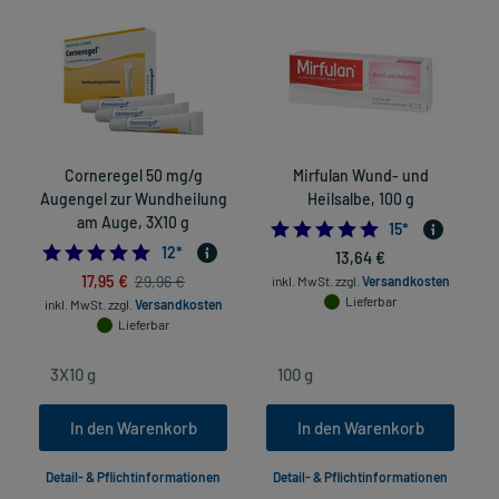
Corneregel 50 mg/g
Mirfulan Wund- und
Augengel zur Wundheilung
Heilsalbe, 100 g
am Auge, 3X10 g
4.9333333333333
15
*
4.833333333333333
12
*
13,64 €
17,95 €
29,96 €
inkl. MwSt.
zzgl.
Versandkosten
in
Lieferbar
inkl. MwSt.
zzgl.
Versandkosten
Lieferbar
In den Warenkorb
In den Warenkorb
Detail- & Pflichtinformationen
Detail- & Pflichtinformationen