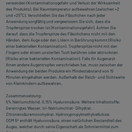
verwenden (Kontaminationsgefahr und Verlust der Wirksamkeit
des Produkts). Bei Raumtemperatur aufbewahren (zwischen +2
und +25°C). Verschließen Sie das Fläschchen nach jeder
Anwendung sorgfältig und vergewissern Sie sich, dass die
Tropferspitze trocken ist (Kontaminationsgefahr). Achten Sie
darauf, dass die Tropferspitze des Fläschchens nicht mit den
Händen, dem Auge oder den Lidern in Berührung kommt (Risiko
einer bakteriellen Kontamination). Tropferspitze nicht mit den
Fingern oder einem unsterilen Tuch berühren oder abtrocknen
(Risiko einer bakteriellen Kontamination). Falls Ihr Augenarzt
Ihnen andere Augentropfen verschrieben hat, muss zwischen der
Anwendung der beiden Produkte ein Mindestabstand von 15
Minuten eingehalten werden. Außerhalb der Reich- und Sichtweite
von Kleinkindern aufbewahren.
Zusammensetzung:
5% Natriumchlorid, 0,15% Hyaluronsäure. Weitere Inhaltsstoffe:
Gereinigtes Wasser, tri-Natriumcitrat- Dihydrat,
Zitronensäuremonohydrat, Hydroxypropylmethylcellulose.
ODM 5® enthält Hyaluronsäure, einen natürlichen Bestandteil des
Auges, welcher durch seine Eigenschaft als Schmiermittel zum