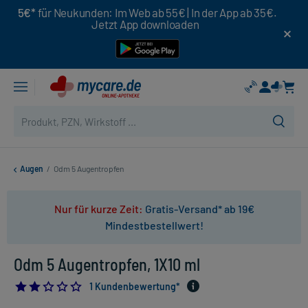
5€*
für Neukunden: Im Web ab 55€ | In der App ab 35€.
Jetzt App downloaden
Augen
/
Odm 5 Augentropfen
Nur für kurze Zeit:
Gratis-Versand* ab 19€
Mindestbestellwert!
Odm 5 Augentropfen, 1X10 ml
2.0
1 Kundenbewertung*