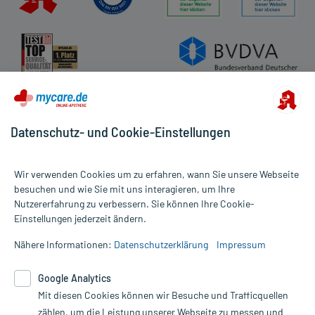
Datenschutz- und Cookie-Einstellungen
Wir verwenden Cookies um zu erfahren, wann Sie unsere Webseite
besuchen und wie Sie mit uns interagieren, um Ihre
Nutzererfahrung zu verbessern. Sie können Ihre Cookie-
Alle Preise gelten inkl. MwSt., ggf. zzgl. Versandkosten
Einstellungen jederzeit ändern.
Informationen auf dieser Website werden ausschließlich für
informative Zwecke zur Verfügung gestellt. Sie ersetzen keinesfalls
Nähere Informationen:
Datenschutzerklärung
Impressum
die Untersuchung und Behandlung durch einen Arzt. Bitte
beachten Sie, dass hierdurch weder Diagnosen gestellt noch
Google Analytics
Therapien eingeleitet werden können. | Diese Webseite benutzt
Mit diesen Cookies können wir Besuche und Trafficquellen
Google Analytics. Lesen Sie bitte dazu die wichtigen Hinweise in
unserer Datenschutzerklärung. Für den Widerruf einer Bestellung
zählen, um die Leistung unserer Webseite zu messen und