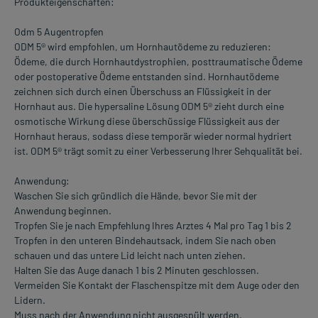
Produkteigenschaften:
Odm 5 Augentropfen
ODM 5® wird empfohlen, um Hornhautödeme zu reduzieren:
Ödeme, die durch Hornhautdystrophien, posttraumatische Ödeme
oder postoperative Ödeme entstanden sind. Hornhautödeme
zeichnen sich durch einen Überschuss an Flüssigkeit in der
Hornhaut aus. Die hypersaline Lösung ODM 5® zieht durch eine
osmotische Wirkung diese überschüssige Flüssigkeit aus der
Hornhaut heraus, sodass diese temporär wieder normal hydriert
ist. ODM 5® trägt somit zu einer Verbesserung Ihrer Sehqualität bei.
Anwendung:
Waschen Sie sich gründlich die Hände, bevor Sie mit der
Anwendung beginnen.
Tropfen Sie je nach Empfehlung Ihres Arztes 4 Mal pro Tag 1 bis 2
Tropfen in den unteren Bindehautsack, indem Sie nach oben
schauen und das untere Lid leicht nach unten ziehen.
Halten Sie das Auge danach 1 bis 2 Minuten geschlossen.
Vermeiden Sie Kontakt der Flaschenspitze mit dem Auge oder den
Lidern.
Muss nach der Anwendung nicht ausgespült werden.