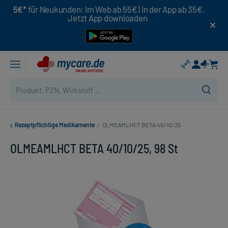
5€*
für Neukunden: Im Web ab 55€ | In der App ab 35€.
Jetzt App downloaden
Rezeptpflichtige Medikamente
/
OLMEAMLHCT BETA 40/10/25
OLMEAMLHCT BETA 40/10/25, 98 St