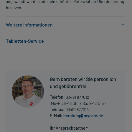
angewandt werden oder ein erhöhtes Potenzial zur Überdosierung
besitzen.
Weitere Informationen
Anwendungsgebiete:
Tabletten-Service
- Behandlung der essentiellen Hypertonie
Dosierung und Anwendungshinweise:
Erwachsene
1 Tablette
1-mal täglich
Gern beraten wir Sie persönlich
Jeweils zur gleichen Tageszeit, unabhängig von der Mahlzeit
und gebührenfrei
Die Gesamtdosis sollte nicht ohne Rücksprache mit einem Arzt
Telefon:
03491 877012
oder Apotheker überschritten werden.
(Mo-Fr: 8-18 Uhr / Sa: 9-12 Uhr)
Telefax:
03491 877014
Art der Anwendung?
E-Mail:
beratung@mycare.de
Mehr anzeigen
Nehmen Sie das Arzneimittel unzerkaut mit Flüssigkeit (z.B. 1 Glas
Wasser) ein.
Ihr Ansprechpartner: