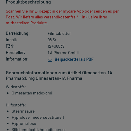
Produktbeschreibung
Scannen Sie Ihr E-Rezept in der mycare App oder senden es per
Post. Wir liefern alles versandkostenfrei* - inklusive Ihrer
mitbestellten Produkte.
Darreichung:
Filmtabletten
Inhalt:
98 St
PZN:
12408539
Hersteller:
1 A Pharma GmbH
Information:
Beipackzettel als PDF
Gebrauchsinformationen zum Artikel Olmesartan-1A
Pharma 20 mg Olmesartan-1A Pharma
Wirkstoffe:
Olmesartan medoxomil
Hilfsstoffe:
Stearinsäure
Hyprolose, niedersubstituiert
Hypromellose
Siliciumdioxid, hochdisperses