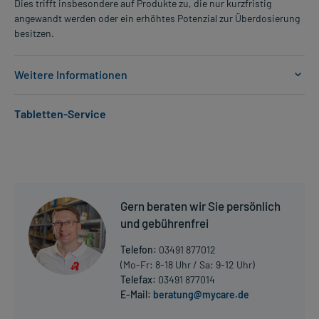
Dies trifft insbesondere auf Produkte zu, die nur kurzfristig
angewandt werden oder ein erhöhtes Potenzial zur Überdosierung
besitzen.
Weitere Informationen
Anwendungsgebiete:
Tabletten-Service
- Bluthochdruck
Dosierung und Anwendungshinweise:
Kinder und Jugendliche von 6 bis 18 Jahren und Erwachsene
1 Tablette
1-mal täglich
Gern beraten wir Sie persönlich
zum gleichen Zeitpunkt, unabhängig von der Mahlzeit
und gebührenfrei
Die Gesamtdosis sollte nicht ohne Rücksprache mit einem Arzt
Telefon:
03491 877012
oder Apotheker überschritten werden.
(Mo-Fr: 8-18 Uhr / Sa: 9-12 Uhr)
Telefax:
03491 877014
Art der Anwendung?
E-Mail:
beratung@mycare.de
Mehr anzeigen
Nehmen Sie das Arzneimittel unzerkaut mit Flüssigkeit (z.B. 1 Glas