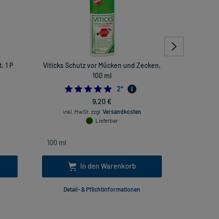
, 1 P
Viticks Schutz vor Mücken und Zecken,
NasenDuo N
100 ml
5.0
2
*
9,20 €
inkl
inkl. MwSt.
zzgl.
Versandkosten
Lieferbar
In den Warenkorb
Detail- & Pflichtinformationen
Deta