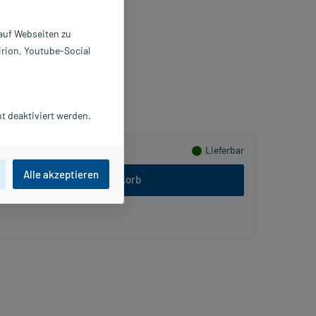
0X3 ml
6715622
 auf Webseiten zu
 Braun Melsungen AG
irion, Youtube-Social
meln
t deaktiviert werden.
Lieferbar
Alle akzeptieren
In den Warenkorb