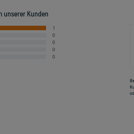
n unserer Kunden
1
0
0
0
0
Be
Ku
od