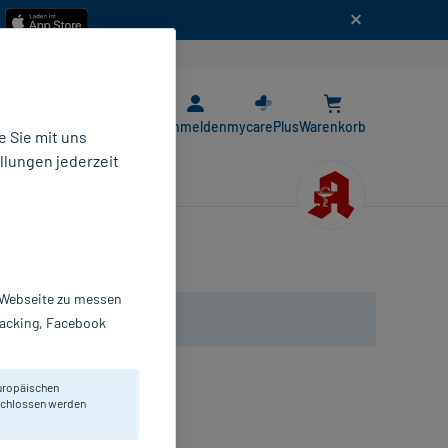
n
E-Rezept App
Anmelden
mycarePlus
Warenkorb
 Sie mit uns
llungen jederzeit
r Webseite zu messen
Tracking, Facebook
uropäischen
eschlossen werden
ritzen