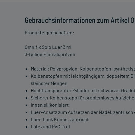
Gebrauchsinformationen zum Artikel Om
Produkteigenschaften:
Omnifix Solo Luer 3 ml
3-teilige Einmalspritzen
Material: Polypropylen, Kolbenstopfen: syntheti
Kolbenstopfen mit leichtgängigem, doppeltem Di
kleinster Mengen
Hochtransparenter Zylinder mit schwarzer Graduie
Sicherer Kolbenstopp für problemloses Aufzieh
Innen silikonisiert
Luer–Ansatz zum Aufsetzen der Nadel, zentrisch 
Luer–Lock Konus, zentrisch
Latexund PVC–frei