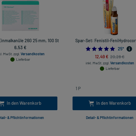
Einmalkanüle 26G 25 mm, 100 St
Spar-Set: Fenistil-FeniHydrocort
6,53 €
4.8
25
*
kl. MwSt.
zzgl.
Versandkosten
12,49 €
20,28 €
Lieferbar
inkl. MwSt.
zzgl.
Versandkosten
Lieferbar
In den Warenkorb
In den Warenkorb
tail- & Pflichtinformationen
Detail- & Pflichtinformationen