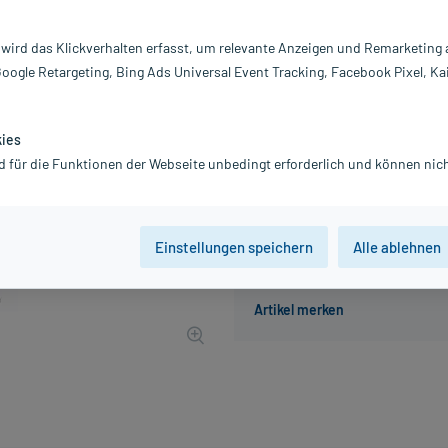
Inhalt:
10
PZN:
0
 wird das Klickverhalten erfasst, um relevante Anzeigen und Remarketing
Hersteller:
B.
Google Retargeting, Bing Ads Universal Event Tracking, Facebook Pixel, Ka
11,19 €
112
PlusHerzen sam
inkl. MwSt.
zzgl.
Versandkosten
kies
Grundpreis: 37,30 € / l
d für die Funktionen der Webseite unbedingt erforderlich und können nich
Einstellungen speichern
Alle ablehnen