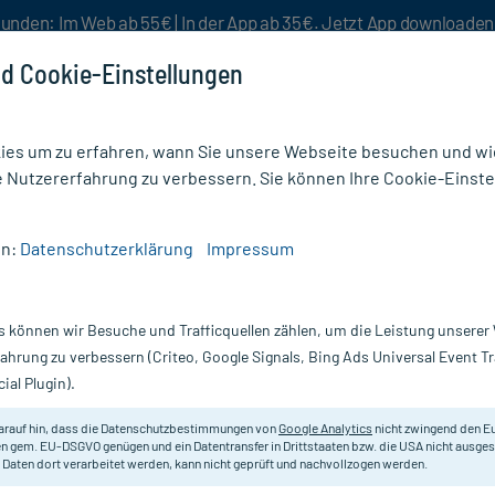
unden: Im Web ab 55€ | In der App ab 35€. Jetzt App downloade
d Cookie-Einstellungen
es um zu erfahren, wann Sie unsere Webseite besuchen und wie
e Nutzererfahrung zu verbessern. Sie können Ihre Cookie-Einste
nlösen
Rezeptur
Aktion %
en:
Datenschutzerklärung
Impressum
zen & Kanülen
/
Omnifix Solo Spr.3 Ml Luer Latexfrei
s können wir Besuche und Trafficquellen zählen, um die Leistung unsere
Nur für kurze Zeit:
Gratis-Versand* ab 19€ Mindestbestellwert!
fahrung zu verbessern (Criteo, Google Signals, Bing Ads Universal Event 
ial Plugin).
texfrei, 100X3 ml
arauf hin, dass die Datenschutzbestimmungen von
Google Analytics
nicht zwingend den E
3-teilige Einmalspritzen.
n gem. EU-DSGVO genügen und ein Datentransfer in Drittstaaten bzw. die USA nicht ausg
 Daten dort verarbeitet werden, kann nicht geprüft und nachvollzogen werden.
Darreichung:
Sp