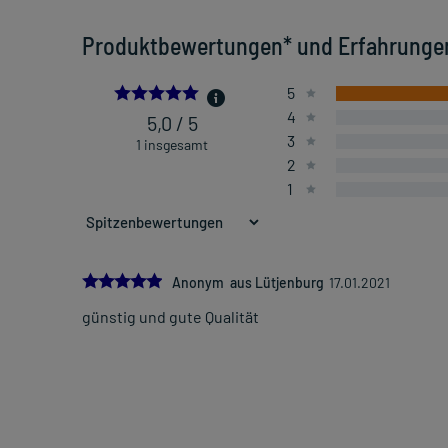
Produktbewertungen* und Erfahrunge
5.0
5
4
5,0 / 5
3
1 insgesamt
2
1
5.0
Anonym aus Lütjenburg
17.01.2021
günstig und gute Qualität