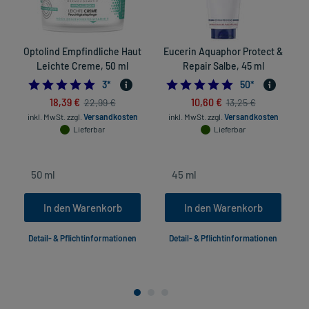
Optolind Empfindliche Haut
Eucerin Aquaphor Protect &
Leichte Creme, 50 ml
Repair Salbe, 45 ml
5.0
4.82
3
*
50
*
18,39 €
10,60 €
22,99 €
13,25 €
inkl. MwSt.
zzgl.
Versandkosten
inkl. MwSt.
zzgl.
Versandkosten
Lieferbar
Lieferbar
In den Warenkorb
In den Warenkorb
Detail- & Pflichtinformationen
Detail- & Pflichtinformationen