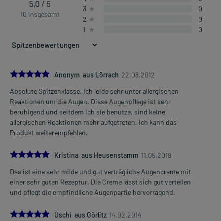
5,0 / 5
3
0
10 insgesamt
2
0
1
0
5.0
Anonym aus Lörrach
22.08.2012
Absolute Spitzenklasse. Ich leide sehr unter allergischen
Reaktionen um die Augen. Diese Augenpflege ist sehr
beruhigend und seitdem ich sie benutze, sind keine
allergischen Reaktionen mehr aufgetreten. Ich kann das
Produkt weiterempfehlen.
5.0
Kristina aus Heusenstamm
11.05.2019
Das ist eine sehr milde und gut verträgliche Augencreme mit
einer sehr guten Rezeptur. Die Creme lässt sich gut verteilen
und pflegt die empfindliche Augenpartie hervorragend.
5.0
Uschi aus Görlitz
14.02.2014