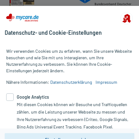
Datenschutz- und Cookie-Einstellungen
Wir verwenden Cookies um zu erfahren, wann Sie unsere Webseite
besuchen und wie Sie mit uns interagieren, um Ihre
Nutzererfahrung zu verbessern. Sie können Ihre Cookie-
Alle Preise gelten inkl. MwSt., ggf. zzgl. Versandkosten
Einstellungen jederzeit ändern.
Informationen auf dieser Website werden ausschließlich für
informative Zwecke zur Verfügung gestellt. Sie ersetzen keinesfalls
Nähere Informationen:
Datenschutzerklärung
Impressum
die Untersuchung und Behandlung durch einen Arzt. Bitte
beachten Sie, dass hierdurch weder Diagnosen gestellt noch
Google Analytics
Therapien eingeleitet werden können. | Diese Webseite benutzt
Mit diesen Cookies können wir Besuche und Trafficquellen
Google Analytics. Lesen Sie bitte dazu die wichtigen Hinweise in
unserer Datenschutzerklärung. Für den Widerruf einer Bestellung
zählen, um die Leistung unserer Webseite zu messen und
nutzen Sie das Formular:
Ihre Nutzererfahrung zu verbessern (Criteo, Google Signals,
Bing Ads Universal Event Tracking, Facebook Pixel,
Vertrag widerrufen
Youtube-Social Plugin).