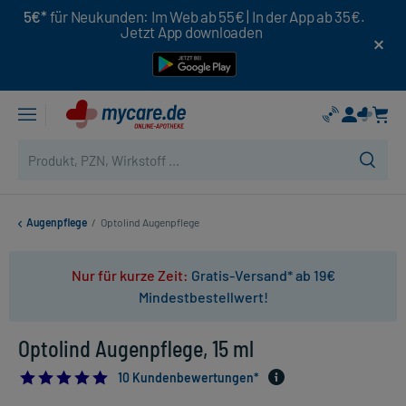
5€*
für Neukunden: Im Web ab 55€ | In der App ab 35€.
Jetzt App downloaden
Augenpflege
/
Optolind Augenpflege
Nur für kurze Zeit:
Gratis-Versand* ab 19€
Mindestbestellwert!
Optolind Augenpflege, 15 ml
5.0
10 Kundenbewertungen*