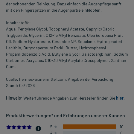
der schonenden Reinigung. Dazu einfach die Augenpflege sanft
mit den Fingerspitzen in die Augenpartie einklopfen.
Inhaltsstoffe:
Aqua, Pentylene Glycol, Tocopheryl Acetate, Caprylic/Capric
Triglyceride, Glycerin, C12-15 Alkyl Benzoate, Olea Europaea Fruit
Oil, Sodium Hyaluronate, Ceramide NP, Squalane, Hydrogenated
Lecithin, Butyrospermum Parkii Butter, Hydroxyphenyl
Propamidobenzoic Acid, Butylene Glycol, Galactoargbinan, Sodium
Carbomer, Acrylates/C10-30 Alkyl Acrylate Crosspolymer, Xanthan
Gum.
Quelle: hermes-arzneimittel.com; Angaben der Verpackung
Stand: 03/2026
Hinweis:
Weiterführende Angaben zum Hersteller finden Sie
hier
.
Produktbewertungen* und Erfahrungen unserer Kunden
5.0
5
10
4
0