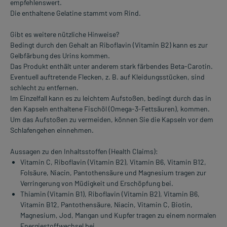
empfehlenswert.
Die enthaltene Gelatine stammt vom Rind.
Gibt es weitere nützliche Hinweise?
Bedingt durch den Gehalt an Riboflavin (Vitamin B2) kann es zur
Gelbfärbung des Urins kommen.
Das Produkt enthält unter anderem stark färbendes Beta-Carotin.
Eventuell auftretende Flecken, z. B. auf Kleidungsstücken, sind
schlecht zu entfernen.
Im Einzelfall kann es zu leichtem Aufstoßen, bedingt durch das in
den Kapseln enthaltene Fischöl (Omega-3-Fettsäuren), kommen.
Um das Aufstoßen zu vermeiden, können Sie die Kapseln vor dem
Schlafengehen einnehmen.
Aussagen zu den Inhaltsstoffen (Health Claims):
Vitamin C, Riboflavin (Vitamin B2), Vitamin B6, Vitamin B12,
Folsäure, Niacin, Pantothensäure und Magnesium tragen zur
Verringerung von Müdigkeit und Erschöpfung bei.
Thiamin (Vitamin B1), Riboflavin (Vitamin B2), Vitamin B6,
Vitamin B12, Pantothensäure, Niacin, Vitamin C, Biotin,
Magnesium, Jod, Mangan und Kupfer tragen zu einem normalen
Energiestoffwechsel bei.