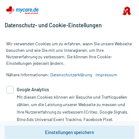
Datenschutz- und Cookie-Einstellungen
Wir verwenden Cookies um zu erfahren, wann Sie unsere Webseite
besuchen und wie Sie mit uns interagieren, um Ihre
Nutzererfahrung zu verbessern. Sie können Ihre Cookie-
Alle Preise gelten inkl. MwSt., ggf. zzgl. Versandkosten
Einstellungen jederzeit ändern.
Informationen auf dieser Website werden ausschließlich für
informative Zwecke zur Verfügung gestellt. Sie ersetzen keinesfalls
Nähere Informationen:
Datenschutzerklärung
Impressum
die Untersuchung und Behandlung durch einen Arzt. Bitte
beachten Sie, dass hierdurch weder Diagnosen gestellt noch
Google Analytics
Therapien eingeleitet werden können. | Diese Webseite benutzt
Google Analytics. Lesen Sie bitte dazu die wichtigen Hinweise in
Mit diesen Cookies können wir Besuche und Trafficquellen
unserer Datenschutzerklärung. Für den Widerruf einer Bestellung
zählen, um die Leistung unserer Webseite zu messen und
nutzen Sie das Formular:
Ihre Nutzererfahrung zu verbessern (Criteo, Google Signals,
Bing Ads Universal Event Tracking, Facebook Pixel,
Vertrag widerrufen
Youtube-Social Plugin).
Einstellungen speichern