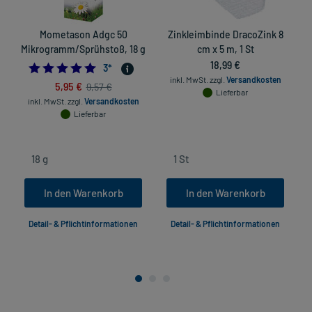
Mometason Adgc 50
Zinkleimbinde DracoZink 8
I
Mikrogramm/Sprühstoß, 18 g
cm x 5 m, 1 St
18,99 €
5.0
3
*
inkl. MwSt.
zzgl.
Versandkosten
5,95 €
9,57 €
Lieferbar
inkl. MwSt.
zzgl.
Versandkosten
Lieferbar
In den Warenkorb
In den Warenkorb
Detail- & Pflichtinformationen
Detail- & Pflichtinformationen