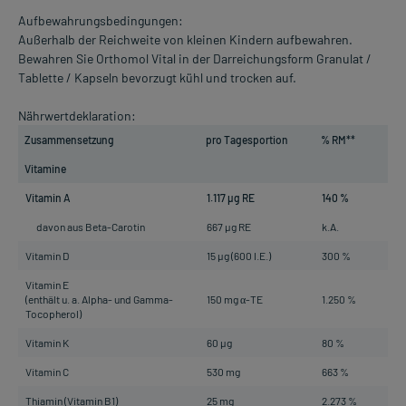
Aufbewahrungsbedingungen:
Außerhalb der Reichweite von kleinen Kindern aufbewahren.
Bewahren Sie Orthomol Vital in der Darreichungsform Granulat /
Tablette / Kapseln bevorzugt kühl und trocken auf.
Nährwertdeklaration:
Zusammensetzung
pro Tagesportion
% RM**
Vitamine
Vitamin A
1.117 µg RE
140 %
davon aus Beta-Carotin
667 µg RE
k.A.
Vitamin D
15 µg (600 I.E.)
300 %
Vitamin E
(enthält u. a. Alpha- und Gamma-
150 mg α-TE
1.250 %
Tocopherol)
Vitamin K
60 µg
80 %
Vitamin C
530 mg
663 %
Thiamin (Vitamin B1)
25 mg
2.273 %