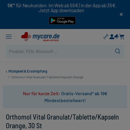
5€*
für Neukunden: Im Web ab 55€ | In der App ab 35€.
Jetzt App downloaden
Müdigkeit & Erschöpfung
/
Orthomol Vital Granulat/Tablette/Kapseln Orange
Nur für kurze Zeit:
Gratis-Versand* ab 19€
Mindestbestellwert!
Orthomol Vital Granulat/Tablette/Kapseln
Orange, 30 St