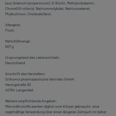
(aus Solanum lycopersicum), D-Biotin, Methylcobalamin,
Chrom(III)-chlorid, Natriummolybdat, Natriumselenat,
Phyllochinon, Cholecalciferol.
Allergene:
Fisch.
Nettofüllmenge:
507 g
Ursprungsland des Lebensmittels:
Deutschland
Anschrift des Herstellers:
Orthomol pharmazeutische Vertriebs GmbH
Herzogstraße 30
40764 Langenfeld
Weitere verpflichtende Angaben:
Mikronährstoffe werden täglich vom Körper gebraucht, eine
regelmäßige Verwendung über einen längeren Zeitraum ist daher