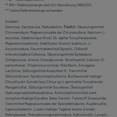
** RM = Referenzmenge nach EU-Verordnung 1169/2011
*** keine Referenzmenge vorhanden
Zutaten:
Dextrose, Saccharose, Maltodextrin,
Fisch
öl, Säuerungsmittel
Citronensäure, Magnesiumsalze der Zitronensäure, Natrium-L-
ascorbat, Gelatine (aus Rind), DL-alpha-Tocopherylacetat,
Magnesiumcarbonat, Stabilisator Gummi arabicum, L-
Ascorbinsäure, Feuchthaltemittel Glycerin, Füllstoff
mikrokristalline Cellulose, Säuerungsmittel Äpfelsäure,
Zinkgluconat, Aroma, Eisengluconat, Nicotinamid, Calcium-D-
pantothenat, Thiaminmononitrat, Riboflavin, Emulgator
Lecithine, Süßungsmittel Acesulfam K, Trennmittel
Siliciumdioxid, Pyridoxinhydrochlorid, Bioflavonoid-haltiger
Citrusfrucht-Extrakt (aus Citrus sp.), gemischte Tocopherole,
Mangansulfat, Süßungsmittel Sucralose, Überzugmittel
Hydroxypropylmethylcellulose, Antioxidationsmittel stark
tocopherolhaltige Extrakte, Beta-Carotin, Farbstoff Eisenoxide,
Trennmittel Magnesiumsalze der Speisefettsäuren, Kupfersulfat,
Cyanocobalamin, Lutein-haltiger Tagetes erecta-Extrakt,
Retinylacetat, Pteroylmonoglutaminsäure, Kaliumiodid, Lycopin