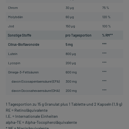
Chrom
30 µg
75 %
Molybdän
60 µg
120 %
Jod
150 µg
100 %
Sonstige Stoffe
pro Tagesportion
% RM**
Citrus-Bioflavonoide
5 mg
***
Lutein
800 µg
***
Lycopin
200 µg
***
Omega-3-Fettsäuren
600 mg
***
davon Eicosapentaensäure (EPA)
300 mg
***
davon Docosahexaensäure (DHA)
200 mg
***
1 Tagesportion zu 15 g Granulat plus 1 Tablette und 2 Kapseln (1,9 g)
RE = Retinoläquivalente
I.E. = Internationale Einheiten
alpha-TE = Alpha-Tocopheroläquivalente
* NE = Niacinäquivalente