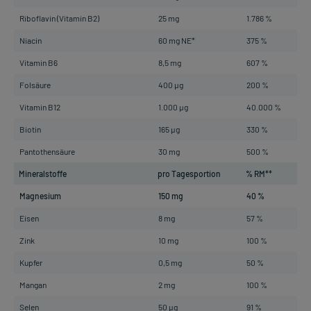
Riboflavin (Vitamin B2)
25 mg
1.786 %
Niacin
60 mg NE*
375 %
Vitamin B6
8,5 mg
607 %
Folsäure
400 µg
200 %
Vitamin B12
1.000 µg
40.000 %
Biotin
165 µg
330 %
Pantothensäure
30 mg
500 %
Mineralstoffe
pro Tagesportion
% RM**
Magnesium
150 mg
40 %
Eisen
8 mg
57 %
Zink
10 mg
100 %
Kupfer
0,5 mg
50 %
Mangan
2 mg
100 %
Selen
50 µg
91 %